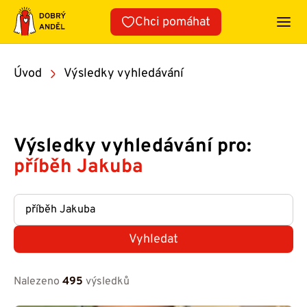
Přeskočit
Chci pomáhat
na
obsah
Úvod
Výsledky vyhledávání
Výsledky vyhledávání pro:
příběh Jakuba
Vyhledat
Nalezeno
495
výsledků