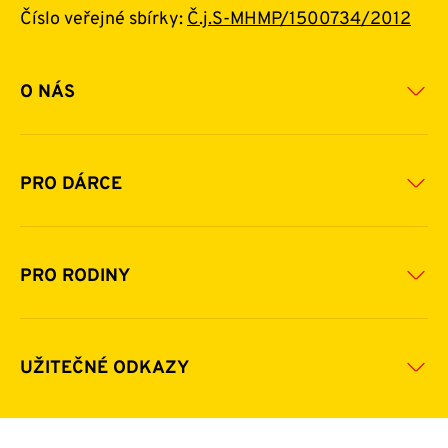
Číslo veřejné sbírky:
Č.j.S-MHMP/1500734/2012
O NÁS
Základní informace o nadaci
Historie a zakladatelé
PRO DÁRCE
Financování
Jak pomáhat
Pomoc v číslech
Daňová uznatelnost darů
PRO RODINY
Podporují nás
Další možnosti pomoci
Komu a jak pomáháme
Napsali o nás
Zpravodaje
Pravidla poskytování finanční pomoci
UŽITEČNÉ ODKAZY
Kontakty