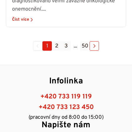
diagnostikováno velmi závažné onkologické
onemocnění....
Číst více
1
2
3
...
50
Infolinka
+420 733 119 119
+420 733 123 450
(pracovní dny od 8:00 do 15:00)
Napište nám