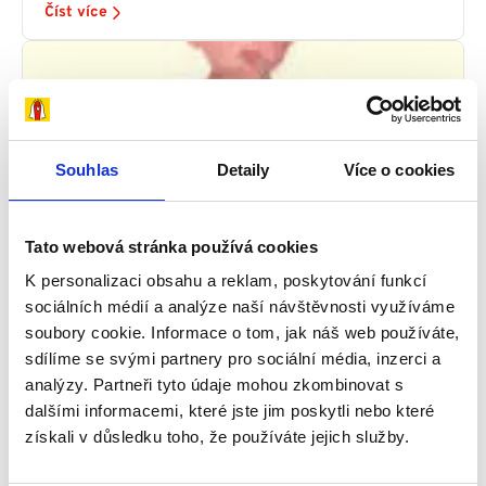
Číst více
Souhlas
Detaily
Více o cookies
Tato webová stránka používá cookies
K personalizaci obsahu a reklam, poskytování funkcí
Je to paradox, pomáhá Vám to, co Vás
současně zabíjí - příběh Jakuba, 4. část
sociálních médií a analýze naší návštěvnosti využíváme
soubory cookie. Informace o tom, jak náš web používáte,
29 srpna, 2016
Příběhy
sdílíme se svými partnery pro sociální média, inzerci a
Chtěl bych jen podotknout, že tento příběh
analýzy. Partneři tyto údaje mohou zkombinovat s
není nijak smyšlený. To, co budete právě číst,
dalšími informacemi, které jste jim poskytli nebo které
je můj dosavadní příběh. Je to příběh o malém
získali v důsledku toho, že používáte jejich služby.
chlapci...