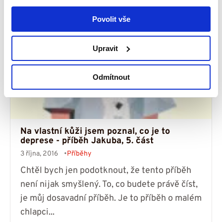
Číst více
Povolit vše
Upravit
Odmítnout
Na vlastní kůži jsem poznal, co je to
deprese - příběh Jakuba, 5. část
3 října, 2016
Příběhy
Chtěl bych jen podotknout, že tento příběh
není nijak smyšlený. To, co budete právě číst,
je můj dosavadní příběh. Je to příběh o malém
chlapci...