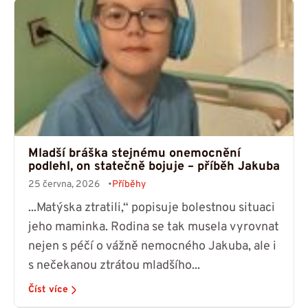
Mladší bráška stejnému onemocnění
podlehl, on statečně bojuje – příběh Jakuba
25 června, 2026
Příběhy
...Matýska ztratili,“ popisuje bolestnou situaci
jeho maminka. Rodina se tak musela vyrovnat
nejen s péčí o vážně nemocného Jakuba, ale i
s nečekanou ztrátou mladšího...
Číst více