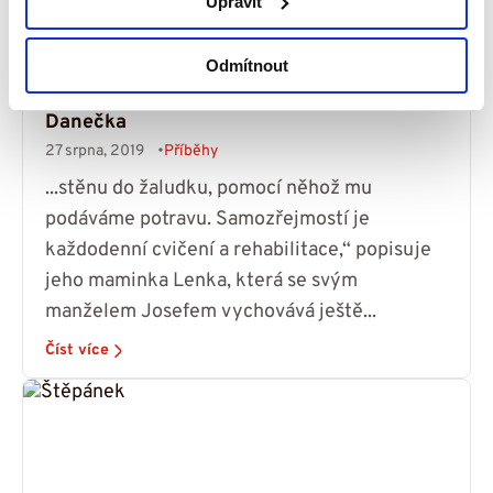
Upravit
Odmítnout
Příspěvky Dobrých andělů odkládáme
stranou a šetříme na rehabilitace - příběh
Danečka
27 srpna, 2019
Příběhy
...stěnu do žaludku, pomocí něhož mu
podáváme potravu. Samozřejmostí je
každodenní cvičení a rehabilitace,“ popisuje
jeho maminka Lenka, která se svým
manželem Josefem vychovává ještě...
Číst více