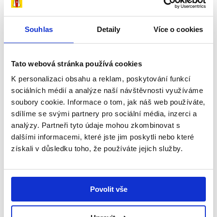
Souhlas
Detaily
Více o cookies
S pomocí od Dobrých andělů se nám
ulevilo - příběh Kubíka
20 srpna, 2018
Příběhy
Tato webová stránka používá cookies
...s čím se náš syn potýká a co jsme zažili,
K personalizaci obsahu a reklam, poskytování funkcí
bych mohla mluvit dlouho,“ začíná své
sociálních médií a analýze naší návštěvnosti využíváme
vyprávění paní Martina, která kromě
soubory cookie. Informace o tom, jak náš web používáte,
devítiletého Jakuba s přítelem...
sdílíme se svými partnery pro sociální média, inzerci a
analýzy. Partneři tyto údaje mohou zkombinovat s
Číst více
dalšími informacemi, které jste jim poskytli nebo které
získali v důsledku toho, že používáte jejich služby.
Povolit vše