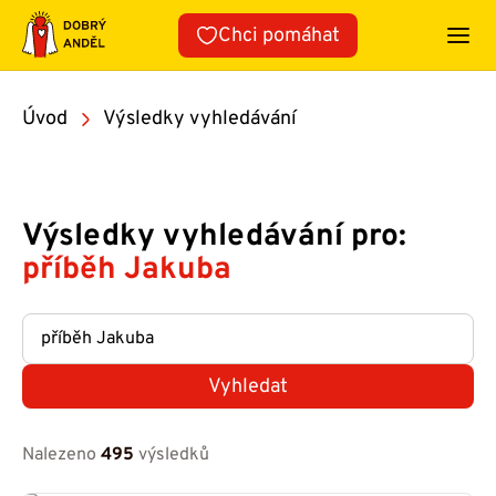
Přeskočit
Chci pomáhat
na
obsah
Úvod
Výsledky vyhledávání
Výsledky vyhledávání pro:
příběh Jakuba
Vyhledat
Nalezeno
495
výsledků