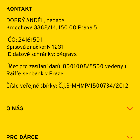
KONTAKT
DOBRÝ ANDĚL, nadace
Kmochova 3382/14, 150 00 Praha 5
IČO: 24161501
Spisová značka: N 1231
ID datové schránky: c4qrays
Účet pro zasílání darů: 8001008/5500 vedený u
Raiffeisenbank v Praze
Číslo veřejné sbírky:
Č.j.S-MHMP/1500734/2012
O NÁS
Základní informace o nadaci
Historie a zakladatelé
PRO DÁRCE