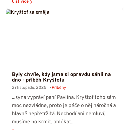
Číst více
Byly chvíle, kdy jsme si opravdu sáhli na
dno - příběh Kryštofa
27 listopadu, 2025
Příběhy
...syna vypráví paní Pavlína. Kryštof toho sám
moc nezvládne, proto je péče o něj náročná a
hlavně nepřetržitá. Nechodí ani nemluví,
musíme ho krmit, oblékat...