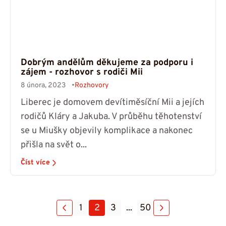
Dobrým andělům děkujeme za podporu i
zájem - rozhovor s rodiči Mii
8 února, 2023
Rozhovory
Liberec je domovem devítiměsíční Mii a jejích
rodičů Kláry a Jakuba. V průběhu těhotenství
se u Miušky objevily komplikace a nakonec
přišla na svět o...
Číst více
1
2
3
...
50