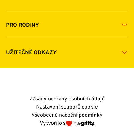
Financování
Jak pomáhat
Pomoc v číslech
Daňová uznatelnost darů
PRO RODINY
Podporují nás
Další možnosti pomoci
Komu a jak pomáháme
Napsali o nás
Zpravodaje
Pravidla poskytování finanční pomoci
UŽITEČNÉ ODKAZY
Kontakty
E-shop
Andělský blog
Zásady ochrany osobních údajů
Nastavení souborů cookie
Všeobecné nadační podmínky
Vytvořilo s