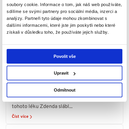
soubory cookie. Informace o tom, jak náš web používáte,
sdílíme se svými partnery pro sociální média, inzerci a
analýzy. Partneři tyto údaje mohou zkombinovat s
dalšími informacemi, které jste jim poskytli nebo které
získali v důsledku toho, že používáte jejich služby.
Povolit vše
Probodnout draka by asi bylo jednodušší,
ale nevzdáváme se - příběh Zdeňka
14 ledna, 2019
Příběhy
Upravit
...jednou za několik měsíců a manželé proto
doufají, že jej dokáží pro syna sehnat i v
Odmítnout
budoucnosti. „Do aplikace první injekce
tohoto léku Zdenda slábl...
Číst více