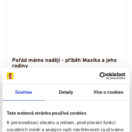
Pořád máme naději - příběh Maxíka a jeho
rodiny
29 října, 2018
Příběhy
...nenasvědčovalo tomu, že bude mít
zdravotní potíže. V půl roce absolvoval první
Souhlas
Detaily
Více o cookies
oční vyšetření, při němž mu byl zjištěn
strabismus. Na šilhání dostal brýle. V...
Tato webová stránka používá cookies
Číst více
K personalizaci obsahu a reklam, poskytování funkcí
sociálních médií a analýze naší návštěvnosti využíváme