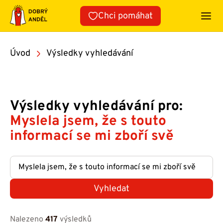
Přeskočit
Chci pomáhat
na
obsah
Úvod
Výsledky vyhledávání
Výsledky vyhledávání pro:
Myslela jsem, že s touto
informací se mi zboří svě
Vyhledat
Nalezeno
417
výsledků