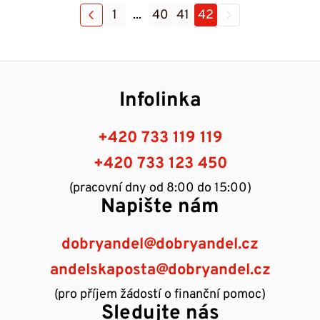
1
...
40
41
42
Infolinka
+420 733 119 119
+420 733 123 450
(pracovní dny od 8:00 do 15:00)
Napište nám
dobryandel@dobryandel.cz
andelskaposta@dobryandel.cz
(pro příjem žádostí o finanční pomoc)
Sledujte nás