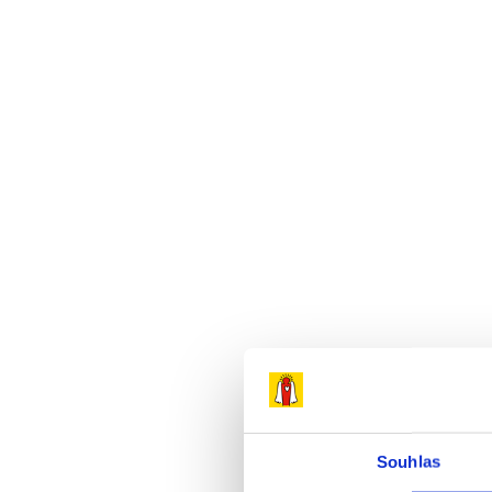
Přeskočit
na
obsah
Souhlas