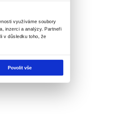
ěvnosti využíváme soubory
, inzerci a analýzy. Partneři
li v důsledku toho, že
Povolit vše