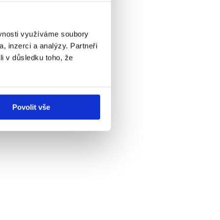
ěvnosti využíváme soubory
, inzerci a analýzy. Partneři
li v důsledku toho, že
Povolit vše