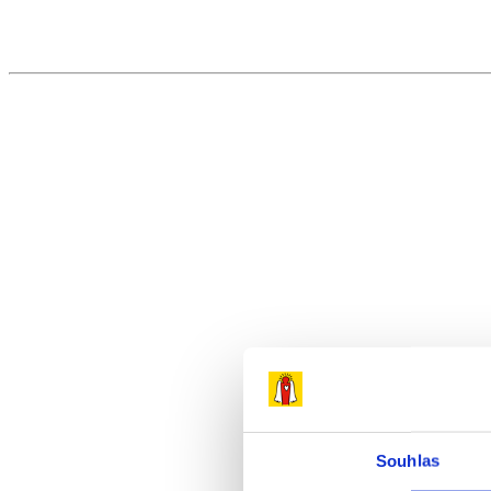
Přeskočit
na
obsah
Souhlas