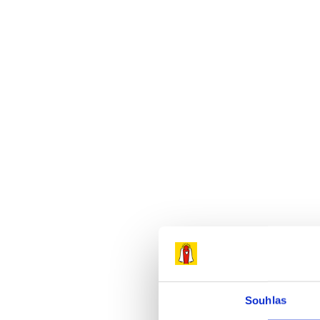
Přeskočit
na
obsah
Souhlas