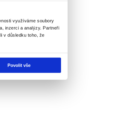
ěvnosti využíváme soubory
, inzerci a analýzy. Partneři
li v důsledku toho, že
Povolit vše