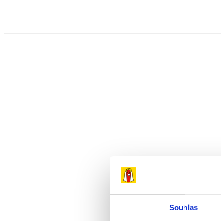
Přeskočit
na
obsah
Souhlas