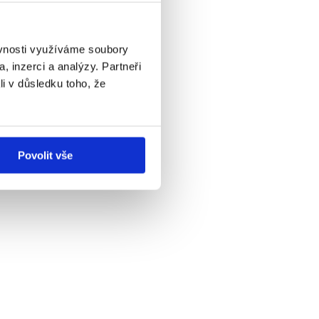
ěvnosti využíváme soubory
, inzerci a analýzy. Partneři
li v důsledku toho, že
Povolit vše