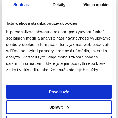
Souhlas
Detaily
Více o cookies
15 dubna, 2020
Příběhy
...veselá holčička. Milovala všechno a všechny.
V necelých dvou letech se nám začala pomalu
Tato webová stránka používá cookies
měnit před očima,“ začíná své vyprávění paní
K personalizaci obsahu a reklam, poskytování funkcí
Andrea a pokračuje: „Pár...
sociálních médií a analýze naší návštěvnosti využíváme
soubory cookie. Informace o tom, jak náš web používáte,
Číst více
sdílíme se svými partnery pro sociální média, inzerci a
analýzy. Partneři tyto údaje mohou zkombinovat s
dalšími informacemi, které jste jim poskytli nebo které
získali v důsledku toho, že používáte jejich služby.
Povolit vše
Upravit
Obyčejné chvíle jsou ty nejkrásnější -
Příběh Vojtíška 9. díl