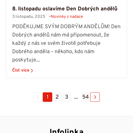
8. listopadu oslavíme Den Dobrých andělů
3 listopadu, 2025
Novinky z nadace
PODĚKUJME SVÝM DOBRÝM ANDĚLŮM! Den
Dobrých andělů nám má připomenout, že
každý z nás ve svém životě potřebuje
Dobrého anděla – někoho, kdo nám
poskytuje...
Číst více
1
2
3
...
54
Infolinka