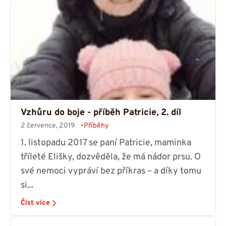
Vzhůru do boje - příběh Patricie, 2. díl
2 července, 2019
Příběhy
1. listopadu 2017 se paní Patricie, maminka
tříleté Elišky, dozvěděla, že má nádor prsu. O
své nemoci vypráví bez příkras – a díky tomu
si...
Číst více