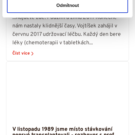
Odmítnout
3 března, 2019
Příběhy
...najdete zde. Podzim a zima 2017 Konečně
nám nastaly klidnější časy. Vojtíšek zahájil v
červnu 2017 udržovací léčbu. Každý den bere
léky (chemoterapii v tabletkách...
Číst více
V listopadu 1989 jsme místo stávkování