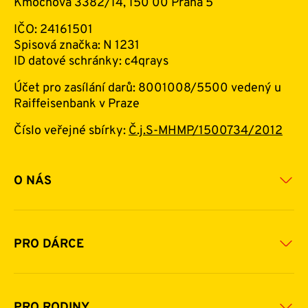
Kmochova 3382/14, 150 00 Praha 5
IČO: 24161501
Spisová značka: N 1231
ID datové schránky: c4qrays
Účet pro zasílání darů: 8001008/5500 vedený u
Raiffeisenbank v Praze
Číslo veřejné sbírky:
Č.j.S-MHMP/1500734/2012
O NÁS
Základní informace o nadaci
Historie a zakladatelé
PRO DÁRCE
Financování
Jak pomáhat
Pomoc v číslech
Daňová uznatelnost darů
PRO RODINY