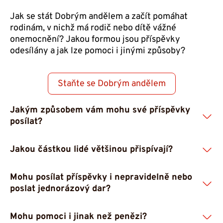
Jak se stát Dobrým andělem a začít pomáhat
rodinám, v nichž má rodič nebo dítě vážné
onemocnění? Jakou formou jsou příspěvky
odesílány a jak lze pomoci i jinými způsoby?
Staňte se Dobrým andělem
Jakým způsobem vám mohu své příspěvky
posílat?
Jakou částkou lidé většinou přispívají?
Dárce může zasílat své příspěvky přímým vkladem
na nadační účet 8001008/5500 a to buď trvalým
Mohu posílat příspěvky i nepravidelně nebo
platebním příkazem, nebo jednorázovými
Každý dárce si může stanovit výši dle svého
poslat jednorázový dar?
platbami. Dále je možné přispívat prostřednictvím
uvážení a možností. Není stanovena žádná ani
platební karty. Pokud jste zákazník T-Mobile,
minimální, ani maximální výše daru. Pokud bychom
můžete být Dobrým andělem i prostřednictvím
Mohu pomoci i jinak než penězi?
měli říct, jaká je průměrná částka daru, je to zhruba