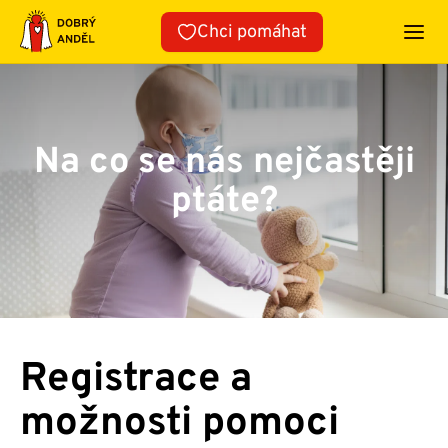
Přeskočit
Chci pomáhat
na
obsah
Na co se nás nejčastěji
ptáte?
Registrace a
možnosti pomoci