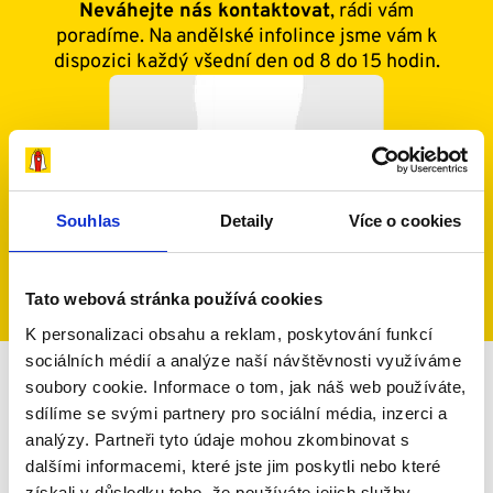
Neváhejte nás kontaktovat
, rádi vám
porodu či těžkém úrazu. U dospělých pacientů –
poradíme. Na andělské infolince jsme vám k
rodičů se jedná například o pacienty s ALS,
dispozici každý všední den od 8 do 15 hodin.
roztroušenou sklerózu a dalšími závažnými
onemocněními (vedoucími například k
transplantaci orgánu), nebo pacienty s
dlouhodobými zdravotními následky vážného
úrazu. Podrobnosti najdete
zde
.
Souhlas
Detaily
Více o cookies
dobryandel@dobryandel.cz
+420 733 119 119, +420 733 123 450
Tato webová stránka používá cookies
K personalizaci obsahu a reklam, poskytování funkcí
sociálních médií a analýze naší návštěvnosti využíváme
soubory cookie. Informace o tom, jak náš web používáte,
Daňové uplatnění
sdílíme se svými partnery pro sociální média, inzerci a
analýzy. Partneři tyto údaje mohou zkombinovat s
darů
dalšími informacemi, které jste jim poskytli nebo které
získali v důsledku toho, že používáte jejich služby.