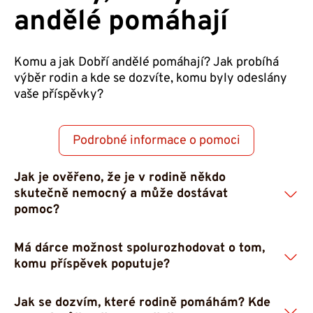
andělé pomáhají
Komu a jak Dobří andělé pomáhají? Jak probíhá
výběr rodin a kde se dozvíte, komu byly odeslány
vaše příspěvky?
Podrobné informace o pomoci
Jak je ověřeno, že je v rodině někdo
skutečně nemocný a může dostávat
pomoc?
Má dárce možnost spolurozhodovat o tom,
Vybrat spravedlivě příjemce pomoci je jedním z
komu příspěvek poputuje?
nejtěžších úkolů. Proto je výběr příjemců pomoci
prováděn společně s lékaři. Ti jsou v každodenním
Jak se dozvím, které rodině pomáhám? Kde
kontaktu s vážně nemocnými a dokážou posoudit