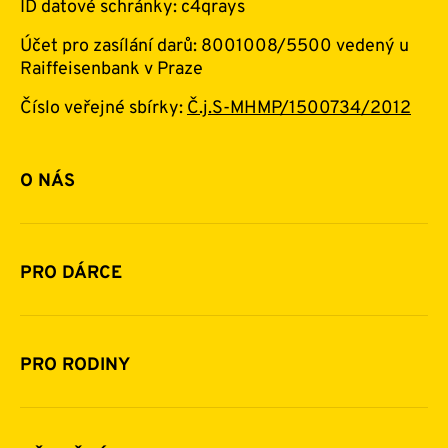
ID datové schránky: c4qrays
Účet pro zasílání darů: 8001008/5500 vedený u
Raiffeisenbank v Praze
Číslo veřejné sbírky:
Č.j.S-MHMP/1500734/2012
O NÁS
Základní informace o nadaci
Historie a zakladatelé
PRO DÁRCE
Financování
Jak pomáhat
Pomoc v číslech
Daňová uznatelnost darů
PRO RODINY
Podporují nás
Další možnosti pomoci
Komu a jak pomáháme
Napsali o nás