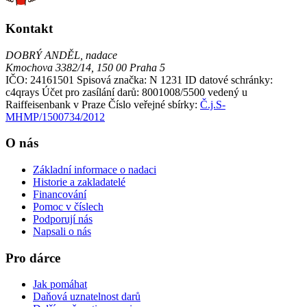
Kontakt
DOBRÝ ANDĚL, nadace
Kmochova 3382/14, 150 00 Praha 5
IČO: 24161501
Spisová značka: N 1231
ID datové schránky:
c4qrays
Účet pro zasílání darů: 8001008/5500 vedený u
Raiffeisenbank v Praze
Číslo veřejné sbírky:
Č.j.S-
MHMP/1500734/2012
O nás
Základní informace o nadaci
Historie a zakladatelé
Financování
Pomoc v číslech
Podporují nás
Napsali o nás
Pro dárce
Jak pomáhat
Daňová uznatelnost darů