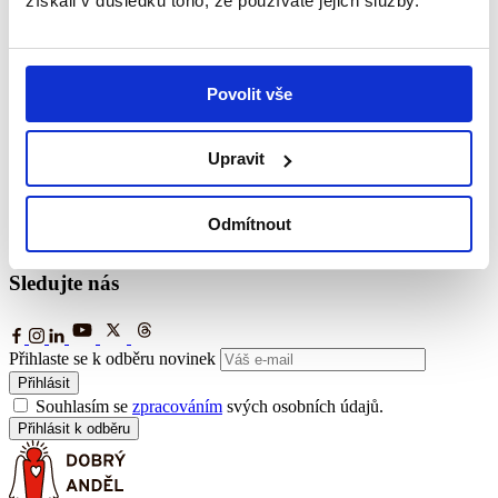
získali v důsledku toho, že používáte jejich služby.
Infolinka
+420 733 119 119
+420 733 123 450
Povolit vše
(pracovní dny od 8:00 do 15:00)
Napište nám
Upravit
dobryandel@dobryandel.cz
andelskaposta@dobryandel.cz
Odmítnout
(pro příjem žádostí o finanční pomoc)
Sledujte nás
Přihlaste se k odběru novinek
Přihlásit
Souhlasím se
zpracováním
svých osobních údajů.
Přihlásit k odběru