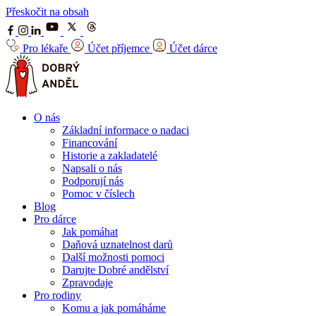
Přeskočit na obsah
Pro lékaře
Účet příjemce
Účet dárce
O nás
Základní informace o nadaci
Financování
Historie a zakladatelé
Napsali o nás
Podporují nás
Pomoc v číslech
Blog
Pro dárce
Jak pomáhat
Daňová uznatelnost darů
Další možnosti pomoci
Darujte Dobré andělství
Zpravodaje
Pro rodiny
Komu a jak pomáháme