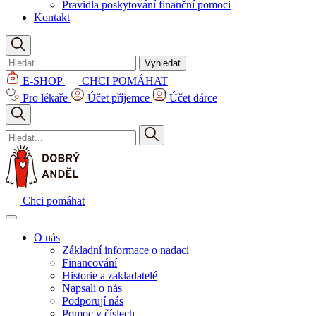
Pravidla poskytování finanční pomoci
Kontakt
Vyhledat
E-SHOP
CHCI POMÁHAT
Pro lékaře
Účet příjemce
Účet dárce
Chci pomáhat
O nás
Základní informace o nadaci
Financování
Historie a zakladatelé
Napsali o nás
Podporují nás
Pomoc v číslech