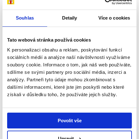
Souhlas
Detaily
Více o cookies
1. června 2026
Refresher
Tato webová stránka používá cookies
K personalizaci obsahu a reklam, poskytování funkcí
sociálních médií a analýze naší návštěvnosti využíváme
soubory cookie. Informace o tom, jak náš web používáte,
Mediální partneři
sdílíme se svými partnery pro sociální média, inzerci a
analýzy. Partneři tyto údaje mohou zkombinovat s
dalšími informacemi, které jste jim poskytli nebo které
Společnosti, které nám poskytují své mediální a
získali v důsledku toho, že používáte jejich služby.
reklamní plochy zdarma či za symbolické částky.
Děkujeme!
Povolit vše
Upravit