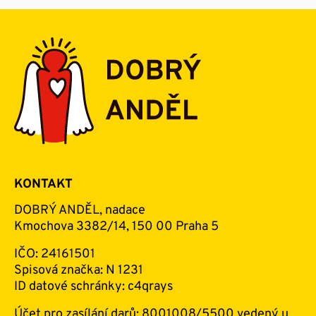
KONTAKT
DOBRÝ ANDĚL, nadace
Kmochova 3382/14, 150 00 Praha 5
IČO: 24161501
Spisová značka: N 1231
ID datové schránky: c4qrays
Účet pro zasílání darů: 8001008/5500 vedený u