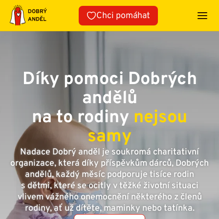
Přeskočit
Chci pomáhat
na
obsah
Díky pomoci Dobrých
andělů
na to rodiny
nejsou
samy
Nadace Dobrý anděl je soukromá charitativní
organizace, která díky příspěvkům dárců, Dobrých
andělů, každý měsíc podporuje tisíce rodin
s dětmi, které se ocitly v těžké životní situaci
vlivem vážného onemocnění některého z členů
rodiny, ať už dítěte, maminky nebo tatínka.