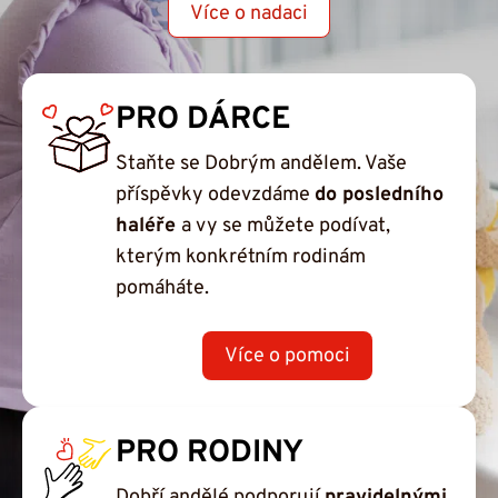
Více o nadaci
PRO DÁRCE
Staňte se Dobrým andělem. Vaše
příspěvky odevzdáme
do posledního
haléře
a vy se můžete podívat,
kterým konkrétním rodinám
pomáháte.
Více o pomoci
PRO RODINY
Dobří andělé podporují
pravidelnými