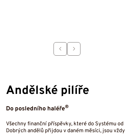
Do
Děkujeme, že jejich prostřednictvím budete
předávat myšlenku Dobrého anděla dále
♥
Chci (si) udělat radost
Andělské pilíře
®
Do posledního haléře
Všechny finanční příspěvky, které do Systému od
Dobrých andělů přijdou v daném měsíci, jsou vždy