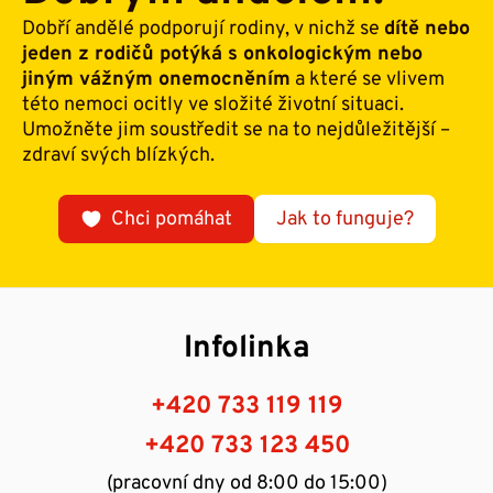
Dobří andělé podporují rodiny, v nichž se
dítě nebo
jeden z rodičů potýká s onkologickým nebo
jiným vážným onemocněním
a které se vlivem
této nemoci ocitly ve složité životní situaci.
Umožněte jim soustředit se na to nejdůležitější –
zdraví svých blízkých.
Chci pomáhat
Jak to funguje?
Infolinka
+420 733 119 119
+420 733 123 450
(pracovní dny od 8:00 do 15:00)