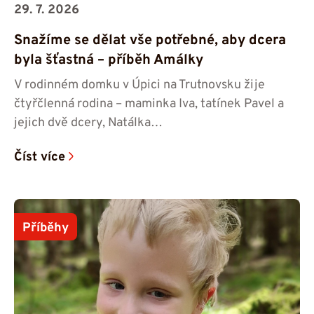
29. 7. 2026
Snažíme se dělat vše potřebné, aby dcera
byla šťastná – příběh Amálky
V rodinném domku v Úpici na Trutnovsku žije
čtyřčlenná rodina – maminka Iva, tatínek Pavel a
jejich dvě dcery, Natálka…
Číst více
Příběhy