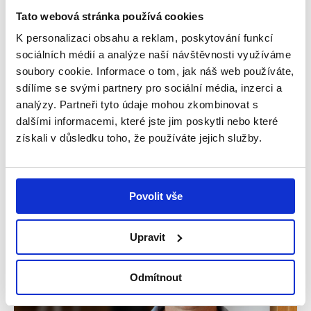
Tato webová stránka používá cookies
K personalizaci obsahu a reklam, poskytování funkcí
sociálních médií a analýze naší návštěvnosti využíváme
Andělský blog
soubory cookie. Informace o tom, jak náš web používáte,
sdílíme se svými partnery pro sociální média, inzerci a
analýzy. Partneři tyto údaje mohou zkombinovat s
Přečtěte si příběhy rodin, kterým Dobří andělé
dalšími informacemi, které jste jim poskytli nebo které
pomáhají, zajímavé rozhovory a novinky z nadace.
získali v důsledku toho, že používáte jejich služby.
Povolit vše
Podcast
Upravit
Odmítnout