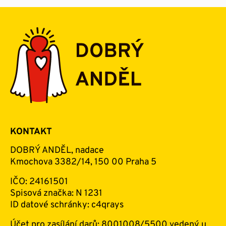
KONTAKT
DOBRÝ ANDĚL, nadace
Kmochova 3382/14, 150 00 Praha 5
IČO: 24161501
Spisová značka: N 1231
ID datové schránky: c4qrays
Účet pro zasílání darů: 8001008/5500 vedený u