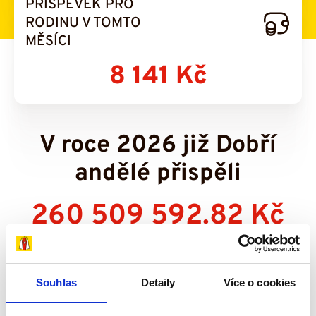
PŘÍSPĚVEK PRO
RODINU V TOMTO
MĚSÍCI
8 141 Kč
V roce 2026 již Dobří
andělé přispěli
260 509 592.82 Kč
Souhlas
Detaily
Více o cookies
Všechny výsledky