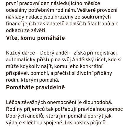
první pracovní den následujícího měsíce
odeslány potřebným rodinám. Veškeré provozní
náklady nadace jsou hrazeny ze soukromých
financí jejích zakladatelů a dalších filantropů a z
odkazů ze závěti.
Víte, komu pomáháte
Každý dárce –⁠⁠⁠⁠⁠⁠ Dobrý anděl –⁠⁠⁠⁠⁠⁠ získá při registraci
automaticky přístup na svůj Andělský účet, kde si
může kdykoliv najít, komu jeho konkrétní
příspěvek pomohl, a přečíst si životní příběhy
rodin, kterým pomáhá.
Pomáháte pravidelně
Léčba závažných onemocnění je dlouhodobá.
Rodiny příjemců tak potřebují pravidelnou pomoc
Dobrých andělů, která jim pomáhá pokrýt jak
výdaje s léčbou spojené, tak pokles příjmů.