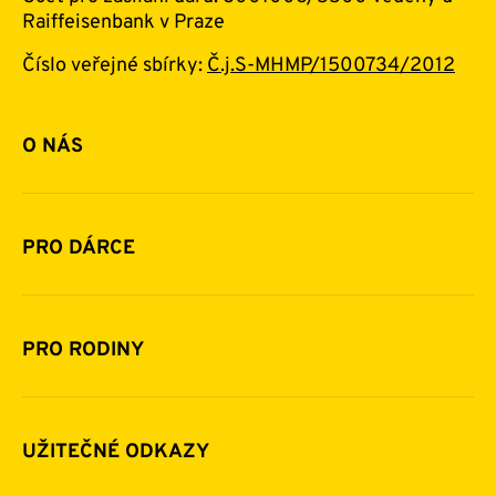
Raiffeisenbank v Praze
Číslo veřejné sbírky:
Č.j.S-MHMP/1500734/2012
O NÁS
Základní informace o nadaci
Historie a zakladatelé
PRO DÁRCE
Financování
Jak pomáhat
Pomoc v číslech
Daňová uznatelnost darů
PRO RODINY
Podporují nás
Další možnosti pomoci
Komu a jak pomáháme
Napsali o nás
Zpravodaje
Pravidla poskytování finanční pomoci
UŽITEČNÉ ODKAZY