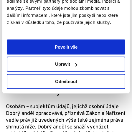
sdílíme se svými partnery pro sociální média, inzerci a
Osobní údaje budou zpracovány a uloženy po dobu,
analýzy. Partneři tyto údaje mohou zkombinovat s
po kterou bude Odběratel zpravodaje mít zájem
dalšími informacemi, které jste jim poskytli nebo které
dostávat informace o činnosti Dobrého anděla.
získali v důsledku toho, že používáte jejich služby.
Poté uchovává Dobrý anděl osobní údaje
Odběratele Zpravodaje ještě po dobu 5 let.
Povolit vše
Upravit
Další informace o právech
v souvislosti se zpracováním
Odmítnout
osobních údajů
Osobám – subjektům údajů, jejichž osobní údaje
Dobrý anděl zpracovává, přiznává Zákon a Nařízení
vedle práv již uvedených výše také zejména práva
shrnutá níže. Dobrý anděl se snaží vycházet