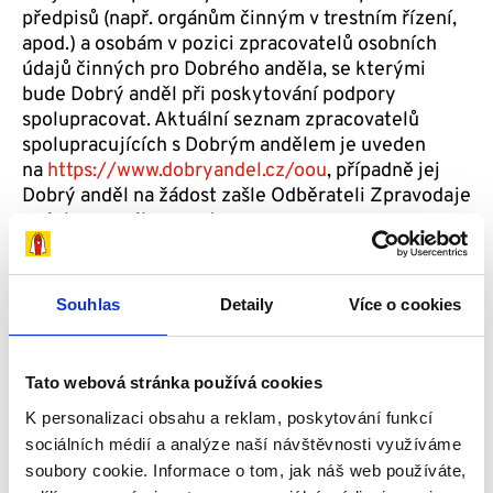
předpisů (např. orgánům činným v trestním řízení,
apod.) a osobám v pozici zpracovatelů osobních
údajů činných pro Dobrého anděla, se kterými
bude Dobrý anděl při poskytování podpory
spolupracovat. Aktuální seznam zpracovatelů
spolupracujících s Dobrým andělem je uveden
na
https://www.dobryandel.cz/oou
, případně jej
Dobrý anděl na žádost zašle Odběrateli Zpravodaje
na jeho e-mailovou adresu.
Období, pro které subjekt souhlasí se
zpracováváním a doba uložení osobních
Souhlas
Detaily
Více o cookies
údajů
Souhlas se zpracováním se uděluje na celé období,
Tato webová stránka používá cookies
po které bude Odběratel zpravodaje mít zájem
K personalizaci obsahu a reklam, poskytování funkcí
dostávat o informace o činnosti Dobrého anděla.
sociálních médií a analýze naší návštěvnosti využíváme
Období, pro které je souhlas udělen, končí také
soubory cookie. Informace o tom, jak náš web používáte,
odvoláním souhlasu (viz také výše).