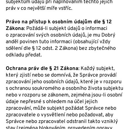
subjektům údajů při naplňováním těchto jejich
práv v co největší míře vstříc.
Právo na přístup k osobním údajům dle § 12
Zákona
: Požádá-li subjekt údajů o informaci
o zpracování svých osobních údajů, je mu Dobrý
anděl povinen tuto informaci (obsahující vždy
sdělení dle § 12 odst. 2 Zákona) bez zbytečného
odkladu předat.
Ochrana práv dle § 21 Zákona
: Každý subjekt,
který zjistí nebo se domnívá, že Správce provádí
zpracování jeho osobních údajů, které je v rozporu
s ochranou soukromého a osobního života subjektu
nebo v rozporu se zákonem, zejména jsou-li osobní
údaje nepřesné s ohledem na účel jejich
zpracování, může subjekt požádat Správce nebo
zpracovatele o vysvětlení nebo požadovat, aby
Správce nebo zpracovatel odstranil takto vzniklý
stav (zejména blokováním, provedením opravy,