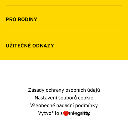
Financování
Jak pomáhat
Pomoc v číslech
Daňová uznatelnost darů
PRO RODINY
Podporují nás
Další možnosti pomoci
Komu a jak pomáháme
Napsali o nás
Zpravodaje
Pravidla poskytování finanční pomoci
UŽITEČNÉ ODKAZY
Kontakty
E-shop
Andělský blog
Zásady ochrany osobních údajů
Nastavení souborů cookie
Všeobecné nadační podmínky
Vytvořilo s