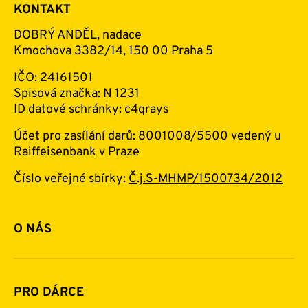
KONTAKT
DOBRÝ ANDĚL, nadace
Kmochova 3382/14, 150 00 Praha 5
IČO: 24161501
Spisová značka: N 1231
ID datové schránky: c4qrays
Účet pro zasílání darů: 8001008/5500 vedený u
Raiffeisenbank v Praze
Číslo veřejné sbírky:
Č.j.S-MHMP/1500734/2012
O NÁS
Základní informace o nadaci
Historie a zakladatelé
PRO DÁRCE