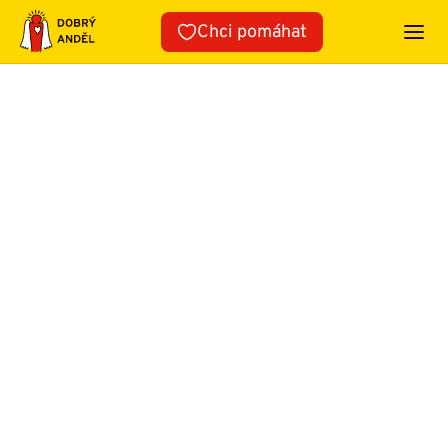
Přeskočit
Chci pomáhat
na
obsah