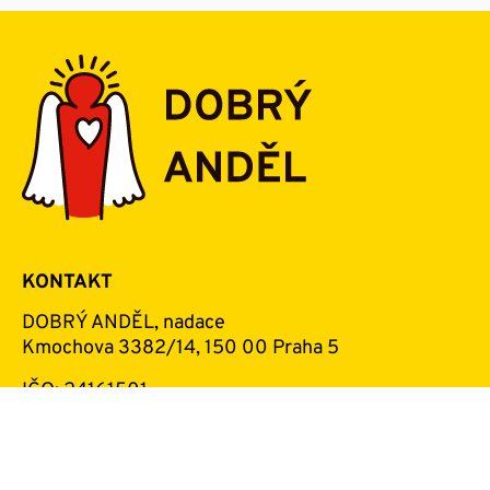
Zásady ochrany osobních údajů
Nastavení souborů cookie
Všeobecné nadační podmínky
Vytvořilo s
KONTAKT
DOBRÝ ANDĚL, nadace
Kmochova 3382/14, 150 00 Praha 5
IČO: 24161501
Spisová značka: N 1231
ID datové schránky: c4qrays
Účet pro zasílání darů: 8001008/5500 vedený u