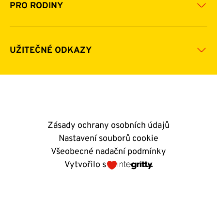
Pomoc v číslech
Daňová uznatelnost darů
PRO RODINY
Podporují nás
Další možnosti pomoci
Komu a jak pomáháme
Napsali o nás
Zpravodaje
Pravidla poskytování finanční pomoci
UŽITEČNÉ ODKAZY
Kontakty
E-shop
Andělský blog
Zásady ochrany osobních údajů
Nastavení souborů cookie
Všeobecné nadační podmínky
Vytvořilo s