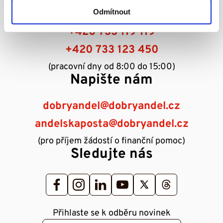
Infolinka
Odmítnout
+420 733 119 119
+420 733 123 450
(pracovní dny od 8:00 do 15:00)
Napište nám
dobryandel@dobryandel.cz
andelskaposta@dobryandel.cz
(pro příjem žádostí o finanční pomoc)
Sledujte nás
Přihlaste se k odběru novinek