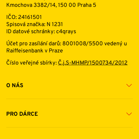
Kmochova 3382/14, 150 00 Praha 5
IČO: 24161501
Spisová značka: N 1231
ID datové schránky: c4qrays
Účet pro zasílání darů: 8001008/5500 vedený u
Raiffeisenbank v Praze
Číslo veřejné sbírky:
Č.j.S-MHMP/1500734/2012
O NÁS
Základní informace o nadaci
Historie a zakladatelé
PRO DÁRCE
Financování
Jak pomáhat