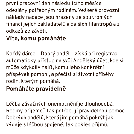
první pracovní den následujícího měsíce
odeslány potřebným rodinám. Veškeré provozní
náklady nadace jsou hrazeny ze soukromých
financí jejích zakladatelů a dalších filantropů a z
odkazů ze závěti.
Víte, komu pomáháte
Každý dárce –⁠⁠⁠⁠⁠⁠ Dobrý anděl –⁠⁠⁠⁠⁠⁠ získá při registraci
automaticky přístup na svůj Andělský účet, kde si
může kdykoliv najít, komu jeho konkrétní
příspěvek pomohl, a přečíst si životní příběhy
rodin, kterým pomáhá.
Pomáháte pravidelně
Léčba závažných onemocnění je dlouhodobá.
Rodiny příjemců tak potřebují pravidelnou pomoc
Dobrých andělů, která jim pomáhá pokrýt jak
výdaje s léčbou spojené, tak pokles příjmů.