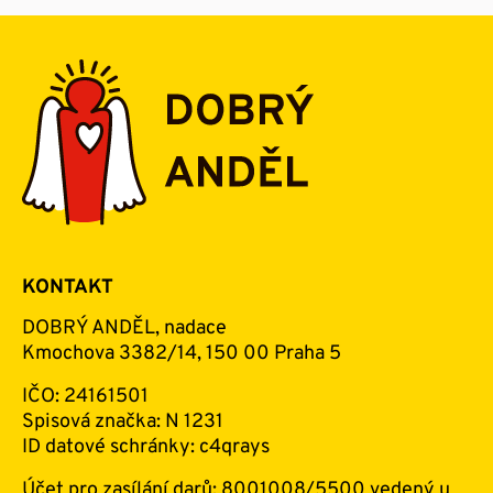
KONTAKT
DOBRÝ ANDĚL, nadace
Kmochova 3382/14, 150 00 Praha 5
IČO: 24161501
Spisová značka: N 1231
ID datové schránky: c4qrays
Účet pro zasílání darů: 8001008/5500 vedený u