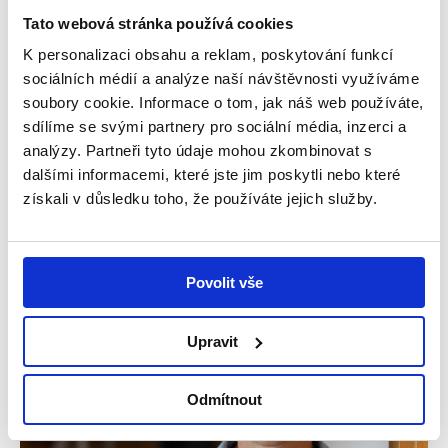
Tato webová stránka používá cookies
K personalizaci obsahu a reklam, poskytování funkcí
sociálních médií a analýze naší návštěvnosti využíváme
Andělský blog
soubory cookie. Informace o tom, jak náš web používáte,
sdílíme se svými partnery pro sociální média, inzerci a
analýzy. Partneři tyto údaje mohou zkombinovat s
Přečtěte si příběhy rodin, kterým Dobří andělé
dalšími informacemi, které jste jim poskytli nebo které
pomáhají, zajímavé rozhovory a novinky z nadace.
získali v důsledku toho, že používáte jejich služby.
Povolit vše
Podcast
Upravit
Odmítnout