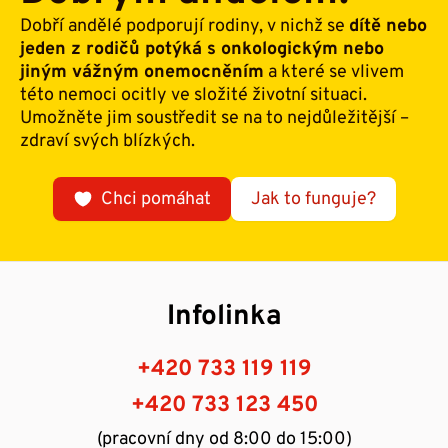
Dobří andělé podporují rodiny, v nichž se
dítě nebo
jeden z rodičů potýká s onkologickým nebo
jiným vážným onemocněním
a které se vlivem
této nemoci ocitly ve složité životní situaci.
Umožněte jim soustředit se na to nejdůležitější –
zdraví svých blízkých.
Chci pomáhat
Jak to funguje?
Infolinka
+420 733 119 119
+420 733 123 450
(pracovní dny od 8:00 do 15:00)