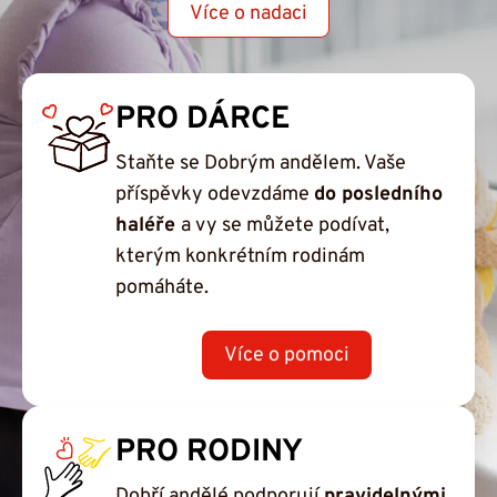
Více o nadaci
PRO DÁRCE
Staňte se Dobrým andělem. Vaše
příspěvky odevzdáme
do posledního
haléře
a vy se můžete podívat,
kterým konkrétním rodinám
pomáháte.
Více o pomoci
PRO RODINY
Dobří andělé podporují
pravidelnými