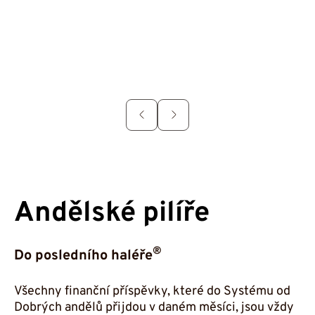
Do
Děkujeme, že jejich prostřednictvím budete
předávat myšlenku Dobrého anděla dále
♥
Chci (si) udělat radost
Andělské pilíře
®
Do posledního haléře
Všechny finanční příspěvky, které do Systému od
Dobrých andělů přijdou v daném měsíci, jsou vždy