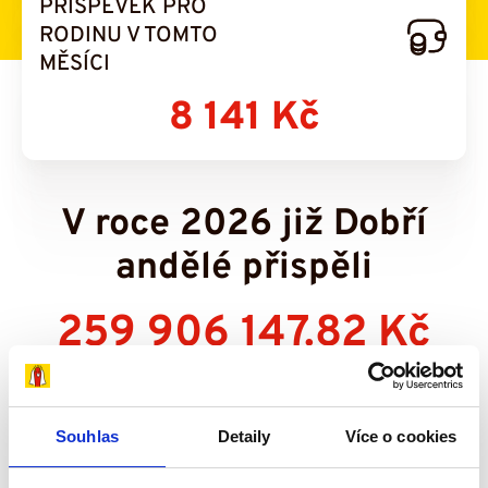
PŘÍSPĚVEK PRO
RODINU V TOMTO
MĚSÍCI
8 141 Kč
V roce 2026 již Dobří
andělé přispěli
259 906 147.82 Kč
Souhlas
Detaily
Více o cookies
Všechny výsledky