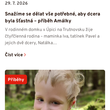
29. 7. 2026
Snažíme se dělat vše potřebné, aby dcera
byla šťastná – příběh Amálky
V rodinném domku v Úpici na Trutnovsku žije
čtyřčlenná rodina – maminka Iva, tatínek Pavel a
jejich dvě dcery, Natálka…
Číst více
Příběhy