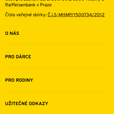
Raiffeisenbank v Praze
Číslo veřejné sbírky:
Č.j.S-MHMP/1500734/2012
O NÁS
Základní informace o nadaci
Historie a zakladatelé
PRO DÁRCE
Financování
Jak pomáhat
Pomoc v číslech
Daňová uznatelnost darů
PRO RODINY
Podporují nás
Další možnosti pomoci
Komu a jak pomáháme
Napsali o nás
Zpravodaje
Pravidla poskytování finanční pomoci
UŽITEČNÉ ODKAZY