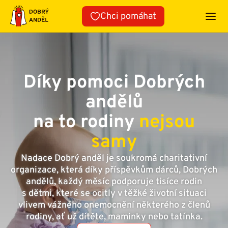
Přeskočit
Chci pomáhat
na
obsah
Díky pomoci Dobrých
andělů
na to rodiny
nejsou
samy
Nadace Dobrý anděl je soukromá charitativní
organizace, která díky příspěvkům dárců, Dobrých
andělů, každý měsíc podporuje tisíce rodin
s dětmi, které se ocitly v těžké životní situaci
vlivem vážného onemocnění některého z členů
rodiny, ať už dítěte, maminky nebo tatínka.