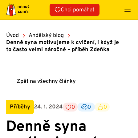
Přeskočit
Chci pomáhat
na
obsah
Úvod
Andělský blog
Denně syna motivujeme k cvičení, i když je
to často velmi náročné – příběh Zdeňka
Zpět na všechny články
Příběhy
24. 1. 2024
0
0
0
Denně syna