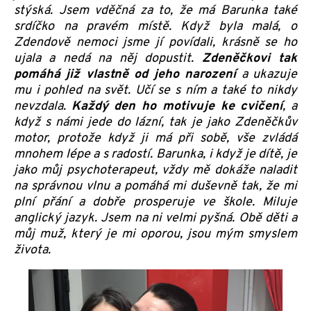
stýská. Jsem vděčná za to, že má Barunka také
srdíčko na pravém místě. Když byla malá, o
Zdendově nemoci jsme jí povídali, krásně se ho
ujala a nedá na něj dopustit.
Zdeněčkovi tak
pomáhá již vlastně od jeho narození
a ukazuje
mu i pohled na svět. Učí se s ním a také to nikdy
nevzdala.
Každý den ho motivuje ke cvičení
, a
když s námi jede do lázní, tak je jako Zdeněčkův
motor, protože když ji má při sobě, vše zvládá
mnohem lépe a s radostí. Barunka, i když je dítě, je
jako můj psychoterapeut, vždy mě dokáže naladit
na správnou vlnu a pomáhá mi duševně tak, že mi
plní přání a dobře prosperuje ve škole. Miluje
anglický jazyk. Jsem na ni velmi pyšná. Obě děti a
můj muž, který je mi oporou, jsou mým smyslem
života.