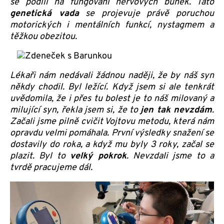
se podílí na fungování nervových buněk. Tato
genetická vada
se projevuje právě poruchou
motorických i mentálních funkcí, nystagmem a
těžkou obezitou.
Lékaři nám nedávali žádnou naději, že by náš syn
někdy chodil. Byl ležící. Když jsem si ale tenkrát
uvědomila, že i přes tu bolest je to náš milovaný a
milující syn, řekla jsem si, že to
jen tak nevzdám
.
Začali jsme pilně cvičit Vojtovu metodu, která nám
opravdu velmi pomáhala. První výsledky snažení se
dostavily do roka, a když mu byly 3 roky, začal se
plazit. Byl to
velký pokrok
. Nevzdali jsme to a
tvrdě pracujeme dál.