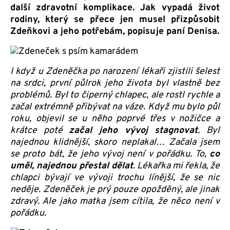
další zdravotní komplikace. Jak vypadá život
rodiny, který se přece jen musel přizpůsobit
Zdeňkovi a jeho potřebám, popisuje paní Denisa.
I když u Zdeněčka po narození lékaři zjistili šelest
na srdci, první půlrok jeho života byl vlastně bez
problémů. Byl to čiperný chlapec, ale rostl rychle a
začal extrémně přibývat na váze. Když mu bylo půl
roku, objevil se u něho poprvé třes v nožičce a
krátce poté
začal jeho vývoj stagnovat
. Byl
najednou klidnější, skoro neplakal… Začala jsem
se proto bát, že jeho vývoj není v pořádku. To,
co
uměl, najednou přestal dělat
. Lékařka mi řekla, že
chlapci bývají ve vývoji trochu línější, že se nic
neděje. Zdeněček je prý pouze opožděný, ale jinak
zdravý. Ale jako matka jsem cítila, že něco není v
pořádku.