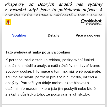
Příspěvky od Dobrých andělů nás
vytáhly
z nesnází
, když jsme to potřebovali nejvíce. A
pomáhají nám i nadále v naší cestě k tomu, aby se
Zdeněčkův zdravotní stav zlepšoval. Díky nim
můžeme pořídit potřebné rehabilitace,
ergoterapie, hipoterapie, masáže nebo
Souhlas
Detaily
Více o cookies
rehabilitační pomůcky a další nezbytnosti. Dobří
andělé, jsme
ze srdce velice vděčni za vaši
pomoc i za to, že jste s námi
. Děkujeme.
Tato webová stránka používá cookies
K personalizaci obsahu a reklam, poskytování funkcí
sociálních médií a analýze naší návštěvnosti využíváme
soubory cookie. Informace o tom, jak náš web používáte,
sdílíme se svými partnery pro sociální média, inzerci a
analýzy. Partneři tyto údaje mohou zkombinovat s
dalšími informacemi, které jste jim poskytli nebo které
získali v důsledku toho, že používáte jejich služby.