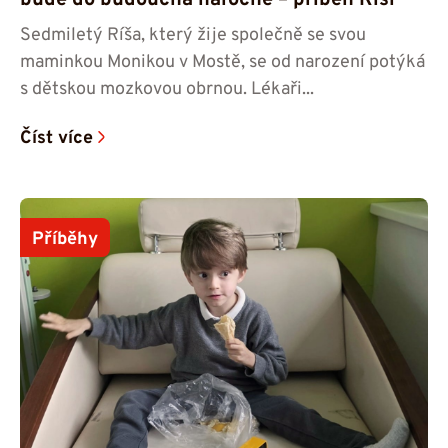
bude do budoucna náročné – příběh Ríši
Sedmiletý Ríša, který žije společně se svou
maminkou Monikou v Mostě, se od narození potýká
s dětskou mozkovou obrnou. Lékaři...
Číst více
Příběhy