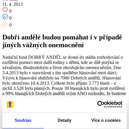
11. 4. 2013
0
0
0
Dobří andělé budou pomáhat i v případě
jiných vážných onemocnění
Nadační fond DOBRÝ ANDĚL se dostal do stádia rozhodování o
rozšíření pomoci mezi další rodiny s dětmi, kde se dítě potýká se
závažným, dlouhodobým a život ohrožujícím onemocněním. Dne
3.4.2013 bylo v souvislosti s tím spuštěno hlasování mezi dárci.
Výzvu k hlasování obdrželo na 7000 Dobrých andělů. Hlasování
bylo ukončeno 10.4.2013. Celkem bylo přijato 3.773 hlasů – z
nichž 3.528 bylo platných. Pouze 39 hlasujících bylo proti rozšíření
a 99% hlasujících Dobrých andělů svým ANO rozhodlo, že budeme
společně pomáhat i dalším rodinám, které se vlivem vážného
onemocnění dostaly do finanční tísně. Podrobnější informace o
rozšíření pomoci najdete
ZDE
.
Souhlas
Detaily
Více o cookies