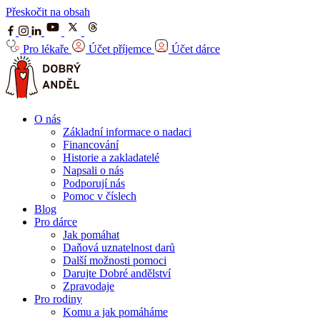
Přeskočit na obsah
Pro lékaře
Účet příjemce
Účet dárce
O nás
Základní informace o nadaci
Financování
Historie a zakladatelé
Napsali o nás
Podporují nás
Pomoc v číslech
Blog
Pro dárce
Jak pomáhat
Daňová uznatelnost darů
Další možnosti pomoci
Darujte Dobré andělství
Zpravodaje
Pro rodiny
Komu a jak pomáháme