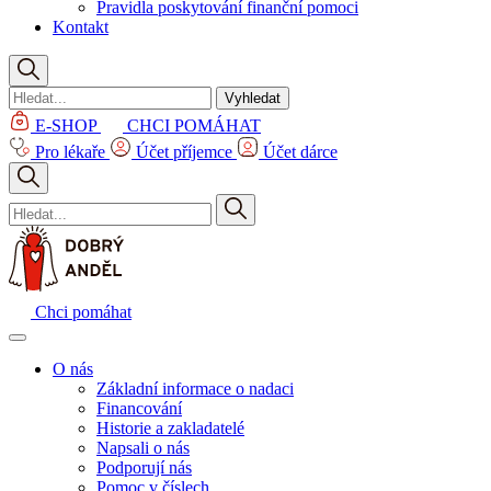
Pravidla poskytování finanční pomoci
Kontakt
Vyhledat
E-SHOP
CHCI POMÁHAT
Pro lékaře
Účet příjemce
Účet dárce
Chci pomáhat
O nás
Základní informace o nadaci
Financování
Historie a zakladatelé
Napsali o nás
Podporují nás
Pomoc v číslech