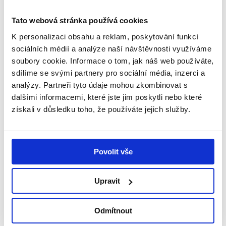
Tato webová stránka používá cookies
K personalizaci obsahu a reklam, poskytování funkcí
sociálních médií a analýze naší návštěvnosti využíváme
soubory cookie. Informace o tom, jak náš web používáte,
sdílíme se svými partnery pro sociální média, inzerci a
analýzy. Partneři tyto údaje mohou zkombinovat s
dalšími informacemi, které jste jim poskytli nebo které
získali v důsledku toho, že používáte jejich služby.
Sdílet tento příspěvek
Odkaz byl zkopírován do schránky!
Povolit vše
Přidat reakci
0
0
Upravit
0
Novinky
Zobrazit všechny
Odmítnout