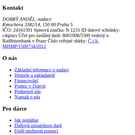
Kontakt
DOBRÝ ANDĚL, nadace
Kmochova 3382/14, 150 00 Praha 5
IČO: 24161501
Spisová značka: N 1231
ID datové schránky:
c4qrays
Účet pro zasílání darů: 8001008/5500 vedený u
Raiffeisenbank v Praze
Číslo veřejné sbírky:
Č.j.S-
MHMP/1500734/2012
O nás
Základní informace o nadaci
Historie a zakladatelé
Financování
Pomoc v číslech
Podporují nás
Napsali o nás
Pro dárce
Jak pomáhat
Daňová uznatelnost darů
Další možnosti pomoci