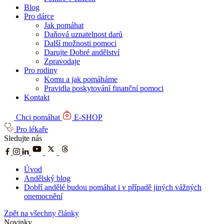
Blog
Pro dárce
Jak pomáhat
Daňová uznatelnost darů
Další možnosti pomoci
Darujte Dobré andělství
Zpravodaje
Pro rodiny
Komu a jak pomáháme
Pravidla poskytování finanční pomoci
Kontakt
Chci pomáhat
E-SHOP
Pro lékaře
Sledujte nás
Úvod
Andělský blog
Dobří andělé budou pomáhat i v případě jiných vážných
onemocnění
Zpět na všechny články
Novinky