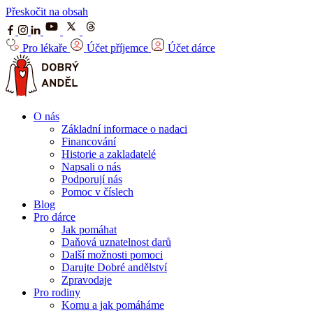
Přeskočit na obsah
Pro lékaře
Účet příjemce
Účet dárce
O nás
Základní informace o nadaci
Financování
Historie a zakladatelé
Napsali o nás
Podporují nás
Pomoc v číslech
Blog
Pro dárce
Jak pomáhat
Daňová uznatelnost darů
Další možnosti pomoci
Darujte Dobré andělství
Zpravodaje
Pro rodiny
Komu a jak pomáháme