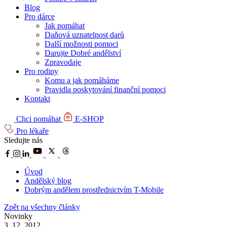
Blog
Pro dárce
Jak pomáhat
Daňová uznatelnost darů
Další možnosti pomoci
Darujte Dobré andělství
Zpravodaje
Pro rodiny
Komu a jak pomáháme
Pravidla poskytování finanční pomoci
Kontakt
Chci pomáhat
E-SHOP
Pro lékaře
Sledujte nás
Úvod
Andělský blog
Dobrým andělem prostřednictvím T-Mobile
Zpět na všechny články
Novinky
3. 12. 2012