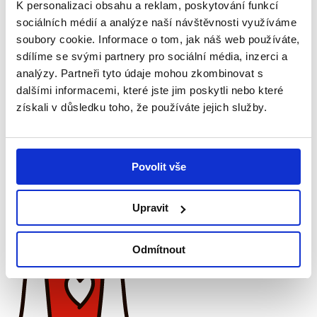
K personalizaci obsahu a reklam, poskytování funkcí
Pro více informací se podívejte
zde
.
sociálních médií a analýze naší návštěvnosti využíváme
soubory cookie. Informace o tom, jak náš web používáte,
sdílíme se svými partnery pro sociální média, inzerci a
analýzy. Partneři tyto údaje mohou zkombinovat s
Sdílet tento příspěvek
dalšími informacemi, které jste jim poskytli nebo které
získali v důsledku toho, že používáte jejich služby.
Odkaz byl zkopírován do schránky!
Přidat reakci
0
0
Povolit vše
0
Novinky
Zobrazit všechny
Upravit
Odmítnout