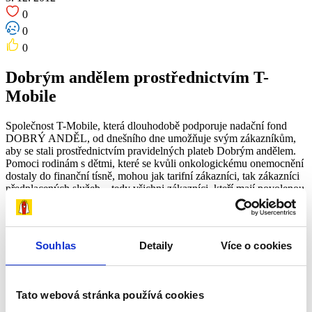
0
0
0
Dobrým andělem prostřednictvím T-
Mobile
Společnost T-Mobile, která dlouhodobě podporuje nadační fond
DOBRÝ ANDĚL, od dnešního dne umožňuje svým zákazníkům,
aby se stali prostřednictvím pravidelných plateb Dobrým andělem.
Pomoci rodinám s dětmi, které se kvůli onkologickému onemocnění
dostaly do finanční tísně, mohou jak tarifní zákazníci, tak zákazníci
předplacených služeb – tedy všichni zákazníci, kteří mají povolenou
službu m-platba. Zákazník T-Mobile se může stát Dobrým andělem
pomocí jediné SMS. Stačí poslat aktivační SMS ve tvaru ANDEL
ČÁSTKA na číslo 8001. „Částka“ je výše pravidelného měsíčního
příspěvku, který zákazník chce věnovat, a může se pohybovat na
Souhlas
Detaily
Více o cookies
škále od 20 do 1500 Kč. (Příklad: Pokud tedy odešlete SMS s
textem ANDEL 100, stanete se Dobrým andělem, který bude
měsíčně přispívat částkou 100 Kč). Pravidelné měsíční přispívání
mohou zákazníci T-Mobile kdykoliv ukončit pomocí deaktivační
Tato webová stránka používá cookies
SMS ve tvaru ANDEL STOP odeslanou na telefonní číslo 8001.