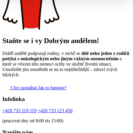
Staňte se i vy Dobrým andělem!
Dobří andělé podporují rodiny, v nichž se
dítě nebo jeden z rodičů
potýká s onkologickým nebo jiným vážným onemocněním
a
které se vlivem této nemoci ocitly ve složité životní situaci.
Umožněte jim soustředit se na to nejdůležitější – zdraví svých
blízkých.
Chci pomáhat
Jak to funguje?
Infolinka
+420 733 119 119
+420 733 123 450
(pracovní dny od 8:00 do 15:00)
Napište nám