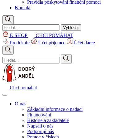
Pravidla poskytování finanční pomoci
Kontakt
Vyhledat
E-SHOP
CHCI POMÁHAT
Pro lékaře
Účet příjemce
Účet dárce
Chci pomáhat
O nás
Základní informace o nadaci
Financování
Historie a zakladatelé
Napsali o nás
Podporují nás
Pomoc v číslech