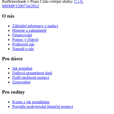
Raiffeisenbank v Praze
Číslo veřejné sbírky:
Č.j.S-
MHMP/1500734/2012
O nás
Základní informace o nadaci
Historie a zakladatelé
Financování
Pomoc v číslech
Podporují nás
Napsali o nás
Pro dárce
Jak pomáhat
Daňová uznatelnost darů
Další možnosti pomoci
Zpravodaje
Pro rodiny
Komu a jak pomáháme
Pravidla poskytování finanční pomoci