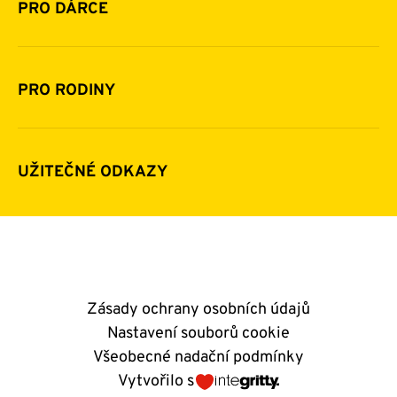
Historie a zakladatelé
PRO DÁRCE
Financování
Jak pomáhat
Pomoc v číslech
Daňová uznatelnost darů
PRO RODINY
Podporují nás
Další možnosti pomoci
Komu a jak pomáháme
Napsali o nás
Zpravodaje
Pravidla poskytování finanční pomoci
UŽITEČNÉ ODKAZY
Kontakty
E-shop
Andělský blog
Zásady ochrany osobních údajů
Nastavení souborů cookie
Všeobecné nadační podmínky
Vytvořilo s