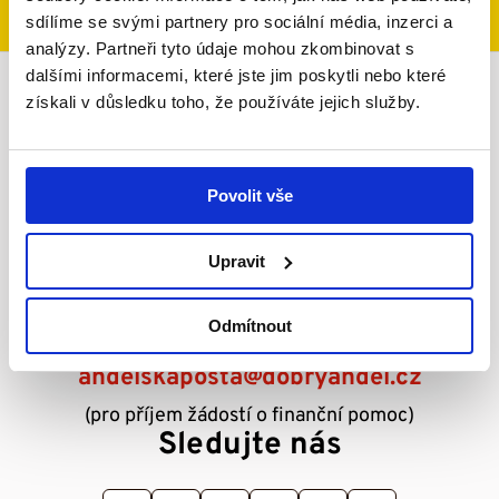
sdílíme se svými partnery pro sociální média, inzerci a
analýzy. Partneři tyto údaje mohou zkombinovat s
dalšími informacemi, které jste jim poskytli nebo které
získali v důsledku toho, že používáte jejich služby.
Infolinka
+420 733 119 119
Povolit vše
+420 733 123 450
(pracovní dny od 8:00 do 15:00)
Upravit
Napište nám
Odmítnout
dobryandel@dobryandel.cz
andelskaposta@dobryandel.cz
(pro příjem žádostí o finanční pomoc)
Sledujte nás