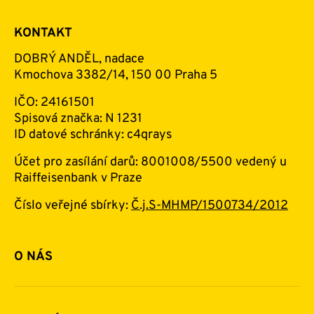
KONTAKT
DOBRÝ ANDĚL, nadace
Kmochova 3382/14, 150 00 Praha 5
IČO: 24161501
Spisová značka: N 1231
ID datové schránky: c4qrays
Účet pro zasílání darů: 8001008/5500 vedený u
Raiffeisenbank v Praze
Číslo veřejné sbírky:
Č.j.S-MHMP/1500734/2012
O NÁS
Základní informace o nadaci