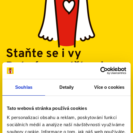
Staňte se i vy
Dobrým andělem!
Dobří andělé podporují rodiny, v nichž se
dítě nebo
jeden z rodičů potýká s onkologickým nebo
Souhlas
Detaily
Více o cookies
jiným vážným onemocněním
a které se vlivem
této nemoci ocitly ve složité životní situaci.
Umožněte jim soustředit se na to nejdůležitější –
Tato webová stránka používá cookies
zdraví svých blízkých.
K personalizaci obsahu a reklam, poskytování funkcí
sociálních médií a analýze naší návštěvnosti využíváme
Chci pomáhat
Jak to funguje?
soubory cookie. Informace o tom, jak náš web používáte,