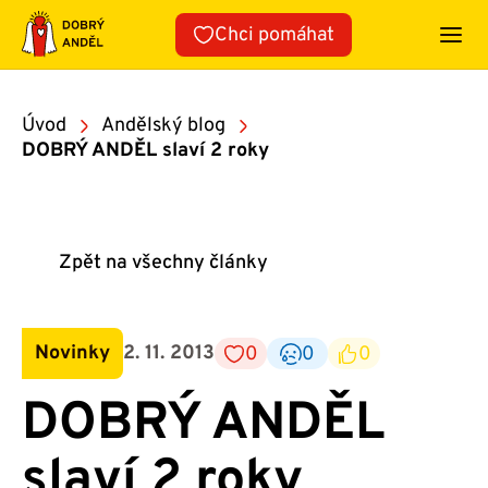
Přeskočit
Chci pomáhat
na
obsah
Úvod
Andělský blog
DOBRÝ ANDĚL slaví 2 roky
Zpět na všechny články
Novinky
2. 11. 2013
0
0
0
DOBRÝ ANDĚL
slaví 2 roky