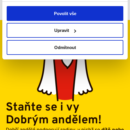
Zobrazit všechny
Povolit vše
Upravit
Odmítnout
Staňte se i vy
Dobrým andělem!