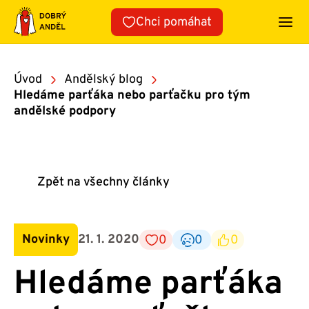
Přeskočit
Chci pomáhat
na
obsah
Úvod
Andělský blog
Hledáme parťáka nebo parťačku pro tým
andělské podpory
Zpět na všechny články
Novinky
21. 1. 2020
0
0
0
Hledáme parťáka