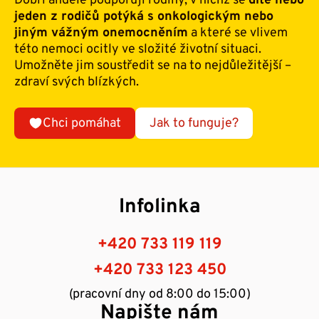
Dobří andělé podporují rodiny, v nichž se
dítě nebo
jeden z rodičů potýká s onkologickým nebo
jiným vážným onemocněním
a které se vlivem
této nemoci ocitly ve složité životní situaci.
Umožněte jim soustředit se na to nejdůležitější –
zdraví svých blízkých.
Chci pomáhat
Jak to funguje?
Infolinka
+420 733 119 119
+420 733 123 450
(pracovní dny od 8:00 do 15:00)
Napište nám