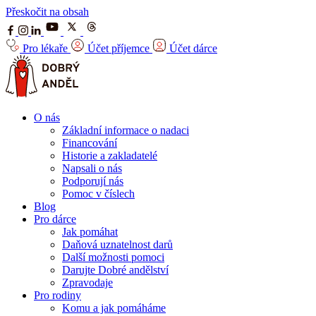
Přeskočit na obsah
Pro lékaře
Účet příjemce
Účet dárce
O nás
Základní informace o nadaci
Financování
Historie a zakladatelé
Napsali o nás
Podporují nás
Pomoc v číslech
Blog
Pro dárce
Jak pomáhat
Daňová uznatelnost darů
Další možnosti pomoci
Darujte Dobré andělství
Zpravodaje
Pro rodiny
Komu a jak pomáháme