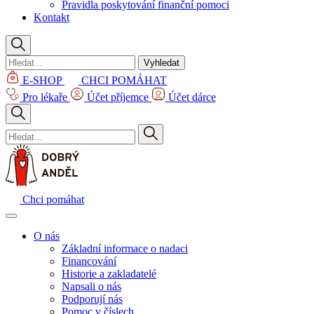
Pravidla poskytování finanční pomoci
Kontakt
Vyhledat
E-SHOP
CHCI POMÁHAT
Pro lékaře
Účet příjemce
Účet dárce
Chci pomáhat
O nás
Základní informace o nadaci
Financování
Historie a zakladatelé
Napsali o nás
Podporují nás
Pomoc v číslech