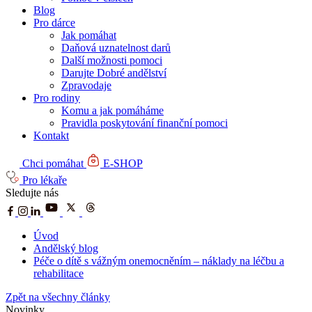
Blog
Pro dárce
Jak pomáhat
Daňová uznatelnost darů
Další možnosti pomoci
Darujte Dobré andělství
Zpravodaje
Pro rodiny
Komu a jak pomáháme
Pravidla poskytování finanční pomoci
Kontakt
Chci pomáhat
E-SHOP
Pro lékaře
Sledujte nás
Úvod
Andělský blog
Péče o dítě s vážným onemocněním – náklady na léčbu a
rehabilitace
Zpět na všechny články
Novinky