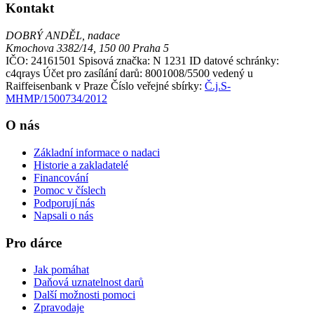
Kontakt
DOBRÝ ANDĚL, nadace
Kmochova 3382/14, 150 00 Praha 5
IČO: 24161501
Spisová značka: N 1231
ID datové schránky:
c4qrays
Účet pro zasílání darů: 8001008/5500 vedený u
Raiffeisenbank v Praze
Číslo veřejné sbírky:
Č.j.S-
MHMP/1500734/2012
O nás
Základní informace o nadaci
Historie a zakladatelé
Financování
Pomoc v číslech
Podporují nás
Napsali o nás
Pro dárce
Jak pomáhat
Daňová uznatelnost darů
Další možnosti pomoci
Zpravodaje