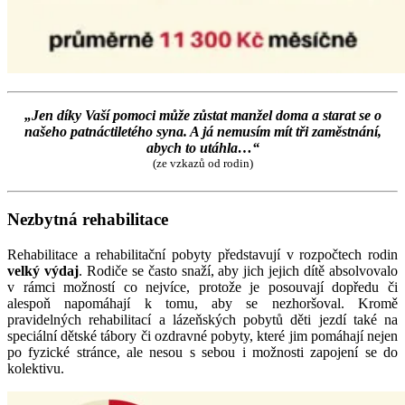
„Jen díky Vaší pomoci může zůstat manžel doma a starat se o
našeho patnáctiletého syna. A já nemusím mít tři zaměstnání,
abych to utáhla…“
(ze vzkazů od rodin)
Nezbytná rehabilitace
Rehabilitace a rehabilitační pobyty představují v rozpočtech rodin
velký výdaj
. Rodiče se často snaží, aby jich jejich dítě absolvovalo
v rámci možností co nejvíce, protože je posouvají dopředu či
alespoň napomáhají k tomu, aby se nezhoršoval. Kromě
pravidelných rehabilitací a lázeňských pobytů děti jezdí také na
speciální dětské tábory či ozdravné pobyty, které jim pomáhají nejen
po fyzické stránce, ale nesou s sebou i možnosti zapojení se do
kolektivu.