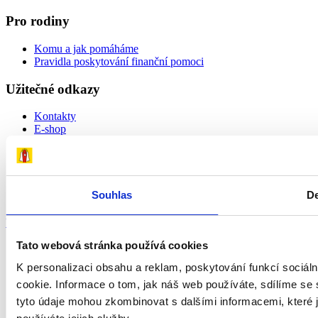
Pro rodiny
Komu a jak pomáháme
Pravidla poskytování finanční pomoci
Užitečné odkazy
Kontakty
E-shop
Andělský blog
Zásady ochrany osobních údajů
Nastavení souborů cookie
Všeobecné nadační podmínky
Souhlas
De
Vytvořilo s
Tato webová stránka používá cookies
K personalizaci obsahu a reklam, poskytování funkcí sociál
cookie. Informace o tom, jak náš web používáte, sdílíme se s
tyto údaje mohou zkombinovat s dalšími informacemi, které js