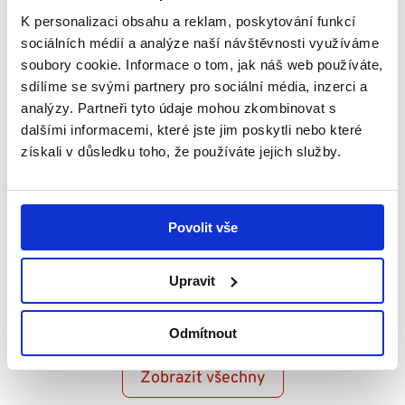
Sdílet tento příspěvek
K personalizaci obsahu a reklam, poskytování funkcí
sociálních médií a analýze naší návštěvnosti využíváme
soubory cookie. Informace o tom, jak náš web používáte,
Přidat reakci
sdílíme se svými partnery pro sociální média, inzerci a
analýzy. Partneři tyto údaje mohou zkombinovat s
0
0
0
dalšími informacemi, které jste jim poskytli nebo které
Novinky
získali v důsledku toho, že používáte jejich služby.
Povolit vše
Upravit
Odmítnout
Zobrazit všechny