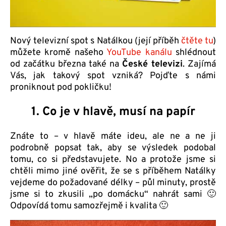
Nový televizní spot s Natálkou (její příběh
čtěte tu
)
můžete kromě našeho
YouTube kanálu
shlédnout
od začátku března také na
České televizi
. Zajímá
Vás, jak takový spot vzniká? Pojďte s námi
proniknout pod pokličku!
1. Co je v hlavě, musí na papír
Znáte to – v hlavě máte ideu, ale ne a ne ji
podrobně popsat tak, aby se výsledek podobal
tomu, co si představujete. No a protože jsme si
chtěli mimo jiné ověřit, že se s příběhem Natálky
vejdeme do požadované délky – půl minuty, prostě
jsme si to zkusili „po domácku“ nahrát sami 🙂
Odpovídá tomu samozřejmě i kvalita 🙂