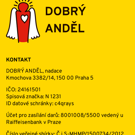
KONTAKT
DOBRÝ ANDĚL, nadace
Kmochova 3382/14, 150 00 Praha 5
IČO: 24161501
Spisová značka: N 1231
ID datové schránky: c4qrays
Účet pro zasílání darů: 8001008/5500 vedený u
Raiffeisenbank v Praze
Číslo veřejné sbírky:
Č.j.S-MHMP/1500734/2012