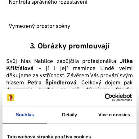
Kontrola správného rozestavení
Vymezený prostor scény
3. Obrázky promlouvají
Svůj hlas Natálce zapůjčila profesionálka
Jitka
Křišťálová
– jí i její mamince Lindě velmi
děkujeme za vstřícnost. Závěrem Vás provází svým
hlasem
Petra Špindlerová
. Celkový dojem pak
dokresluje hudba, za niž děkujeme
Studiu
Fontána
. Vše parádně rychlé (připočtěte ještě
trošku stříhání, barvení a podobných kouzel) a za
chvilku máme…
Souhlas
Detaily
Více o cookies
4. Hotovo!
Tato webová stránka používá cookies