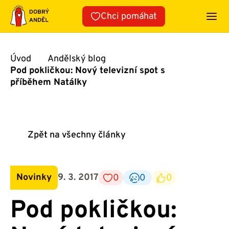
Přeskočit
Chci pomáhat
na
obsah
Úvod
Andělský blog
Pod pokličkou: Nový televizní spot s
příběhem Natálky
Zpět na všechny články
Novinky
9. 3. 2017
0
0
0
Pod pokličkou: