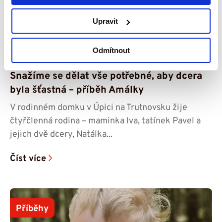
Upravit
Odmítnout
29. 7. 2026
Snažíme se dělat vše potřebné, aby dcera
byla šťastná – příběh Amálky
V rodinném domku v Úpici na Trutnovsku žije
čtyřčlenná rodina – maminka Iva, tatínek Pavel a
jejich dvě dcery, Natálka...
Číst více
Příběhy