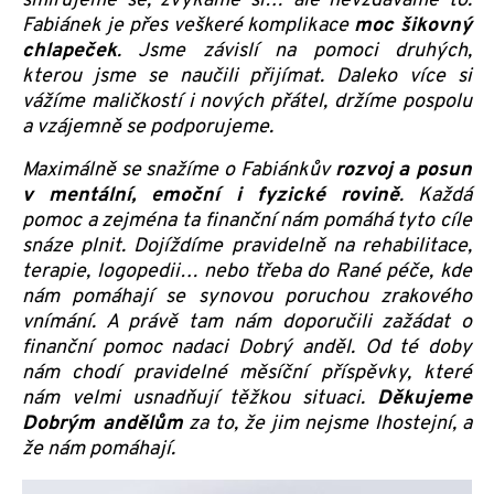
smiřujeme se, zvykáme si… ale nevzdáváme to.
Fabiánek je přes veškeré komplikace
moc šikovný
chlapeček
. Jsme závislí na pomoci druhých,
kterou jsme se naučili přijímat. Daleko více si
vážíme maličkostí i nových přátel, držíme pospolu
a vzájemně se podporujeme.
Maximálně se snažíme o Fabiánkův
rozvoj a posun
v mentální, emoční i fyzické rovině
. Každá
pomoc a zejména ta finanční nám pomáhá tyto cíle
snáze plnit. Dojíždíme pravidelně na rehabilitace,
terapie, logopedii… nebo třeba do Rané péče, kde
nám pomáhají se synovou poruchou zrakového
vnímání. A právě tam nám doporučili zažádat o
finanční pomoc nadaci Dobrý anděl. Od té doby
nám chodí pravidelné měsíční příspěvky, které
nám velmi usnadňují těžkou situaci.
Děkujeme
Dobrým andělům
za to, že jim nejsme lhostejní, a
že nám pomáhají.