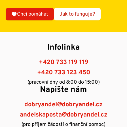
Chci pomáhat
Jak to funguje?
Infolinka
+420 733 119 119
+420 733 123 450
(pracovní dny od 8:00 do 15:00)
Napište nám
dobryandel@dobryandel.cz
andelskaposta@dobryandel.cz
(pro příjem žádostí o finanční pomoc)