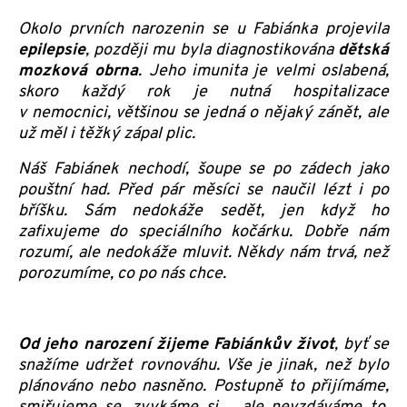
Okolo prvních narozenin se u Fabiánka projevila
epilepsie
, později mu byla diagnostikována
dětská
mozková obrna
. Jeho imunita je velmi oslabená,
skoro každý rok je nutná hospitalizace
v nemocnici, většinou se jedná o nějaký zánět, ale
už měl i těžký zápal plic.
Náš Fabiánek nechodí, šoupe se po zádech jako
pouštní had. Před pár měsíci se naučil lézt i po
bříšku. Sám nedokáže sedět, jen když ho
zafixujeme do speciálního kočárku. Dobře nám
rozumí, ale nedokáže mluvit. Někdy nám trvá, než
porozumíme, co po nás chce.
Od jeho narození žijeme Fabiánkův život
, byť se
snažíme udržet rovnováhu. Vše je jinak, než bylo
plánováno nebo nasněno. Postupně to přijímáme,