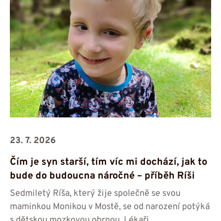
23. 7. 2026
Čím je syn starší, tím víc mi dochází, jak to
bude do budoucna náročné – příběh Ríši
Sedmiletý Ríša, který žije společně se svou
maminkou Monikou v Mostě, se od narození potýká
s dětskou mozkovou obrnou. Lékaři...