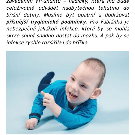
zavedením VP-shuntu – hadičky, která mu bude
celoživotně odvádět nadbytečnou tekutinu do
břišní dutiny. Musíme být opatrní a dodržovat
přísnější hygienické podmínky
. Pro Fabiánka je
nebezpečná jakákoli infekce, která by se mohla
skrze shunt snadno dostat do mozku. A pak by se
infekce rychle rozšířila i do bříška.