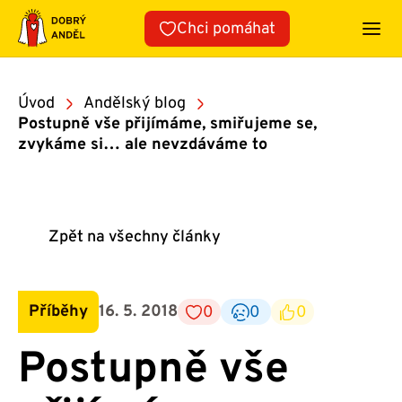
Přeskočit
Chci pomáhat
na
obsah
Úvod
Andělský blog
Postupně vše přijímáme, smiřujeme se,
zvykáme si… ale nevzdáváme to
Zpět na všechny články
Příběhy
16. 5. 2018
0
0
0
Postupně vše