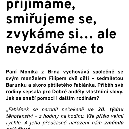
přijímáme,
smiřujeme se,
zvykáme si… ale
nevzdáváme to
Paní Monika z Brna vychovává společně se
svým manželem Filipem dvě děti – sedmiletou
Barunku a skoro pětiletého Fabiánka. Příběh své
rodiny sepsala pro Dobré anděly vlastními slovy.
Jak se snaží pomoci i dalším rodinám?
„Fabiánek se narodil nečekaně
ve 30. týdnu
těhotenství – z hodiny na hodinu. Vše přišlo velmi
rychle. A jeho předčasné narození nám
změnilo