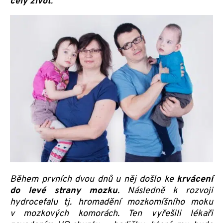
celý život
.
Během prvních dvou dnů u něj došlo ke
krvácení
do levé strany mozku
. Následně k rozvoji
hydrocefalu tj. hromadění mozkomíšního moku
v mozkových komorách. Ten vyřešili lékaři