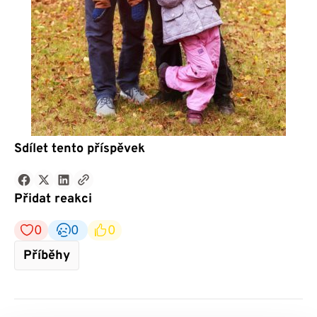
Sdílet tento příspěvek
Přidat reakci
0
0
0
Příběhy