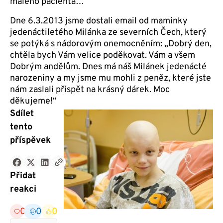
malého pacienta…
Dne 6.3.2013 jsme dostali email od maminky
jedenáctiletého Milánka ze severních Čech, který
se potýká s nádorovým onemocněním: „Dobrý den,
chtěla bych Vám velice poděkovat. Vám a všem
Dobrým andělům. Dnes má náš Milánek jedenácté
narozeniny a my jsme mu mohli z peněz, které jste
nám zaslali přispět na krásný dárek. Moc
děkujeme!“
Sdílet
tento
příspěvek
Přidat
reakci
0
0
0