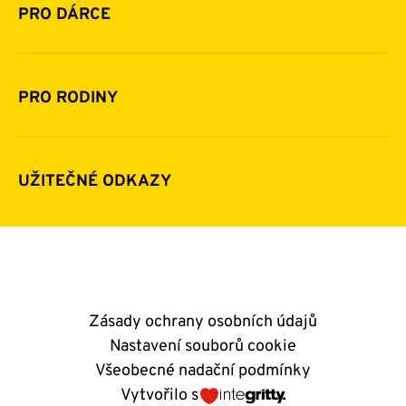
Historie a zakladatelé
PRO DÁRCE
Financování
Jak pomáhat
Pomoc v číslech
Daňová uznatelnost darů
PRO RODINY
Podporují nás
Další možnosti pomoci
Komu a jak pomáháme
Napsali o nás
Zpravodaje
Pravidla poskytování finanční pomoci
UŽITEČNÉ ODKAZY
Kontakty
E-shop
Andělský blog
Zásady ochrany osobních údajů
Nastavení souborů cookie
Všeobecné nadační podmínky
Vytvořilo s