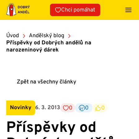
Přeskočit
Chci pomáhat
na
obsah
Úvod
Andělský blog
Příspěvky od Dobrých andělů na
narozeninový dárek
Zpět na všechny články
Novinky
6. 3. 2013
0
0
0
Příspěvky od