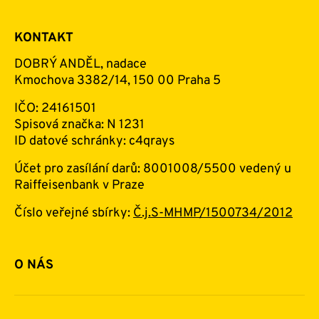
KONTAKT
DOBRÝ ANDĚL, nadace
Kmochova 3382/14, 150 00 Praha 5
IČO: 24161501
Spisová značka: N 1231
ID datové schránky: c4qrays
Účet pro zasílání darů: 8001008/5500 vedený u
Raiffeisenbank v Praze
Číslo veřejné sbírky:
Č.j.S-MHMP/1500734/2012
O NÁS
Základní informace o nadaci