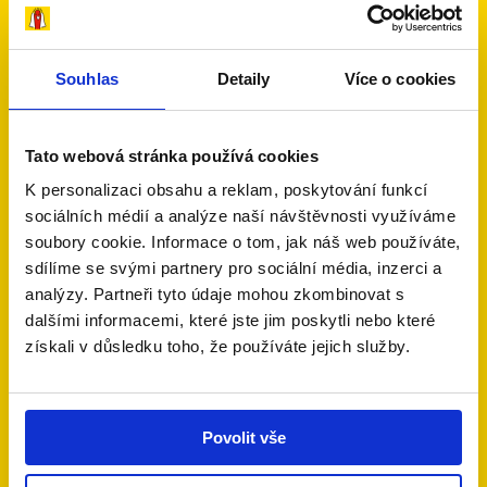
Souhlas
Detaily
Více o cookies
Tato webová stránka používá cookies
Staňte se i vy
K personalizaci obsahu a reklam, poskytování funkcí
sociálních médií a analýze naší návštěvnosti využíváme
Dobrým andělem!
soubory cookie. Informace o tom, jak náš web používáte,
sdílíme se svými partnery pro sociální média, inzerci a
Dobří andělé podporují rodiny, v nichž se
dítě nebo
analýzy. Partneři tyto údaje mohou zkombinovat s
jeden z rodičů potýká s onkologickým nebo
dalšími informacemi, které jste jim poskytli nebo které
jiným vážným onemocněním
a které se vlivem
získali v důsledku toho, že používáte jejich služby.
této nemoci ocitly ve složité životní situaci.
Umožněte jim soustředit se na to nejdůležitější –
zdraví svých blízkých.
Povolit vše
Chci pomáhat
Jak to funguje?