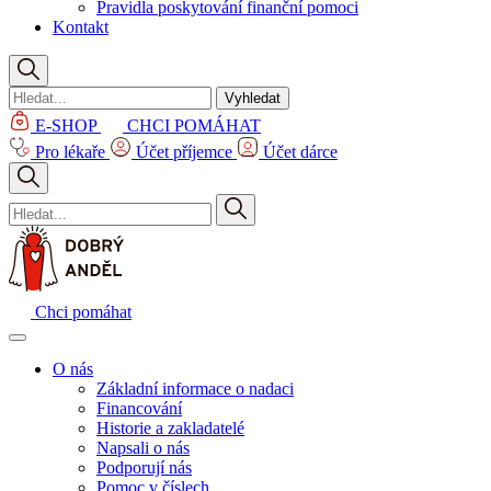
Pravidla poskytování finanční pomoci
Kontakt
Vyhledat
E-SHOP
CHCI POMÁHAT
Pro lékaře
Účet příjemce
Účet dárce
Chci pomáhat
O nás
Základní informace o nadaci
Financování
Historie a zakladatelé
Napsali o nás
Podporují nás
Pomoc v číslech