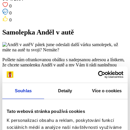
0
0
0
Samolepka Anděl v autě
V pátek jsme odeslali další várku samolepek, už
máte na autě tu svoji? Nemáte?
Pošlete nám ofrankovanou obálku s nadepsanou adresou a lístkem,
že chcete samolepku Anděl v autě a my Vám ji rádi naplněnou
vrátíme 😉
Sdílet tento příspěvek
Odkaz byl zkopírován do schránky!
Souhlas
Detaily
Více o cookies
Přidat reakci
0
0
Tato webová stránka používá cookies
0
K personalizaci obsahu a reklam, poskytování funkcí
Novinky
Zobrazit všechny
sociálních médií a analýze naší návštěvnosti využíváme