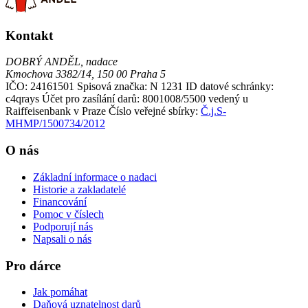
Kontakt
DOBRÝ ANDĚL, nadace
Kmochova 3382/14, 150 00 Praha 5
IČO: 24161501
Spisová značka: N 1231
ID datové schránky:
c4qrays
Účet pro zasílání darů: 8001008/5500 vedený u
Raiffeisenbank v Praze
Číslo veřejné sbírky:
Č.j.S-
MHMP/1500734/2012
O nás
Základní informace o nadaci
Historie a zakladatelé
Financování
Pomoc v číslech
Podporují nás
Napsali o nás
Pro dárce
Jak pomáhat
Daňová uznatelnost darů