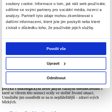
soubory cookie. Informace o tom, jak náš web používáte,
sdílíme se svými partnery pro sociální média, inzerci a
analýzy. Partneři tyto údaje mohou zkombinovat s
dalšími informacemi, které jste jim poskytli nebo které
získali v důsledku toho, že používáte jejich služby.
Povolit vše
Upravit
Staňte se i vy Dobrým andělem!
Odmítnout
Dobří andělé podporují rodiny, v nichž se
dítě nebo jeden z rodičů
potýká s onkologickým nebo jiným vážným onemocněním
a
které se vlivem této nemoci ocitly ve složité životní situaci.
Umožněte jim soustředit se na to nejdůležitější – zdraví svých
blízkých.