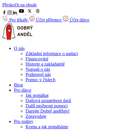
Přeskočit na obsah
Pro lékaře
Účet příjemce
Účet dárce
O nás
Základní informace o nadaci
Financování
Historie a zakladatelé
Napsali o nás
Podporují nás
Pomoc v číslech
Blog
Pro dárce
Jak pomáhat
Daňová uznatelnost darů
Další možnosti pomoci
Darujte Dobré andělství
Zpravodaje
Pro rodiny
Komu a jak pomáháme