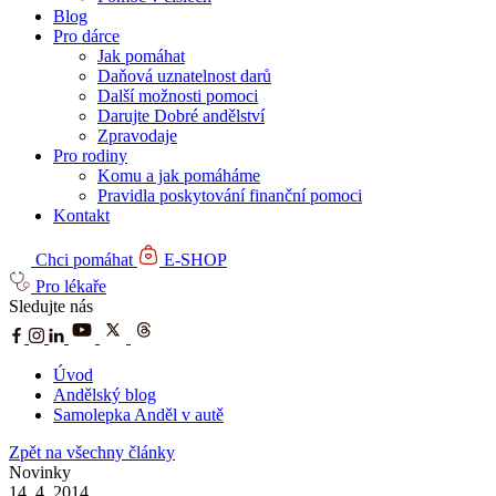
Blog
Pro dárce
Jak pomáhat
Daňová uznatelnost darů
Další možnosti pomoci
Darujte Dobré andělství
Zpravodaje
Pro rodiny
Komu a jak pomáháme
Pravidla poskytování finanční pomoci
Kontakt
Chci pomáhat
E-SHOP
Pro lékaře
Sledujte nás
Úvod
Andělský blog
Samolepka Anděl v autě
Zpět na všechny články
Novinky
14. 4. 2014