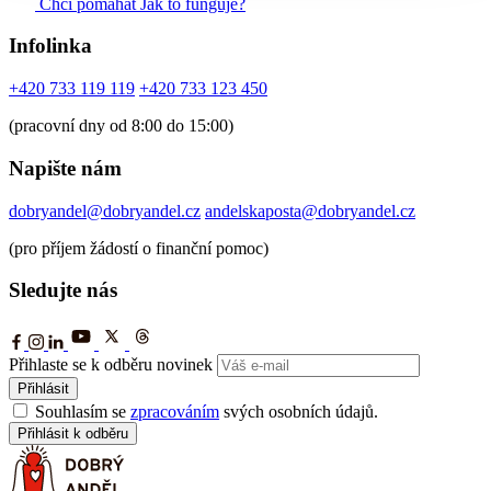
Chci pomáhat
Jak to funguje?
Infolinka
+420 733 119 119
+420 733 123 450
(pracovní dny od 8:00 do 15:00)
Napište nám
dobryandel@dobryandel.cz
andelskaposta@dobryandel.cz
(pro příjem žádostí o finanční pomoc)
Sledujte nás
Přihlaste se k odběru novinek
Přihlásit
Souhlasím se
zpracováním
svých osobních údajů.
Přihlásit k odběru