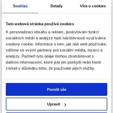
Souhlas
Detaily
Více o cookies
Malý otesánek a nemocniční klauni -
Příběh Vojtíška 4. díl
24 července, 2018
Příběhy
Tato webová stránka používá cookies
Mé dítě má leukémii. Myslela jsem, že s touto
K personalizaci obsahu a reklam, poskytování funkcí
informací se mi zboří svět, ale on se nezbořil.
sociálních médií a analýze naší návštěvnosti využíváme
soubory cookie. Informace o tom, jak náš web používáte,
Jen přestavěl. Od základů. Článek je
sdílíme se svými partnery pro sociální média, inzerci a
součástí...
analýzy. Partneři tyto údaje mohou zkombinovat s
Číst více
dalšími informacemi, které jste jim poskytli nebo které
získali v důsledku toho, že používáte jejich služby.
Povolit vše
Upravit