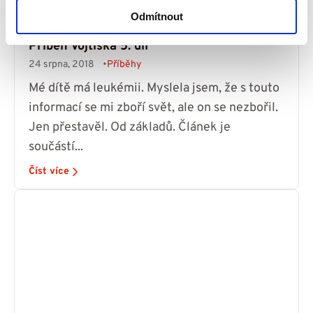
Odmítnout
Radost i smutek přichází nečekaně -
Příběh Vojtíška 5. díl
24 srpna, 2018
Příběhy
Mé dítě má leukémii. Myslela jsem, že s touto
informací se mi zboří svět, ale on se nezbořil.
Jen přestavěl. Od základů. Článek je
součástí...
Číst více