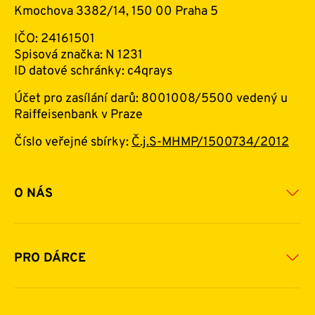
Kmochova 3382/14, 150 00 Praha 5
IČO: 24161501
Spisová značka: N 1231
ID datové schránky: c4qrays
Účet pro zasílání darů: 8001008/5500 vedený u
Raiffeisenbank v Praze
Číslo veřejné sbírky:
Č.j.S-MHMP/1500734/2012
O NÁS
Základní informace o nadaci
Historie a zakladatelé
PRO DÁRCE
Financování
Jak pomáhat