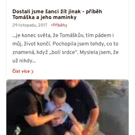
Dostali jsme šanci žít jinak - příběh
Tomáška a jeho maminky
29 listopadu, 2017
Příběhy
...je konec světa, že Tomáškův, tím pádem i
můj, život končí. Pochopila jsem tehdy, co to
znamená, když „bolí srdce“. Myslela jsem, že
už nikdy...
Číst více