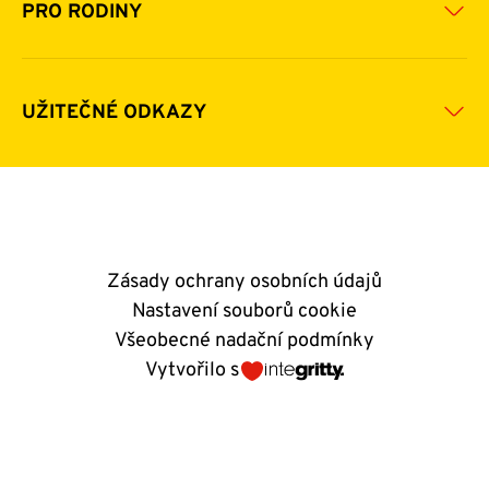
Pomoc v číslech
Daňová uznatelnost darů
PRO RODINY
Podporují nás
Další možnosti pomoci
Komu a jak pomáháme
Napsali o nás
Zpravodaje
Pravidla poskytování finanční pomoci
UŽITEČNÉ ODKAZY
Kontakty
E-shop
Andělský blog
Zásady ochrany osobních údajů
Nastavení souborů cookie
Všeobecné nadační podmínky
Vytvořilo s