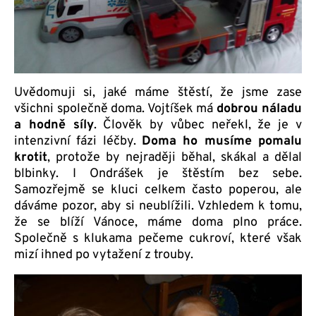
Uvědomuji si, jaké máme štěstí, že jsme zase
všichni společně doma. Vojtíšek má
dobrou náladu
a hodně síly
. Člověk by vůbec neřekl, že je v
intenzivní fázi léčby.
Doma ho musíme pomalu
krotit
, protože by nejraději běhal, skákal a dělal
blbinky. I Ondrášek je štěstím bez sebe.
Samozřejmě se kluci celkem často poperou, ale
dáváme pozor, aby si neublížili. Vzhledem k tomu,
že se blíží Vánoce, máme doma plno práce.
Společně s klukama pečeme cukroví, které však
mizí ihned po vytažení z trouby.