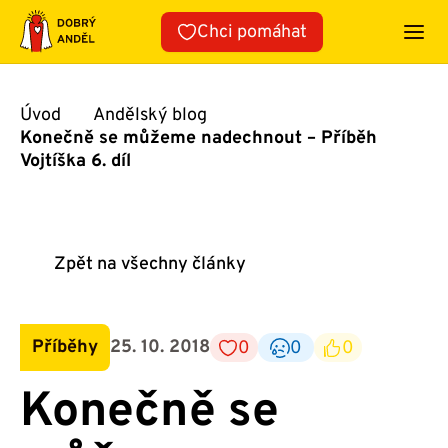
Přeskočit
Chci pomáhat
na
obsah
Úvod
Andělský blog
Konečně se můžeme nadechnout – Příběh
Vojtíška 6. díl
Zpět na všechny články
Příběhy
25. 10. 2018
0
0
0
Konečně se