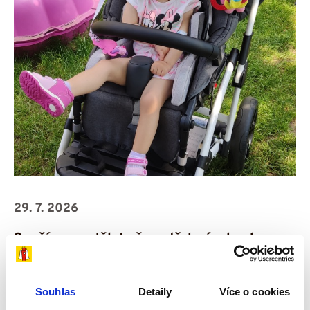
29. 7. 2026
Snažíme se dělat vše potřebné, aby dcera
byla šťastná – příběh Amálky
V rodinném domku v Úpici na Trutnovsku žije
Souhlas
Detaily
Více o cookies
čtyřčlenná rodina – maminka Iva, tatínek Pavel a