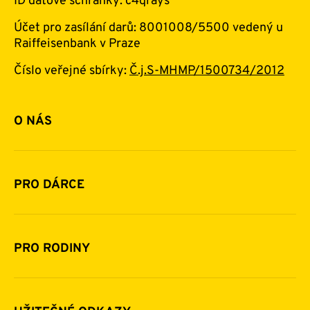
ID datové schránky: c4qrays
Účet pro zasílání darů: 8001008/5500 vedený u
Raiffeisenbank v Praze
Číslo veřejné sbírky:
Č.j.S-MHMP/1500734/2012
O NÁS
Základní informace o nadaci
Historie a zakladatelé
PRO DÁRCE
Financování
Jak pomáhat
Pomoc v číslech
Daňová uznatelnost darů
PRO RODINY
Podporují nás
Další možnosti pomoci
Komu a jak pomáháme
Napsali o nás
Zpravodaje