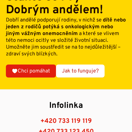
Dobrým andělem!
Dobří andělé podporují rodiny, v nichž se
dítě nebo
jeden z rodičů potýká s onkologickým nebo
jiným vážným onemocněním
a které se vlivem
této nemoci ocitly ve složité životní situaci.
Umožněte jim soustředit se na to nejdůležitější –
zdraví svých blízkých.
Chci pomáhat
Jak to funguje?
Infolinka
+420 733 119 119
+420 733 123 450