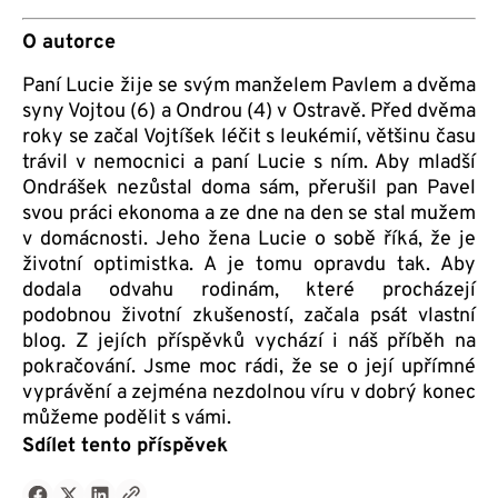
O autorce
Paní Lucie žije se svým manželem Pavlem a dvěma
syny Vojtou (6) a Ondrou (4) v Ostravě. Před dvěma
roky se začal Vojtíšek léčit s leukémií, většinu času
trávil v nemocnici a paní Lucie s ním. Aby mladší
Ondrášek nezůstal doma sám, přerušil pan Pavel
svou práci ekonoma a ze dne na den se stal mužem
v domácnosti. Jeho žena Lucie o sobě říká, že je
životní optimistka. A je tomu opravdu tak. Aby
dodala odvahu rodinám, které procházejí
podobnou životní zkušeností, začala psát vlastní
blog. Z jejích příspěvků vychází i náš příběh na
pokračování. Jsme moc rádi, že se o její upřímné
vyprávění a zejména nezdolnou víru v dobrý konec
můžeme podělit s vámi.
Sdílet tento příspěvek