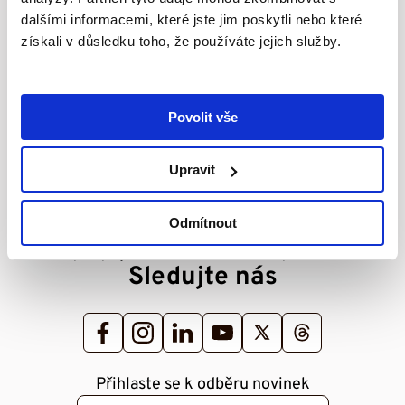
Infolinka
dalšími informacemi, které jste jim poskytli nebo které
získali v důsledku toho, že používáte jejich služby.
+420 733 119 119
+420 733 123 450
(pracovní dny od 8:00 do 15:00)
Povolit vše
Napište nám
Upravit
dobryandel@dobryandel.cz
andelskaposta@dobryandel.cz
Odmítnout
(pro příjem žádostí o finanční pomoc)
Sledujte nás
Přihlaste se k odběru novinek