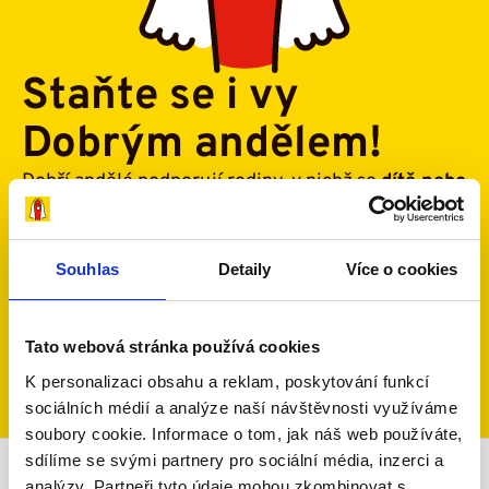
Staňte se i vy
Dobrým andělem!
Dobří andělé podporují rodiny, v nichž se
dítě nebo
jeden z rodičů potýká s onkologickým nebo
jiným vážným onemocněním
a které se vlivem
této nemoci ocitly ve složité životní situaci.
Souhlas
Detaily
Více o cookies
Umožněte jim soustředit se na to nejdůležitější –
zdraví svých blízkých.
Tato webová stránka používá cookies
Chci pomáhat
Jak to funguje?
K personalizaci obsahu a reklam, poskytování funkcí
sociálních médií a analýze naší návštěvnosti využíváme
soubory cookie. Informace o tom, jak náš web používáte,
sdílíme se svými partnery pro sociální média, inzerci a
analýzy. Partneři tyto údaje mohou zkombinovat s