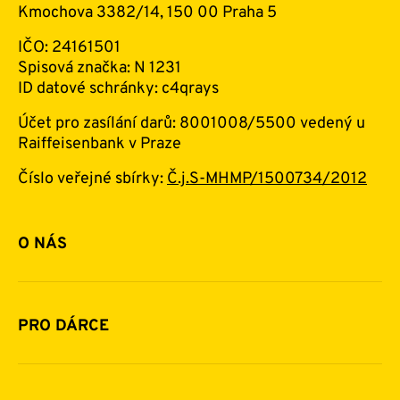
Kmochova 3382/14, 150 00 Praha 5
IČO: 24161501
Spisová značka: N 1231
ID datové schránky: c4qrays
Účet pro zasílání darů: 8001008/5500 vedený u
Raiffeisenbank v Praze
Číslo veřejné sbírky:
Č.j.S-MHMP/1500734/2012
O NÁS
Základní informace o nadaci
Historie a zakladatelé
PRO DÁRCE
Financování
Jak pomáhat