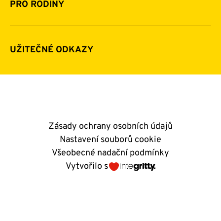
Pomoc v číslech
Daňová uznatelnost darů
PRO RODINY
Podporují nás
Další možnosti pomoci
Komu a jak pomáháme
Napsali o nás
Zpravodaje
Pravidla poskytování finanční pomoci
UŽITEČNÉ ODKAZY
Kontakty
E-shop
Andělský blog
Zásady ochrany osobních údajů
Nastavení souborů cookie
Všeobecné nadační podmínky
Vytvořilo s