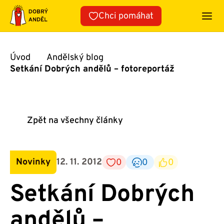
Přeskočit
Chci pomáhat
na
obsah
Úvod
Andělský blog
Setkání Dobrých andělů – fotoreportáž
Zpět na všechny články
Novinky
12. 11. 2012
0
0
0
Setkání Dobrých
andělů –