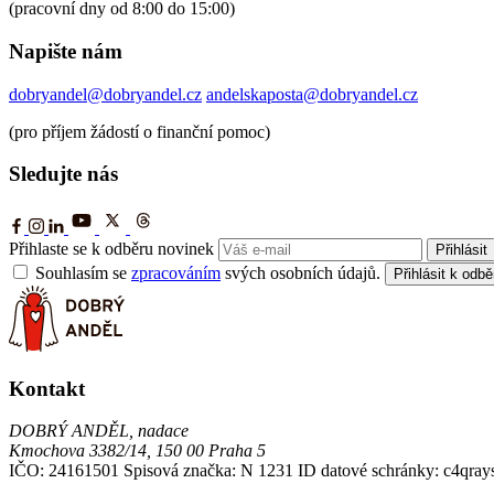
(pracovní dny od 8:00 do 15:00)
Napište nám
dobryandel@dobryandel.cz
andelskaposta@dobryandel.cz
(pro příjem žádostí o finanční pomoc)
Sledujte nás
Přihlaste se k odběru novinek
Přihlásit
Souhlasím se
zpracováním
svých osobních údajů.
Přihlásit k odbě
Kontakt
DOBRÝ ANDĚL, nadace
Kmochova 3382/14, 150 00 Praha 5
IČO: 24161501
Spisová značka: N 1231
ID datové schránky: c4qray