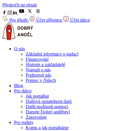
Přeskočit na obsah
Pro lékaře
Účet příjemce
Účet dárce
O nás
Základní informace o nadaci
Financování
Historie a zakladatelé
Napsali o nás
Podporují nás
Pomoc v číslech
Blog
Pro dárce
Jak pomáhat
Daňová uznatelnost darů
Další možnosti pomoci
Darujte Dobré andělství
Zpravodaje
Pro rodiny
Komu a jak pomáháme