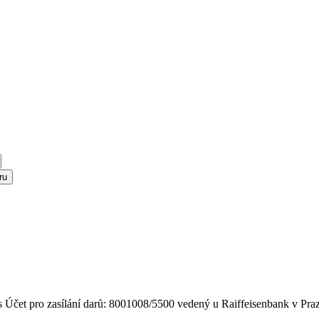
ru
s
Účet pro zasílání darů: 8001008/5500 vedený u Raiffeisenbank v Pra