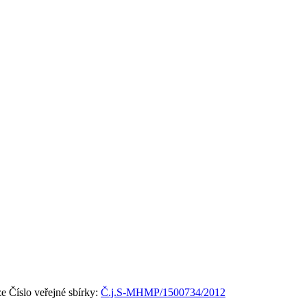
ze
Číslo veřejné sbírky:
Č.j.S-MHMP/1500734/2012