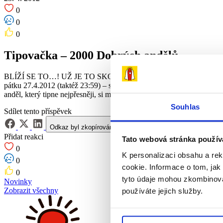
0
0
0
Tipovačka – 2000 Dobrých andělů
BLÍŽÍ SE TO…! UŽ JE TO SKORO TADY…! Už brzo dosáhne počet Dobr
pátku 27.4.2012 (taktéž 23:59) –
své tipy posílejte na mail:
andelska
anděl, který tipne nejpřesněji, si může vyrazit s někým z přátel, blí
Souhlas
Sdílet tento příspěvek
Odkaz byl zkopírován do schránky!
Přidat reakci
Tato webová stránka použív
0
K personalizaci obsahu a re
0
cookie. Informace o tom, jak
0
tyto údaje mohou zkombinovat
Novinky
Zobrazit všechny
používáte jejich služby.