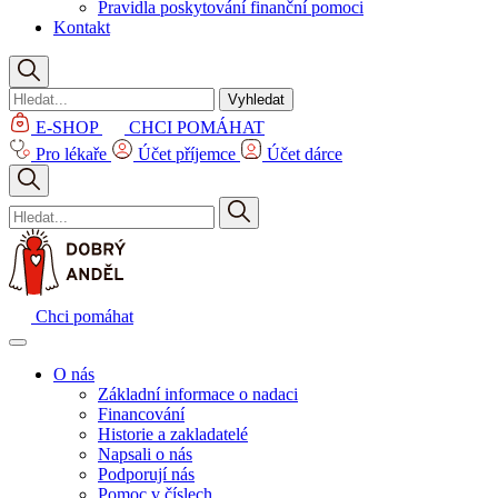
Pravidla poskytování finanční pomoci
Kontakt
Vyhledat
E-SHOP
CHCI POMÁHAT
Pro lékaře
Účet příjemce
Účet dárce
Chci pomáhat
O nás
Základní informace o nadaci
Financování
Historie a zakladatelé
Napsali o nás
Podporují nás
Pomoc v číslech