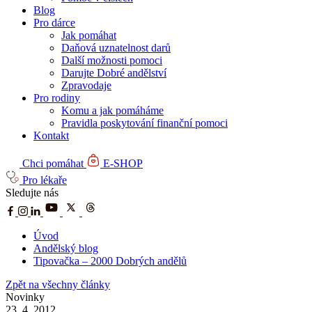
Blog
Pro dárce
Jak pomáhat
Daňová uznatelnost darů
Další možnosti pomoci
Darujte Dobré andělství
Zpravodaje
Pro rodiny
Komu a jak pomáháme
Pravidla poskytování finanční pomoci
Kontakt
Chci pomáhat
E-SHOP
Pro lékaře
Sledujte nás
Úvod
Andělský blog
Tipovačka – 2000 Dobrých andělů
Zpět na všechny články
Novinky
23. 4. 2012