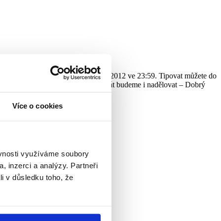
kolik Dobrých andělů bude 30.4.2012 ve 23:59. Tipovat můžete do
eno Vaše Andělské číslo. A tentokrát budeme i nadělovat – Dobrý
.2012 v Malostranské besedě!
Více o cookies
ěvnosti využíváme soubory
, inzerci a analýzy. Partneři
li v důsledku toho, že