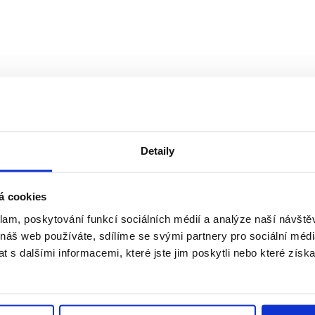
ých andělů čísla 2000!!! Kdy to bude? Pojďte si zkusit tipnout, 
posta@www.dobryandel.cz
– uznáváme pouze tipy, u kterých bude uved
zkých apod. (vstup je pro dvě osoby) na koncert skupiny Olympic – 29.5
Detaily
á cookies
klam, poskytování funkcí sociálních médií a analýze naší návšt
 náš web používáte, sdílíme se svými partnery pro sociální média
 s dalšími informacemi, které jste jim poskytli nebo které získa