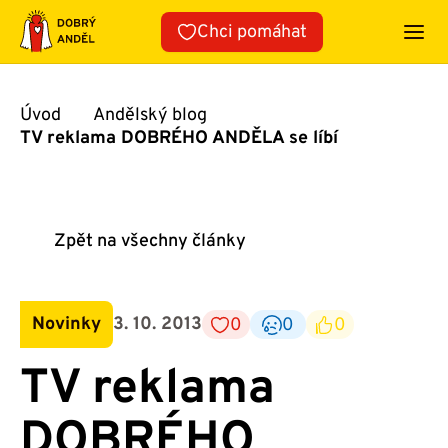
Přeskočit
Chci pomáhat
na
obsah
Úvod
Andělský blog
TV reklama DOBRÉHO ANDĚLA se líbí
Zpět na všechny články
Novinky
3. 10. 2013
0
0
0
TV reklama
DOBRÉHO