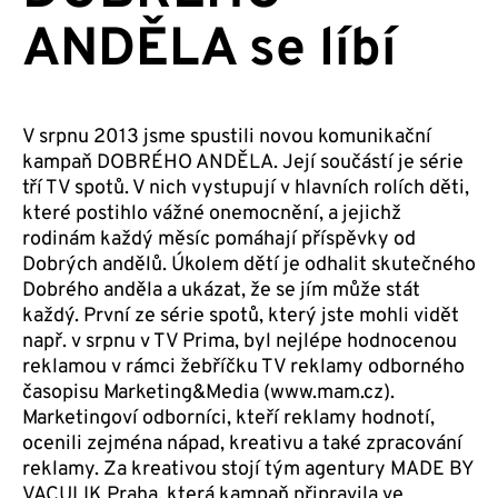
ANDĚLA se líbí
V srpnu 2013 jsme spustili novou komunikační
kampaň DOBRÉHO ANDĚLA. Její součástí je série
tří TV spotů. V nich vystupují v hlavních rolích děti,
které postihlo vážné onemocnění, a jejichž
rodinám každý měsíc pomáhají příspěvky od
Dobrých andělů. Úkolem dětí je odhalit skutečného
Dobrého anděla a ukázat, že se jím může stát
každý. První ze série spotů, který jste mohli vidět
např. v srpnu v TV Prima, byl nejlépe hodnocenou
reklamou v rámci žebříčku TV reklamy odborného
časopisu Marketing&Media (www.mam.cz).
Marketingoví odborníci, kteří reklamy hodnotí,
ocenili zejména nápad, kreativu a také zpracování
reklamy. Za kreativou stojí tým agentury MADE BY
VACULIK Praha, která kampaň připravila ve