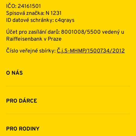
IČO: 24161501
Spisová značka: N 1231
ID datové schránky: c4qrays
Účet pro zasílání darů: 8001008/5500 vedený u
Raiffeisenbank v Praze
Číslo veřejné sbírky:
Č.j.S-MHMP/1500734/2012
O NÁS
Základní informace o nadaci
Historie a zakladatelé
PRO DÁRCE
Financování
Jak pomáhat
Pomoc v číslech
Daňová uznatelnost darů
PRO RODINY