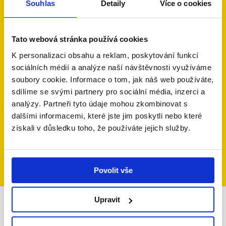
Souhlas
Detaily
Více o cookies
Staňte se i vy
Tato webová stránka používá cookies
Dobrým andělem!
K personalizaci obsahu a reklam, poskytování funkcí
Dobří andělé podporují rodiny, v nichž se
dítě nebo
sociálních médií a analýze naší návštěvnosti využíváme
jeden z rodičů potýká s onkologickým nebo
soubory cookie. Informace o tom, jak náš web používáte,
jiným vážným onemocněním
a které se vlivem
sdílíme se svými partnery pro sociální média, inzerci a
této nemoci ocitly ve složité životní situaci.
analýzy. Partneři tyto údaje mohou zkombinovat s
Umožněte jim soustředit se na to nejdůležitější –
dalšími informacemi, které jste jim poskytli nebo které
zdraví svých blízkých.
získali v důsledku toho, že používáte jejich služby.
Chci pomáhat
Jak to funguje?
Povolit vše
Upravit
Infolinka