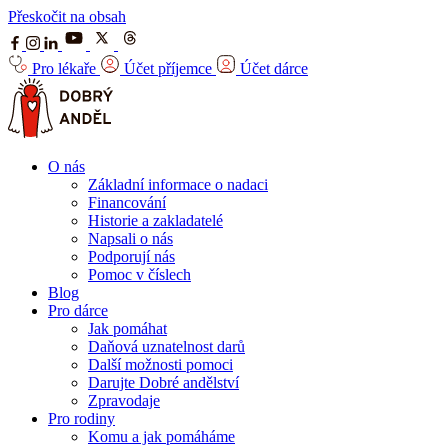
Přeskočit na obsah
Pro lékaře
Účet příjemce
Účet dárce
O nás
Základní informace o nadaci
Financování
Historie a zakladatelé
Napsali o nás
Podporují nás
Pomoc v číslech
Blog
Pro dárce
Jak pomáhat
Daňová uznatelnost darů
Další možnosti pomoci
Darujte Dobré andělství
Zpravodaje
Pro rodiny
Komu a jak pomáháme