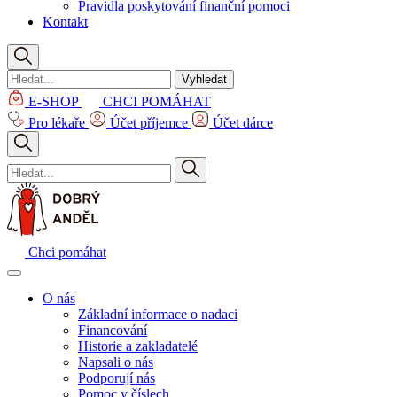
Pravidla poskytování finanční pomoci
Kontakt
Vyhledat
E-SHOP
CHCI POMÁHAT
Pro lékaře
Účet příjemce
Účet dárce
Chci pomáhat
O nás
Základní informace o nadaci
Financování
Historie a zakladatelé
Napsali o nás
Podporují nás
Pomoc v číslech