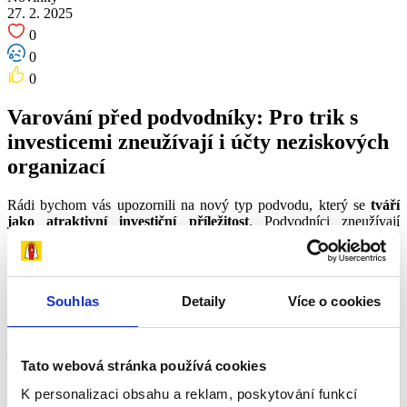
27. 2. 2025
0
0
0
Varování před podvodníky: Pro trik s
investicemi zneužívají i účty neziskových
organizací
Rádi bychom vás upozornili na nový typ podvodu, který se
tváří
jako atraktivní investiční příležitost
. Podvodníci zneužívají
transparentní účty neziskových organizací, kam nechají
podvedeného zaslat první platbu. Jakmile si takto ověří, že jim oběť
uvěřila a peníze opravdu odeslala, přesvědčují ji k dalším převodům,
tentokrát už na své podvodné účty. Podrobněji popsali tento
Souhlas
Detaily
Více o cookies
mechanismus reportéři Seznam Zpráv
v tomto článku
.
Nadace Dobrý anděl je postavena na tom, že
darování vždy bylo,
je i bude svobodné a dobrovolné
. Každý dárce se může
Tato webová stránka používá cookies
zaregistrovat, pomocí svého Andělského účtu si kdykoli ověřit,
komu přesně jeho příspěvky pomáhají a přečíst si příběh dané
K personalizaci obsahu a reklam, poskytování funkcí
rodiny.
O finanční dary pomocí telefonických hovorů nadace