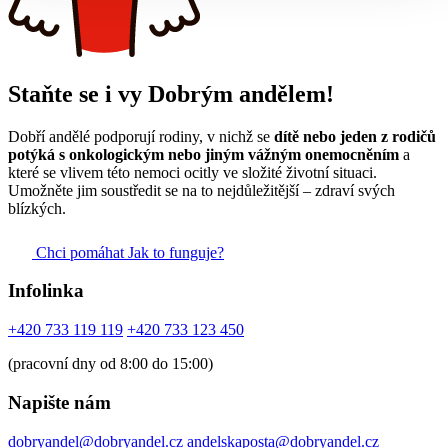
Staňte se i vy Dobrým andělem!
Dobří andělé podporují rodiny, v nichž se
dítě nebo jeden z rodičů
potýká s onkologickým nebo jiným vážným onemocněním
a
které se vlivem této nemoci ocitly ve složité životní situaci.
Umožněte jim soustředit se na to nejdůležitější – zdraví svých
blízkých.
Chci pomáhat
Jak to funguje?
Infolinka
+420 733 119 119
+420 733 123 450
(pracovní dny od 8:00 do 15:00)
Napište nám
dobryandel@dobryandel.cz
andelskaposta@dobryandel.cz