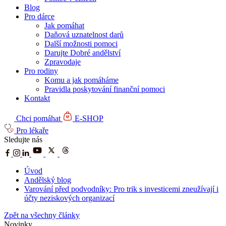
Blog
Pro dárce
Jak pomáhat
Daňová uznatelnost darů
Další možnosti pomoci
Darujte Dobré andělství
Zpravodaje
Pro rodiny
Komu a jak pomáháme
Pravidla poskytování finanční pomoci
Kontakt
Chci pomáhat
E-SHOP
Pro lékaře
Sledujte nás
Úvod
Andělský blog
Varování před podvodníky: Pro trik s investicemi zneužívají i
účty neziskových organizací
Zpět na všechny články
Novinky