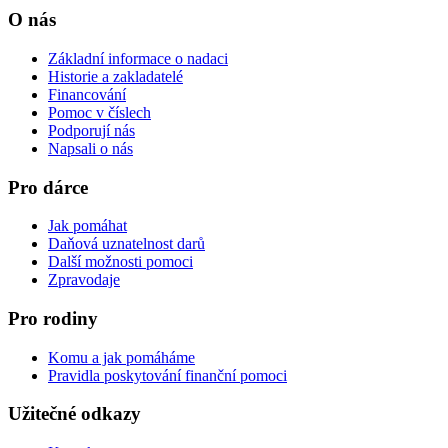
O nás
Základní informace o nadaci
Historie a zakladatelé
Financování
Pomoc v číslech
Podporují nás
Napsali o nás
Pro dárce
Jak pomáhat
Daňová uznatelnost darů
Další možnosti pomoci
Zpravodaje
Pro rodiny
Komu a jak pomáháme
Pravidla poskytování finanční pomoci
Užitečné odkazy