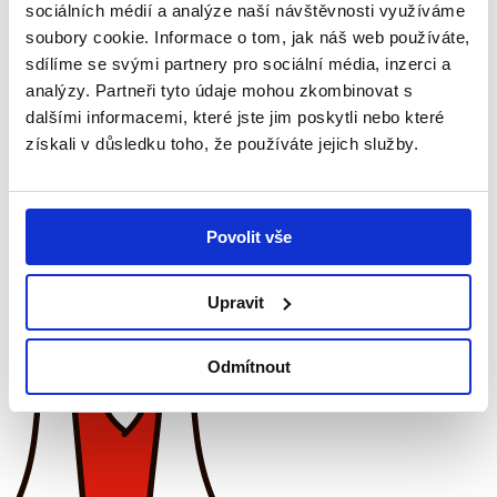
nikdy nežádá
, stejně tak nevyužívá žádné jiné nátlakové metody.
sociálních médií a analýze naší návštěvnosti využíváme
soubory cookie. Informace o tom, jak náš web používáte,
Prosíme, buďte obezřetní.
sdílíme se svými partnery pro sociální média, inzerci a
Sdílet tento příspěvek
analýzy. Partneři tyto údaje mohou zkombinovat s
dalšími informacemi, které jste jim poskytli nebo které
Odkaz byl zkopírován do schránky!
Přidat reakci
získali v důsledku toho, že používáte jejich služby.
0
0
0
Povolit vše
Novinky
Zobrazit všechny
Upravit
Odmítnout