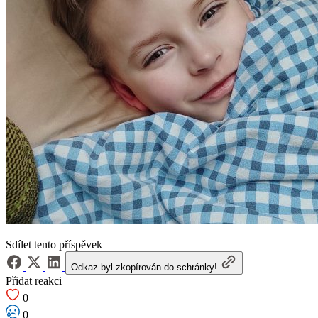
Sdílet tento příspěvek
Odkaz byl zkopírován do schránky!
Přidat reakci
0
0