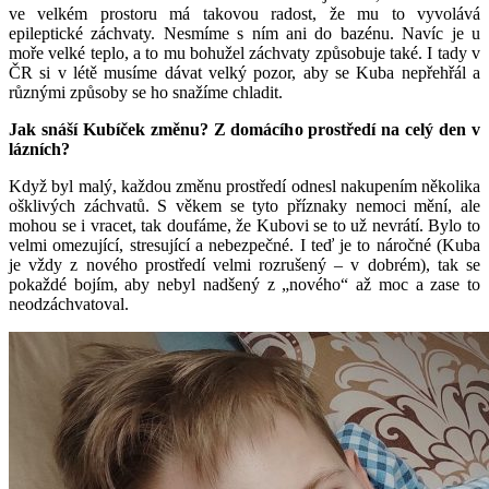
ve velkém prostoru má takovou radost, že mu to vyvolává
epileptické záchvaty. Nesmíme s ním ani do bazénu. Navíc je u
moře velké teplo, a to mu bohužel záchvaty způsobuje také. I tady v
ČR si v létě musíme dávat velký pozor, aby se Kuba nepřehřál a
různými způsoby se ho snažíme chladit.
Jak snáší Kubíček změnu? Z domácího prostředí na celý den v
lázních?
Když byl malý, každou změnu prostředí odnesl nakupením několika
ošklivých záchvatů. S věkem se tyto příznaky nemoci mění, ale
mohou se i vracet, tak doufáme, že Kubovi se to už nevrátí. Bylo to
velmi omezující, stresující a nebezpečné. I teď je to náročné (Kuba
je vždy z nového prostředí velmi rozrušený – v dobrém), tak se
pokaždé bojím, aby nebyl nadšený z „nového“ až moc a zase to
neodzáchvatoval.