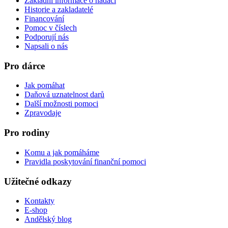
Základní informace o nadaci
Historie a zakladatelé
Financování
Pomoc v číslech
Podporují nás
Napsali o nás
Pro dárce
Jak pomáhat
Daňová uznatelnost darů
Další možnosti pomoci
Zpravodaje
Pro rodiny
Komu a jak pomáháme
Pravidla poskytování finanční pomoci
Užitečné odkazy
Kontakty
E-shop
Andělský blog