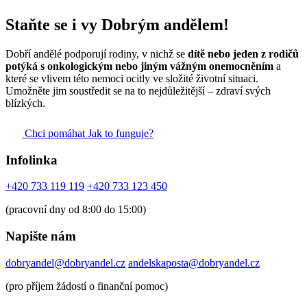
Staňte se i vy Dobrým andělem!
Dobří andělé podporují rodiny, v nichž se
dítě nebo jeden z rodičů
potýká s onkologickým nebo jiným vážným onemocněním
a
které se vlivem této nemoci ocitly ve složité životní situaci.
Umožněte jim soustředit se na to nejdůležitější – zdraví svých
blízkých.
Chci pomáhat
Jak to funguje?
Infolinka
+420 733 119 119
+420 733 123 450
(pracovní dny od 8:00 do 15:00)
Napište nám
dobryandel@dobryandel.cz
andelskaposta@dobryandel.cz
(pro příjem žádostí o finanční pomoc)