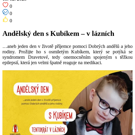
0
0
0
Andělský den s Kubíkem – v lázních
…aneb jeden den v životě příjemce pomoci Dobrých andělů a jeho
rodiny. Prožijte ho s osmiletým Kubíkem, který se potýká se
syndromem Dravetové, tedy onemocněním spojeným s těžkou
epilepsií, která jen velmi špatně reaguje na medikaci.