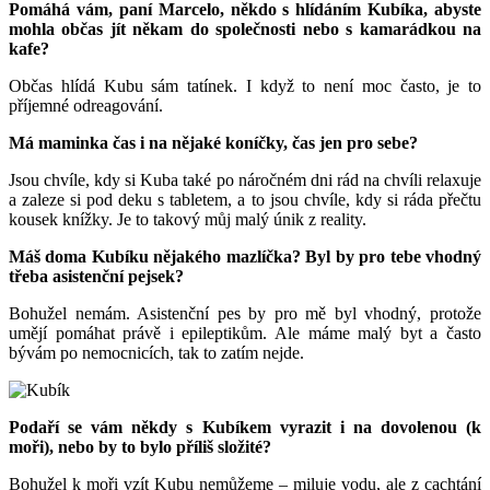
Pomáhá vám, paní Marcelo, někdo s hlídáním Kubíka, abyste
mohla občas jít někam do společnosti nebo s kamarádkou na
kafe?
Občas hlídá Kubu sám tatínek. I když to není moc často, je to
příjemné odreagování.
Má maminka čas i na nějaké koníčky, čas jen pro sebe?
Jsou chvíle, kdy si Kuba také po náročném dni rád na chvíli relaxuje
a zaleze si pod deku s tabletem, a to jsou chvíle, kdy si ráda přečtu
kousek knížky. Je to takový můj malý únik z reality.
Máš doma Kubíku nějakého mazlíčka? Byl by pro tebe vhodný
třeba asistenční pejsek?
Bohužel nemám. Asistenční pes by pro mě byl vhodný, protože
umějí pomáhat právě i epileptikům. Ale máme malý byt a často
bývám po nemocnicích, tak to zatím nejde.
Podaří se vám někdy s Kubíkem vyrazit i na dovolenou (k
moři), nebo by to bylo příliš složité?
Bohužel k moři vzít Kubu nemůžeme – miluje vodu, ale z cachtání