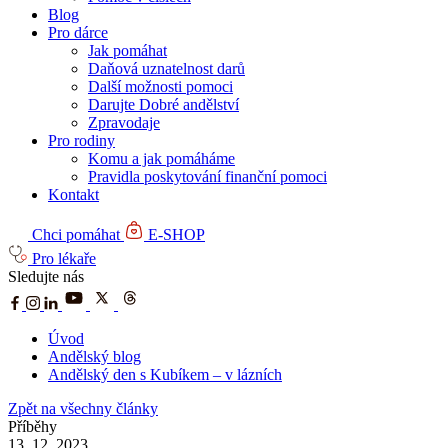
Blog
Pro dárce
Jak pomáhat
Daňová uznatelnost darů
Další možnosti pomoci
Darujte Dobré andělství
Zpravodaje
Pro rodiny
Komu a jak pomáháme
Pravidla poskytování finanční pomoci
Kontakt
Chci pomáhat
E-SHOP
Pro lékaře
Sledujte nás
Úvod
Andělský blog
Andělský den s Kubíkem – v lázních
Zpět na všechny články
Příběhy
13. 12. 2023