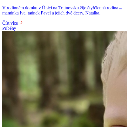
V rodinném domku v Úpici na Trutnovsku žije čtyřčlenná rodina –
maminka Iva, tatínek Pavel a jejich dvě dcery, Natálka...
Číst více
Příběhy