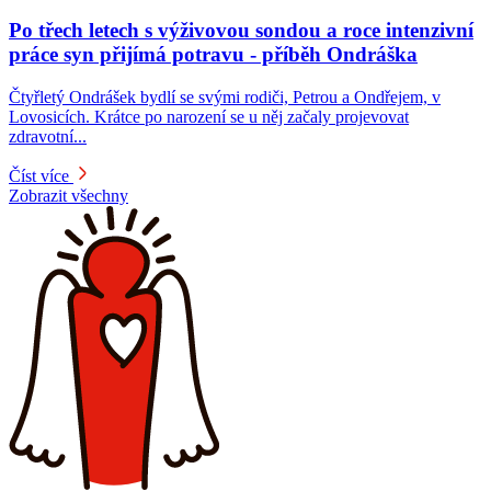
Po třech letech s výživovou sondou a roce intenzivní
práce syn přijímá potravu -⁠⁠⁠⁠⁠⁠ příběh Ondráška
Čtyřletý Ondrášek bydlí se svými rodiči, Petrou a Ondřejem, v
Lovosicích. Krátce po narození se u něj začaly projevovat
zdravotní...
Číst více
Zobrazit všechny