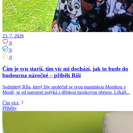
23. 7. 2026
0
0
0
Čím je syn starší, tím víc mi dochází, jak to bude do
budoucna náročné – příběh Ríši
Sedmiletý Ríša, který žije společně se svou maminkou Monikou v
Mostě, se od narození potýká s dětskou mozkovou obrnou. Lékaři...
Číst více
Příběhy