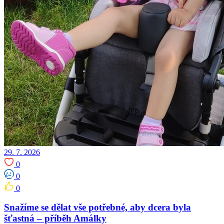
29. 7. 2026
0
0
0
Snažíme se dělat vše potřebné, aby dcera byla
šťastná – příběh Amálky