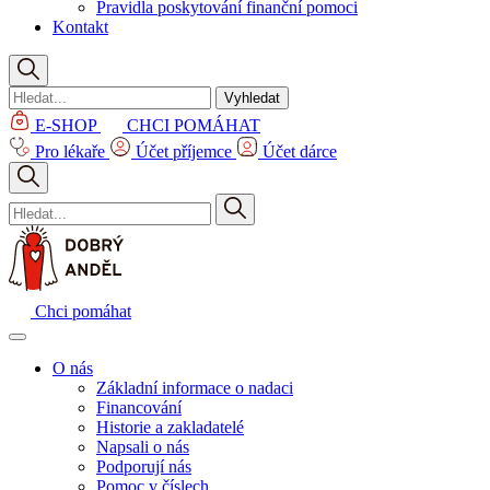
Pravidla poskytování finanční pomoci
Kontakt
Vyhledat
E-SHOP
CHCI POMÁHAT
Pro lékaře
Účet příjemce
Účet dárce
Chci pomáhat
O nás
Základní informace o nadaci
Financování
Historie a zakladatelé
Napsali o nás
Podporují nás
Pomoc v číslech