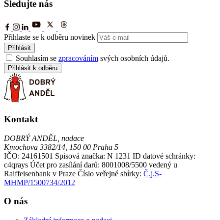
Sledujte nás
Přihlaste se k odběru novinek
Přihlásit
Souhlasím se
zpracováním
svých osobních údajů.
Přihlásit k odběru
Kontakt
DOBRÝ ANDĚL, nadace
Kmochova 3382/14, 150 00 Praha 5
IČO: 24161501
Spisová značka: N 1231
ID datové schránky:
c4qrays
Účet pro zasílání darů: 8001008/5500 vedený u
Raiffeisenbank v Praze
Číslo veřejné sbírky:
Č.j.S-
MHMP/1500734/2012
O nás