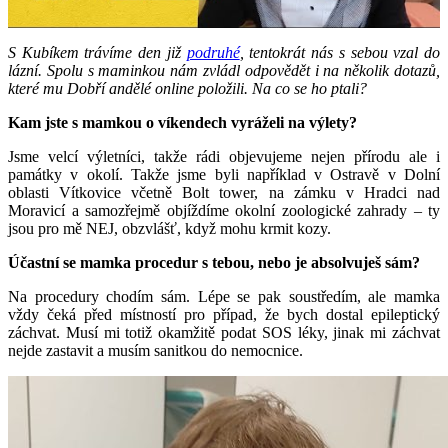
S Kubíkem trávíme den již
podruhé
, tentokrát nás s sebou vzal do
lázní. Spolu s maminkou nám zvládl odpovědět i na několik dotazů,
které mu Dobří andělé online položili. Na co se ho ptali?
Kam jste s mamkou o víkendech vyráželi na výlety?
Jsme velcí výletníci, takže rádi objevujeme nejen přírodu ale i
památky v okolí. Takže jsme byli například v Ostravě v Dolní
oblasti Vítkovice včetně Bolt tower, na zámku v Hradci nad
Moravicí a samozřejmě objíždíme okolní zoologické zahrady – ty
jsou pro mě NEJ, obzvlášť, když mohu krmit kozy.
Účastní se mamka procedur s tebou, nebo je absolvuješ sám?
Na procedury chodím sám. Lépe se pak soustředím, ale mamka
vždy čeká před místností pro případ, že bych dostal epileptický
záchvat. Musí mi totiž okamžitě podat SOS léky, jinak mi záchvat
nejde zastavit a musím sanitkou do nemocnice.