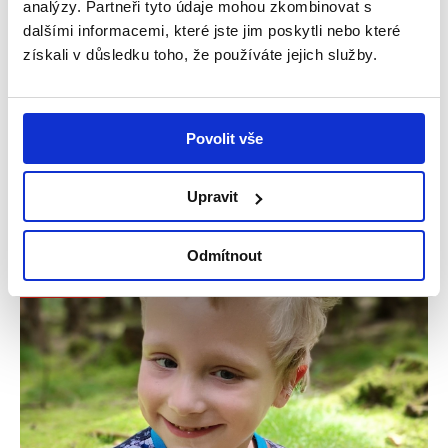
analýzy. Partneři tyto údaje mohou zkombinovat s
Snažíme se dělat vše potřebné, aby dcera
dalšími informacemi, které jste jim poskytli nebo které
byla šťastná – příběh Amálky
získali v důsledku toho, že používáte jejich služby.
V rodinném domku v Úpici na Trutnovsku žije
čtyřčlenná rodina – maminka Iva, tatínek Pavel a
jejich dvě dcery, Natálka...
Povolit vše
Číst více
Upravit
Odmítnout
Příběhy