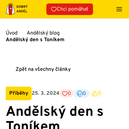
Přeskočit
Chci pomáhat
na
obsah
Úvod
Andělský blog
Andělský den s Toníkem
Zpět na všechny články
Příběhy
25. 3. 2024
0
0
0
Andělský den s
Toníkem