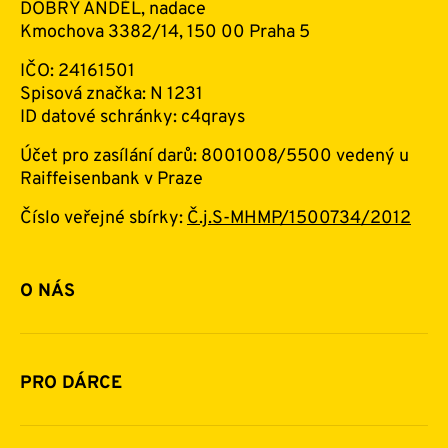
DOBRÝ ANDĚL, nadace
Kmochova 3382/14, 150 00 Praha 5
IČO: 24161501
Spisová značka: N 1231
ID datové schránky: c4qrays
Účet pro zasílání darů: 8001008/5500 vedený u
Raiffeisenbank v Praze
Číslo veřejné sbírky:
Č.j.S-MHMP/1500734/2012
O NÁS
Základní informace o nadaci
Historie a zakladatelé
PRO DÁRCE
Financování
Jak pomáhat