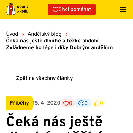
Přeskočit
Chci pomáhat
na
obsah
Úvod
Andělský blog
Čeká nás ještě dlouhé a těžké období.
Zvládneme ho lépe i díky Dobrým andělům
Zpět na všechny články
Příběhy
15. 4. 2020
0
0
0
Čeká nás ještě