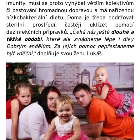
imunity, musí se proto vyhýbat větším kolektivům
či cestování hromadnou dopravou a má nařízenou
nízkobakteriální dietu. Doma je třeba dodržovat
sterilní prostředí, častěji uklízet pomocí
dezinfekčních přípravků. „
Čeká nás ještě
dlouhé a
těžké období
, které ale zvládneme lépe i díky
Dobrým andělům. Za jejich pomoc nepřestaneme
být vděčni
,“ doplňuje svou ženu Lukáš.