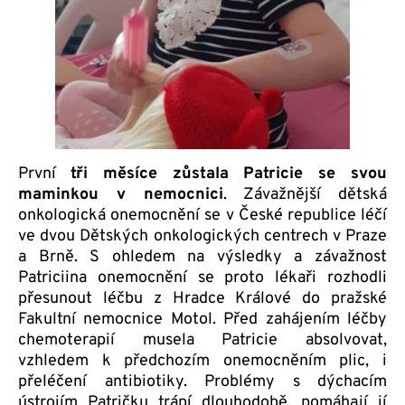
První
tři měsíce zůstala Patricie se svou
maminkou v nemocnici
. Závažnější dětská
onkologická onemocnění se v České republice léčí
ve dvou Dětských onkologických centrech v Praze
a Brně. S ohledem na výsledky a závažnost
Patriciina onemocnění se proto lékaři rozhodli
přesunout léčbu z Hradce Králové do pražské
Fakultní nemocnice Motol. Před zahájením léčby
chemoterapií musela Patricie absolvovat,
vzhledem k předchozím onemocněním plic, i
přeléčení antibiotiky. Problémy s dýchacím
ústrojím Patričku trápí dlouhodobě, pomáhají jí