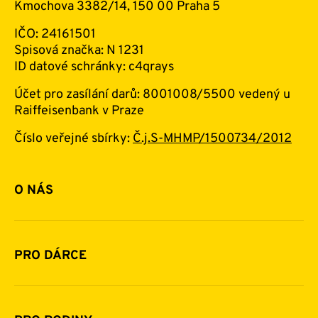
Kmochova 3382/14, 150 00 Praha 5
IČO: 24161501
Spisová značka: N 1231
ID datové schránky: c4qrays
Účet pro zasílání darů: 8001008/5500 vedený u
Raiffeisenbank v Praze
Číslo veřejné sbírky:
Č.j.S-MHMP/1500734/2012
O NÁS
Základní informace o nadaci
Historie a zakladatelé
PRO DÁRCE
Financování
Jak pomáhat
Pomoc v číslech