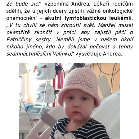
že bude zle
,“ vzpomíná Andrea. Lékaři rodičům
sdělili, že u jejich dcery zjistili vážné onkologické
onemocnění –
akutní lymfoblastickou leukémii
.
„
V tu chvíli se nám zhroutil svět. Manžel musel
okamžitě skončit v práci, aby zajistil péči o
Patriččiny sestry
.
Neměli jsme v našem okolí
nikoho jiného, kdo by dokázal pečovat o tehdy
sedmnáctiměsíční Valinku
,“ vysvětluje Andrea.