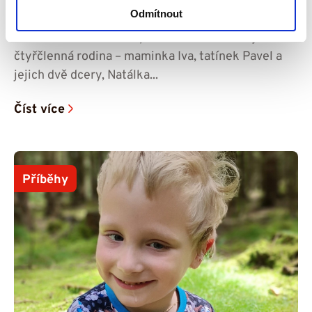
byla šťastná – příběh Amálky
Odmítnout
V rodinném domku v Úpici na Trutnovsku žije
čtyřčlenná rodina – maminka Iva, tatínek Pavel a
jejich dvě dcery, Natálka...
Číst více
Příběhy