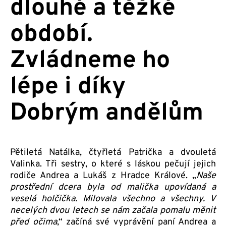
dlouhé a těžké
období.
Zvládneme ho
lépe i díky
Dobrým andělům
Pětiletá Natálka, čtyřletá Patrička a dvouletá
Valinka. Tři sestry, o které s láskou pečují jejich
rodiče Andrea a Lukáš z Hradce Králové. „
Naše
prostřední dcera byla od malička upovídaná a
veselá holčička. Milovala všechno a všechny. V
necelých dvou letech se nám začala pomalu měnit
před očima
,“ začíná své vyprávění paní Andrea a