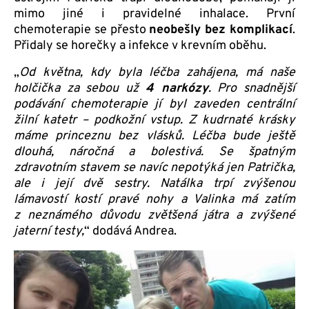
mimo jiné i pravidelné inhalace. První
chemoterapie se přesto
neobešly bez komplikací
.
Přidaly se horečky a infekce v krevním oběhu.
„
Od května, kdy byla léčba zahájena, má naše
holčička za sebou už
4 narkózy
. Pro snadnější
podávání chemoterapie jí byl zaveden centrální
žilní katetr – podkožní vstup. Z kudrnaté krásky
máme princeznu bez vlásků. Léčba bude ještě
dlouhá, náročná a
bolestivá. Se špatným
zdravotním stavem se navíc nepotýká jen Patrička,
ale i její dvě sestry. Natálka trpí zvýšenou
lámavostí kostí pravé nohy a Valinka má zatím
z neznámého důvodu zvětšená játra a zvýšené
jaterní testy,
“ dodává Andrea.