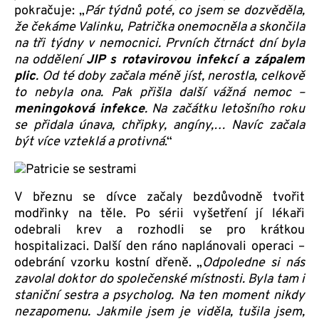
pokračuje: „
Pár týdnů poté, co jsem se dozvěděla,
že čekáme Valinku, Patrička onemocněla a skončila
na tři týdny v nemocnici. Prvních čtrnáct dní byla
na oddělení
JIP s rotavirovou infekcí a zápalem
plic
. Od té doby začala méně jíst, nerostla, celkově
to nebyla ona. Pak přišla další vážná nemoc –
meningoková infekce
. Na začátku letošního roku
se přidala únava, chřipky, angíny,… Navíc začala
být více vzteklá a protivná
.“
V březnu se dívce začaly bezdůvodně tvořit
modřinky na těle. Po sérii vyšetření jí lékaři
odebrali krev a rozhodli se pro krátkou
hospitalizaci. Další den ráno naplánovali operaci –
odebrání vzorku kostní dřeně. „
Odpoledne si nás
zavolal doktor do společenské místnosti. Byla tam i
staniční sestra a psycholog. Na ten moment nikdy
nezapomenu. Jakmile jsem je viděla, tušila jsem,