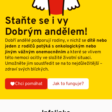
Staňte se i vy
Dobrým andělem!
Dobří andělé podporují rodiny, v nichž se
dítě nebo
jeden z rodičů potýká s onkologickým nebo
jiným vážným onemocněním
a které se vlivem
této nemoci ocitly ve složité životní situaci.
Umožněte jim soustředit se na to nejdůležitější –
zdraví svých blízkých.
Chci pomáhat
Jak to funguje?