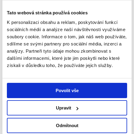
Tato webová stránka používá cookies
K personalizaci obsahu a reklam, poskytování funkcí
sociálních médií a analýze naší návštěvnosti využíváme
soubory cookie. Informace o tom, jak náš web používáte,
sdílíme se svými partnery pro sociální média, inzerci a
analýzy. Partneři tyto údaje mohou zkombinovat s
dalšími informacemi, které jste jim poskytli nebo které
získali v důsledku toho, že používáte jejich služby.
29. 7. 2026
Povolit vše
Snažíme se dělat vše potřebné, aby dcera
Upravit
byla šťastná – příběh Amálky
V rodinném domku v Úpici na Trutnovsku žije
Odmítnout
čtyřčlenná rodina – maminka Iva, tatínek Pavel a