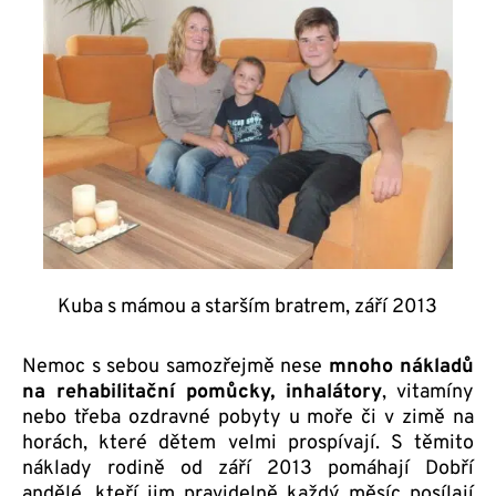
Kuba s mámou a starším bratrem, září 2013
Nemoc s sebou samozřejmě nese
mnoho nákladů
na rehabilitační pomůcky, inhalátory
, vitamíny
nebo třeba ozdravné pobyty u moře či v zimě na
horách, které dětem velmi prospívají. S těmito
náklady rodině od září 2013 pomáhají Dobří
andělé, kteří jim pravidelně každý měsíc posílají