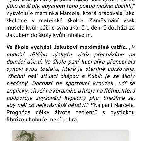
jídlo do školy, abychom toho pokud možno docílili,“
vysvětluje maminka Marcela, která pracovala jako
školnice v mateřské školce. Zaměstnání však
musela kvůli péči o syna ukončit, denně dochází za
Jakubem do školy kvůli inhalacím.
Ve škole vychází Jakubovi maximálně vstříc.
„V
období většího výskytu viróz přecházíme na
domácí učení. Ve škole paní kuchařka přenechala
synovi svou toaletu, která je sterilně udržována.
Všichni naši situaci chápou a Kubík je ze školy
nadšený. Dochází na sportovní kroužek, učí se
anglicky, chodí na keramiku a hraje na flétnu, která
podporuje zvyšování kapacity plic. Snažíme se,
aby měl co nejkrásnější dětství,“
říká paní Marcela.
Prognóza délky života pacientů s cystickou
fibrózou bohužel není dobrá.