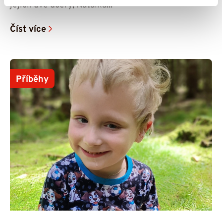
jejich dvě dcery, Natálka...
Číst více
Příběhy