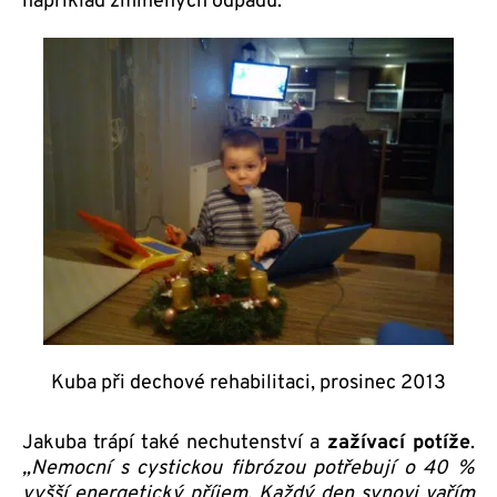
například zmíněných odpadů.
Kuba při dechové rehabilitaci, prosinec 2013
Jakuba trápí také nechutenství a
zažívací potíže
.
„Nemocní s cystickou fibrózou potřebují o 40 %
vyšší energetický příjem. Každý den synovi vařím