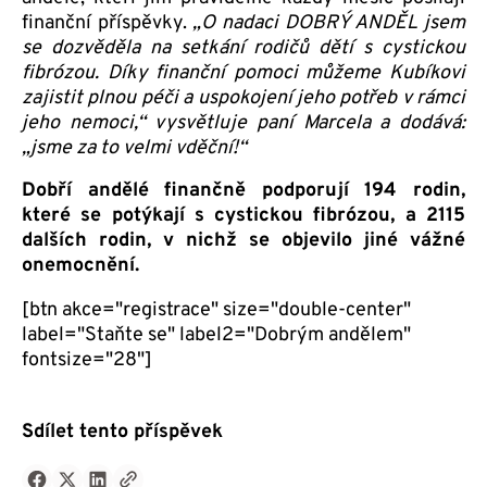
finanční příspěvky.
„O nadaci DOBRÝ ANDĚL jsem
se dozvěděla na setkání rodičů dětí s cystickou
fibrózou. Díky finanční pomoci můžeme Kubíkovi
zajistit plnou péči a uspokojení jeho potřeb v rámci
jeho nemoci,“ vysvětluje paní Marcela a dodává:
„jsme za to velmi vděční!“
Dobří andělé finančně podporují 194 rodin,
které se potýkají s cystickou fibrózou, a 2115
dalších rodin, v nichž se objevilo jiné vážné
onemocnění.
[btn akce="registrace" size="double-center" 
label="Staňte se" label2="Dobrým andělem" 
fontsize="28"]

Sdílet tento příspěvek