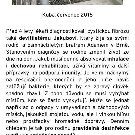
Kuba, červenec 2016
Před 4 lety lékaři diagnostikovali cystickou fibrózu
také
devítiletému Jakubovi
, který žije se svými
rodiči a osmnáctiletým bratrem Adamem v Brně.
Stanovením diagnózy se rodině změnil život ze
dne na den. Jakub musí denně absolvovat
inhalace
i dechovou rehabilitaci
, užívá vitamíny a další
přípravky na podporu imunity. Je velmi náchylný
na respirační onemocnění a jeho plíce navíc
zatěžují bakterie, kterých by se zdravý člověk
snadno zbavil. Z toho důvodu se musí vyhýbat
místům, kde se často vyskytují. Může se jednat
například o odpady v umyvadlech a záchodových
mísách, jakoukoli stojatou vodu, ale i vlhkou hlínu
nebo prostředky hromadné dopravy. Denním
chlebem je tak pro rodinu
pravidelná desinfekce