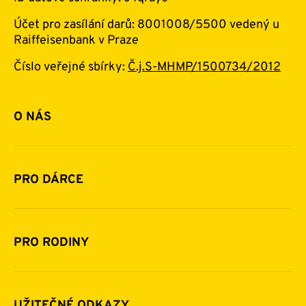
Účet pro zasílání darů: 8001008/5500 vedený u
Raiffeisenbank v Praze
Číslo veřejné sbírky:
Č.j.S-MHMP/1500734/2012
O NÁS
Základní informace o nadaci
Historie a zakladatelé
PRO DÁRCE
Financování
Jak pomáhat
Pomoc v číslech
Daňová uznatelnost darů
PRO RODINY
Podporují nás
Další možnosti pomoci
Komu a jak pomáháme
Napsali o nás
Zpravodaje
Pravidla poskytování finanční pomoci
UŽITEČNÉ ODKAZY