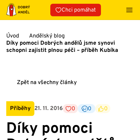
Přeskočit
Chci pomáhat
na
obsah
Úvod
Andělský blog
Díky pomoci Dobrých andělů jsme synovi
schopni zajistit plnou péči – příběh Kubíka
Zpět na všechny články
Příběhy
21. 11. 2016
0
0
0
Díky pomoci