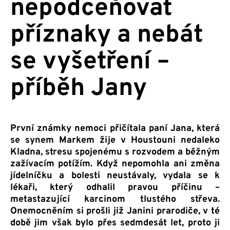
nepodceňovat
příznaky a nebát
se vyšetření –
příběh Jany
První známky nemoci přičítala paní Jana, která
se synem Markem žije v Houstouni nedaleko
Kladna, stresu spojenému s rozvodem a běžným
zažívacím potížím. Když nepomohla ani změna
jídelníčku a bolesti neustávaly, vydala se k
lékaři, který odhalil pravou příčinu –
metastazující karcinom tlustého střeva.
Onemocněním si prošli již Janini prarodiče, v té
době jim však bylo přes sedmdesát let, proto ji