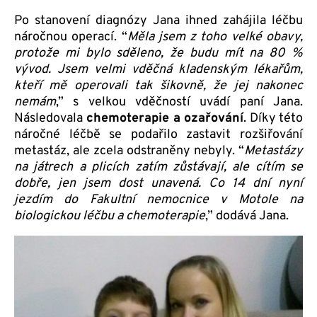
Po stanovení diagnózy Jana ihned zahájila léčbu
náročnou operací. “
Měla jsem z toho velké obavy,
protože mi bylo sděleno, že budu mít na 80 %
vývod. Jsem velmi vděčná kladenským lékařům,
kteří mě operovali tak šikovně, že jej nakonec
nemám
,” s velkou vděčností uvádí paní Jana.
Následovala
chemoterapie a ozařování
. Díky této
náročné léčbě se podařilo zastavit rozšiřování
metastáz, ale zcela odstraněny nebyly. “
Metastázy
na játrech a plicích zatím zůstávají, ale cítím se
dobře, jen jsem dost unavená. Co 14 dní nyní
jezdím do Fakultní nemocnice v Motole na
biologickou léčbu a chemoterapie
,” dodává Jana.