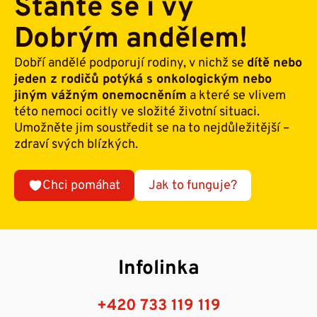
Staňte se i vy
Dobrým andělem!
Dobří andělé podporují rodiny, v nichž se
dítě nebo
jeden z rodičů potýká s onkologickým nebo
jiným vážným onemocněním
a které se vlivem
této nemoci ocitly ve složité životní situaci.
Umožněte jim soustředit se na to nejdůležitější –
zdraví svých blízkých.
Chci pomáhat
Jak to funguje?
Infolinka
+420 733 119 119