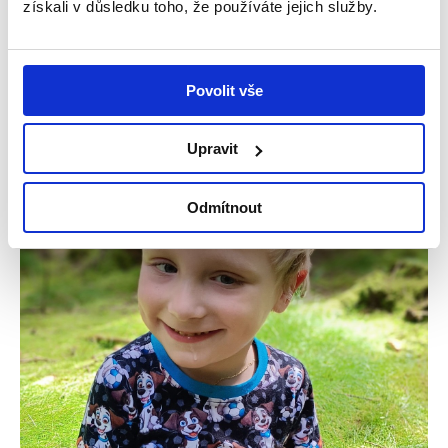
čtyřčlenná rodina – maminka Iva, tatínek Pavel a
získali v důsledku toho, že používáte jejich služby.
jejich dvě dcery, Natálka...
Číst více
Povolit vše
Upravit
Příběhy
Odmítnout