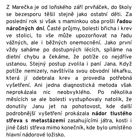
Z Marečka je od loňského září prvňáček, do školy
se bezesporu těšil stejně jako ostatní děti. Za
poslední rok si však s maminkou oba prošli
řadou
náročných dní
. Časté průjmy, bolesti břicha i krev
ve stolici, to vše může upozorňovat na řadu
vážných, ale i běžných onemocnění. Jako první
vždy saháme po dostupných lécích, spíláme na
dietní chybu a čekáme, že potíže co nejdříve
ustanou. Stejný postup zvolila i paní Jana. Když
potíže nemizely, navštívila svou obvodní lékařku,
která jí odebrala krev a provedla potřebná
vyšetření. Ani jedna diagnostická metoda však
neprokázala nic neobvyklého. Po několika
měsících se ale bolesti vystupňovaly natolik, že
donutily Janu jet na pohotovost, kde další
podrobnější vyšetření prokázala
nádor tlustého
střeva s metastázemi
zasahujícími játra, kosti i
jiné části střeva mimo konečník, kde bylo umístěno
hlavní nádorové ložisko.