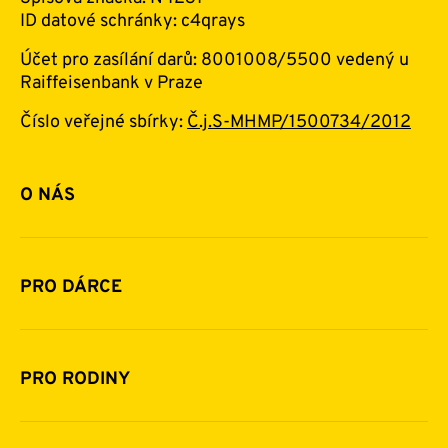
ID datové schránky: c4qrays
Účet pro zasílání darů: 8001008/5500 vedený u
Raiffeisenbank v Praze
Číslo veřejné sbírky:
Č.j.S-MHMP/1500734/2012
O NÁS
Základní informace o nadaci
Historie a zakladatelé
PRO DÁRCE
Financování
Jak pomáhat
Pomoc v číslech
Daňová uznatelnost darů
PRO RODINY
Podporují nás
Další možnosti pomoci
Komu a jak pomáháme