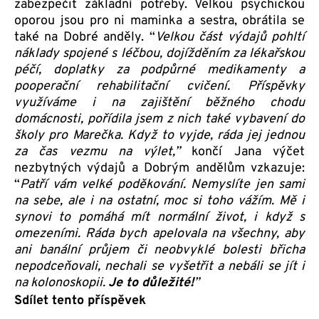
zabezpečit základní potřeby. Velkou psychickou
oporou jsou pro ni maminka a sestra, obrátila se
také na Dobré anděly. “
Velkou část výdajů pohltí
náklady spojené s léčbou, dojížděním za lékařskou
péčí, doplatky za podpůrné medikamenty a
pooperační rehabilitační cvičení. Příspěvky
využíváme i na zajištění běžného chodu
domácnosti, pořídila jsem z nich také vybavení do
školy pro Marečka. Když to vyjde, ráda jej jednou
za čas vezmu na výlet,”
končí Jana výčet
nezbytných výdajů a Dobrým andělům vzkazuje:
“
Patří vám velké poděkování. Nemyslíte jen sami
na sebe, ale i na ostatní, moc si toho vážím. Mě i
synovi to pomáhá mít normální život, i když s
omezeními. Ráda bych apelovala na všechny, aby
ani banální průjem či neobvyklé bolesti břicha
nepodceňovali, nechali se vyšetřit a nebáli se jít i
na kolonoskopii.
Je to důležité!
”
Sdílet tento příspěvek