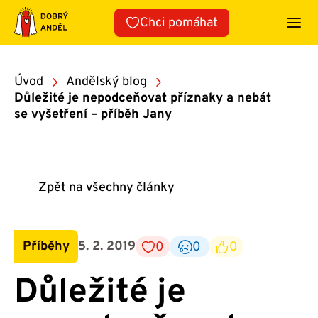
Přeskočit
Chci pomáhat
na
obsah
Úvod
Andělský blog
Důležité je nepodceňovat příznaky a nebát
se vyšetření – příběh Jany
Zpět na všechny články
Příběhy
5. 2. 2019
0
0
0
Důležité je