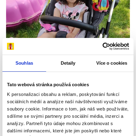
Souhlas
Detaily
Více o cookies
Tato webová stránka používá cookies
K personalizaci obsahu a reklam, poskytování funkcí
29. 7. 2026
sociálních médií a analýze naší návštěvnosti využíváme
soubory cookie. Informace o tom, jak náš web používáte,
Snažíme se dělat vše potřebné, aby dcera
sdílíme se svými partnery pro sociální média, inzerci a
byla šťastná – příběh Amálky
analýzy. Partneři tyto údaje mohou zkombinovat s
V rodinném domku v Úpici na Trutnovsku žije
dalšími informacemi, které jste jim poskytli nebo které