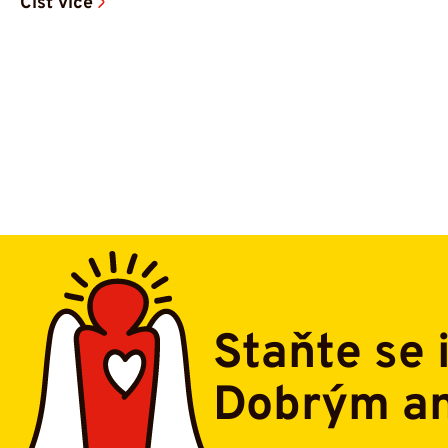
Číst více
Staňte se 
Dobrým a