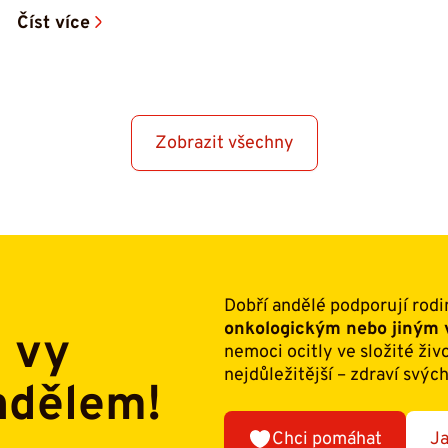
Číst více
Zobrazit všechny
Dobří andělé podporují rodi
onkologickým nebo jiný
i vy
nemoci ocitly ve složité živ
nejdůležitější – zdraví svých
ndělem!
Chci pomáhat
Ja