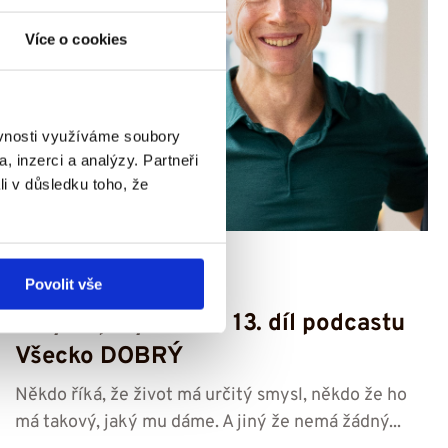
Více o cookies
ěvnosti využíváme soubory
, inzerci a analýzy. Partneři
li v důsledku toho, že
3. 6. 2026
Povolit vše
Smysluplný život – 13. díl podcastu
Všecko DOBRÝ
Někdo říká, že život má určitý smysl, někdo že ho
má takový, jaký mu dáme. A jiný že nemá žádný...