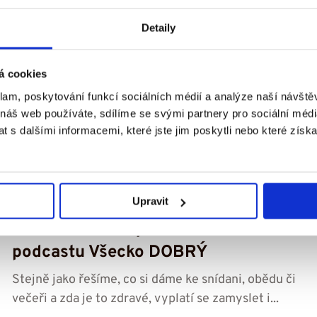
Detaily
á cookies
klam, poskytování funkcí sociálních médií a analýze naší návšt
 náš web používáte, sdílíme se svými partnery pro sociální média
 s dalšími informacemi, které jste jim poskytli nebo které získa
1. 7. 2026
Upravit
Živíme dobře mysl? – 14. díl
podcastu Všecko DOBRÝ
Stejně jako řešíme, co si dáme ke snídani, obědu či
večeři a zda je to zdravé, vyplatí se zamyslet i...