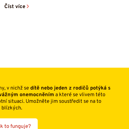
Číst více
ny, v nichž se
dítě nebo jeden z rodičů potýká s
m vážným onemocněním
a které se vlivem této
otní situaci. Umožněte jim soustředit se na to
 blízkých.
k to funguje?