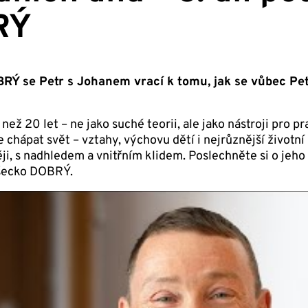
RÝ
Ý se Petr s Johanem vrací k tomu, jak se vůbec Petr k
c než 20 let – ne jako suché teorii, ale jako nástroji pro p
hápat svět – vztahy, výchovu dětí i nejrůznější životní z
, s nadhledem a vnitřním klidem. Poslechněte si o jeho ce
 Všecko DOBRÝ.