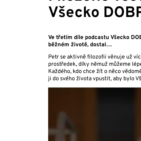
Všecko DOB
Ve třetím díle podcastu Všecko DOBR
běžném životě, dostal…
Petr se aktivně filozofii věnuje už ví
prostředek, díky němuž můžeme lépe c
Každého, kdo chce žít o něco vědoměji
ji do svého života vpustit, aby bylo