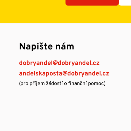
Napište nám
dobryandel@dobryandel.cz
andelskaposta@dobryandel.cz
(pro příjem žádostí o finanční pomoc)