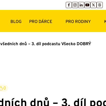
BLOG
PRO DÁRCE
PRO RODINY
e všedních dnů – 3. díl podcastu Všecko DOBRÝ
0
dních dnů – 3. díl p