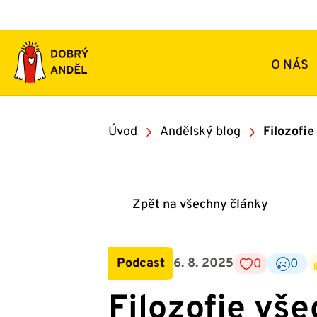
Přeskočit
na
obsah
O NÁS
Úvod
Andělský blog
Filozofi
Zpět na všechny články
Podcast
6. 8. 2025
0
0
Filozofie vše