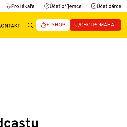
Pro lékaře
Účet příjemce
Účet dárce
E-SHOP
CHCI POMÁHAT
KONTAKT
odcastu