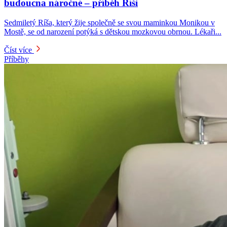
budoucna náročné – příběh Ríši
Sedmiletý Ríša, který žije společně se svou maminkou Monikou v
Mostě, se od narození potýká s dětskou mozkovou obrnou. Lékaři...
Číst více
Příběhy