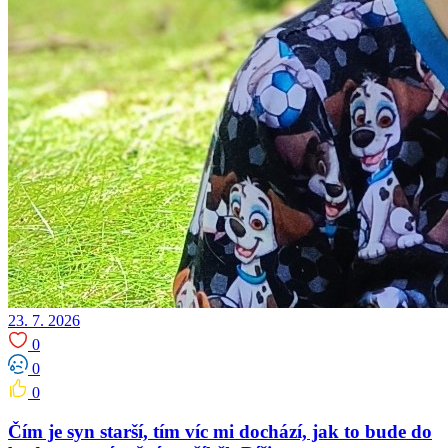
23. 7. 2026
0
0
0
Čím je syn starší, tím víc mi dochází, jak to bude do