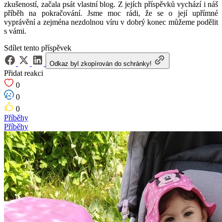
zkušeností, začala psát vlastní blog. Z jejích příspěvků vychází i náš
příběh na pokračování. Jsme moc rádi, že se o její upřímné
vyprávění a zejména nezdolnou víru v dobrý konec můžeme podělit
s vámi.
Sdílet tento příspěvek
Odkaz byl zkopírován do schránky!
Přidat reakci
0
0
0
Příběhy
Příběhy