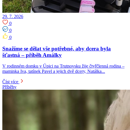
29. 7. 2026
0
0
0
Snažíme se dělat vše potřebné, aby dcera byla
šťastná – příběh Amálky
V rodinném domku v Úpici na Trutnovsku žije čtyřčlenná rodina –
maminka Iva, tatínek Pavel a jejich dvě dcery, Natálka...
Číst více
Příběhy