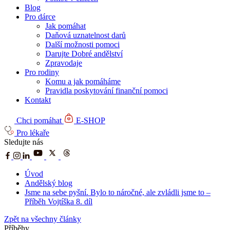
Blog
Pro dárce
Jak pomáhat
Daňová uznatelnost darů
Další možnosti pomoci
Darujte Dobré andělství
Zpravodaje
Pro rodiny
Komu a jak pomáháme
Pravidla poskytování finanční pomoci
Kontakt
Chci pomáhat
E-SHOP
Pro lékaře
Sledujte nás
Úvod
Andělský blog
Jsme na sebe pyšní. Bylo to náročné, ale zvládli jsme to –
Příběh Vojtíška 8. díl
Zpět na všechny články
Příběhy