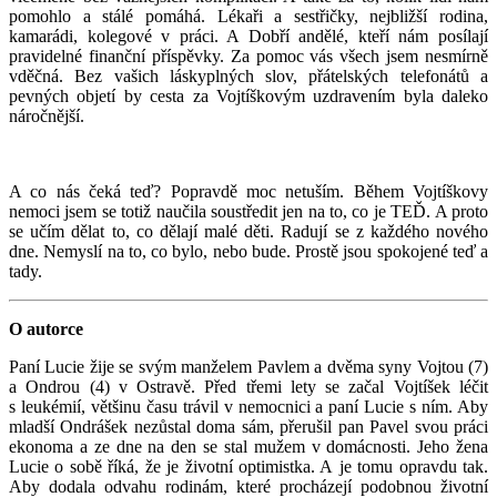
pomohlo a stálé pomáhá. Lékaři a sestřičky, nejbližší rodina,
kamarádi, kolegové v práci. A Dobří andělé, kteří nám posílají
pravidelné finanční příspěvky. Za pomoc vás všech jsem nesmírně
vděčná. Bez vašich láskyplných slov, přátelských telefonátů a
pevných objetí by cesta za Vojtíškovým uzdravením byla daleko
náročnější.
A co nás čeká teď? Popravdě moc netuším.
B
ěhem Vojtíškovy
nemoci jsem se totiž naučila soustředit jen na to, co je TEĎ. A proto
se učím dělat to, co dělají malé děti. Radují se z každého nového
dne. Nemyslí na to, co bylo, nebo bude. Prostě jsou spokojené teď a
tady.
O autorce
Paní Lucie žije se svým manželem Pavlem a dvěma syny Vojtou (7)
a Ondrou (4) v Ostravě. Před třemi lety se začal Vojtíšek léčit
s leukémií, většinu času trávil v nemocnici a paní Lucie s ním. Aby
mladší Ondrášek nezůstal doma sám, přerušil pan Pavel svou práci
ekonoma a ze dne na den se stal mužem v domácnosti. Jeho žena
Lucie o sobě říká, že je životní optimistka. A je tomu opravdu tak.
Aby dodala odvahu rodinám, které procházejí podobnou životní