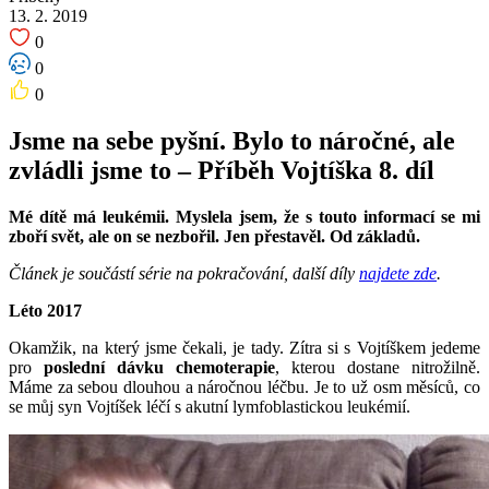
13. 2. 2019
0
0
0
Jsme na sebe pyšní. Bylo to náročné, ale
zvládli jsme to – Příběh Vojtíška 8. díl
Mé dítě má leukémii. Myslela jsem, že s touto informací se mi
zboří svět, ale on se nezbořil. Jen přestavěl. Od základů.
Článek je součástí série na pokračování, další díly
najdete zde
.
Léto 2017
Okamžik, na který jsme čekali, je tady. Zítra si s Vojtíškem jedeme
pro
poslední dávku chemoterapie
, kterou dostane nitrožilně.
Máme za sebou dlouhou a náročnou léčbu.
J
e to už osm měsíců, co
se můj syn Vojtíšek léčí s akutní lymfoblastickou leukémií.