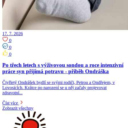
17. 7. 2026
0
0
0
Po třech letech s výživovou sondou a roce intenzivní
práce syn přijímá potravu -⁠⁠⁠⁠⁠⁠ příběh Ondráška
Čtyřletý Ondrášek bydlí se svými rodiči, Petrou a Ondřejem, v
Lovosicích. Krátce po narození se u něj začaly projevovat
zdravotní...
Číst více
Zobrazit všechny