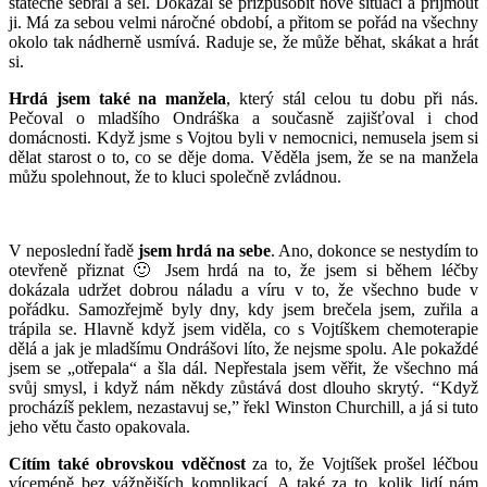
statečně sebral a šel. Dokázal se přizpůsobit nové situaci a přijmout
ji. Má za sebou velmi náročné období, a přitom se pořád na všechny
okolo tak nádherně usmívá. Raduje se, že může běhat, skákat a hrát
si.
Hrdá jsem také na manžela
, který stál celou tu dobu při nás.
Pečoval o mladšího Ondráška a současně zajišťoval i chod
domácnosti. Když jsme s Vojtou byli v nemocnici, nemusela jsem si
dělat starost o to, co se děje doma. Věděla jsem, že se na manžela
můžu spolehnout, že to kluci společně zvládnou.
V neposlední řadě
jsem hrdá na sebe
. Ano, dokonce se nestydím to
otevřeně přiznat 🙂 Jsem hrdá na to, že jsem si během léčby
dokázala udržet dobrou náladu a víru v to, že všechno bude v
pořádku. Samozřejmě byly dny, kdy jsem brečela jsem, zuřila a
trápila se. Hlavně když jsem viděla, co s Vojtíškem chemoterapie
dělá a jak je mladšímu Ondrášovi líto, že nejsme spolu. Ale pokaždé
jsem se „otřepala“ a šla dál. Nepřestala jsem věřit, že všechno má
svůj smysl, i když nám někdy zůstává dost dlouho skrytý.
“
Když
procházíš peklem, nezastavuj se,”
řekl Winston Churchill, a já si tuto
jeho větu často opakovala.
Cítím také obrovskou vděčnost
za to, že Vojtíšek prošel léčbou
víceméně bez vážnějších komplikací. A také za to, kolik lidí nám