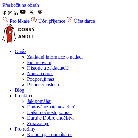
Přeskočit na obsah
Pro lékaře
Účet příjemce
Účet dárce
O nás
Základní informace o nadaci
Financování
Historie a zakladatelé
Napsali o nás
Podporují nás
Pomoc v číslech
Blog
Pro dárce
Jak pomáhat
Daňová uznatelnost darů
Další možnosti pomoci
Darujte Dobré andělství
Zpravodaje
Pro rodiny
Komu a jak pomáháme