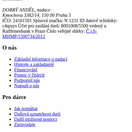
DOBRÝ ANDĚL, nadace
Kmochova 3382/14, 150 00 Praha 5
IČO: 24161501
Spisová značka: N 1231
ID datové schránky:
c4qrays
Účet pro zasílání darů: 8001008/5500 vedený u
Raiffeisenbank v Praze
Číslo veřejné sbírky:
Č.j.S-
MHMP/1500734/2012
O nás
Základní informace o nadaci
Historie a zakladatelé
Financování
Pomoc v číslech
Podporují nás
Napsali o nás
Pro dárce
Jak pomáhat
Daňová uznatelnost darů
Další možnosti pomoci
Zpravodaje