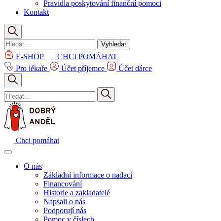
Pravidla poskytování finanční pomoci
Kontakt
Vyhledat
E-SHOP
CHCI POMÁHAT
Pro lékaře
Účet příjemce
Účet dárce
Chci pomáhat
O nás
Základní informace o nadaci
Financování
Historie a zakladatelé
Napsali o nás
Podporují nás
Pomoc v číslech