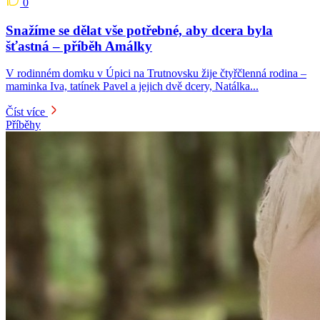
0
Snažíme se dělat vše potřebné, aby dcera byla
šťastná – příběh Amálky
V rodinném domku v Úpici na Trutnovsku žije čtyřčlenná rodina –
maminka Iva, tatínek Pavel a jejich dvě dcery, Natálka...
Číst více
Příběhy