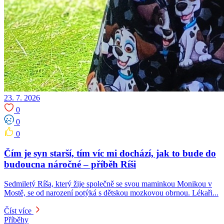
23. 7. 2026
0
0
0
Čím je syn starší, tím víc mi dochází, jak to bude do
budoucna náročné – příběh Ríši
Sedmiletý Ríša, který žije společně se svou maminkou Monikou v
Mostě, se od narození potýká s dětskou mozkovou obrnou. Lékaři...
Číst více
Příběhy