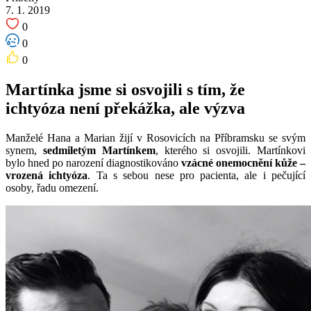
7. 1. 2019
0
0
0
Martínka jsme si osvojili s tím, že
ichtyóza není překážka, ale výzva
Manželé Hana a Marian žijí v Rosovicích na Příbramsku se svým
synem,
sedmiletým Martínkem
, kterého si osvojili. Martínkovi
bylo hned po narození diagnostikováno
vzácné onemocnění kůže –
vrozená ichtyóza
. Ta s sebou nese pro pacienta, ale i pečující
osoby, řadu omezení.