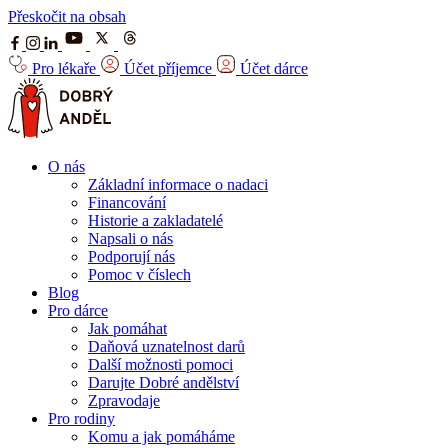
Přeskočit na obsah
Pro lékaře
Účet příjemce
Účet dárce
O nás
Základní informace o nadaci
Financování
Historie a zakladatelé
Napsali o nás
Podporují nás
Pomoc v číslech
Blog
Pro dárce
Jak pomáhat
Daňová uznatelnost darů
Další možnosti pomoci
Darujte Dobré andělství
Zpravodaje
Pro rodiny
Komu a jak pomáháme