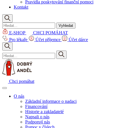
Pravidla poskytování finanční pomoci
Kontakt
Vyhledat
E-SHOP
CHCI POMÁHAT
Pro lékaře
Účet příjemce
Účet dárce
Chci pomáhat
O nás
Základní informace o nadaci
Financování
Historie a zakladatelé
Napsali o nás
Podporují nás
Pomoc v číslech