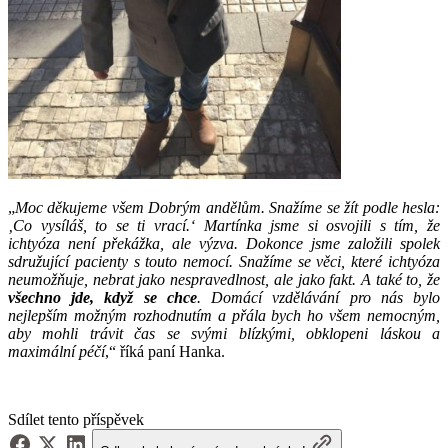
„
Moc děkujeme všem Dobrým andělům. Snažíme se žít podle hesla:
‚Co vysíláš, to se ti vrací.‘ Martínka jsme si osvojili s tím, že
ichtyóza není překážka, ale výzva. Dokonce jsme založili spolek
sdružující pacienty s touto nemocí. Snažíme se věci, které ichtyóza
neumožňuje, nebrat jako nespravedlnost, ale jako fakt. A také to, že
všechno jde, když se chce
. Domácí vzdělávání pro nás bylo
nejlepším možným rozhodnutím a přála bych ho všem nemocným,
aby mohli trávit čas se svými blízkými, obklopeni láskou a
maximální péčí
,“ říká paní Hanka.
Sdílet tento příspěvek