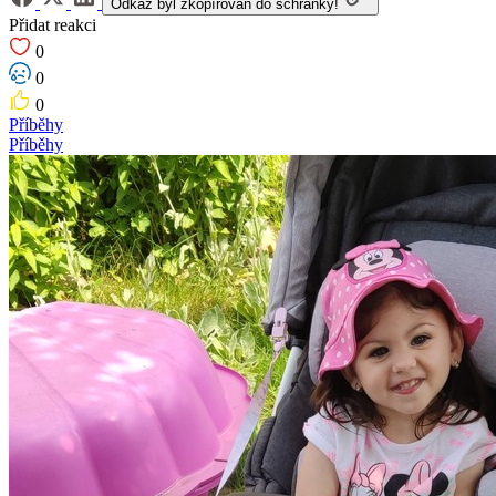
Odkaz byl zkopírován do schránky!
Přidat reakci
0
0
0
Příběhy
Příběhy