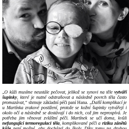
„
O kůži musíme neustále pečovat, jelikož se synovi na těle
vytváří
šupinky
, které je nutné odstraňovat a následně povrch těla často
promazávat,“
shrnuje základní péči paní Hana. „
Další komplikací je
u Martínka zrakové postižení, protože se kožní šupinky vytvářejí i
okolo očí a následně se dostávají i do nich, což jim neprospívá. Je
potřeba jim věnovat zvláštní péči. Martínek se učí doma, kvůli
nefungující termoregulaci těla
, komplikované péči a
riziku zánětů
kůže
není možné, aby docházel do školy. Díky tomu na druhou