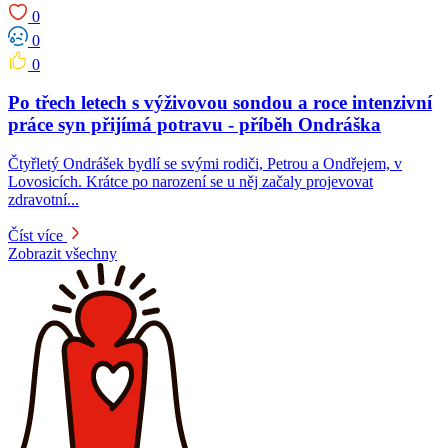
0
0
0
Po třech letech s výživovou sondou a roce intenzivní
práce syn přijímá potravu -⁠⁠⁠⁠⁠⁠ příběh Ondráška
Čtyřletý Ondrášek bydlí se svými rodiči, Petrou a Ondřejem, v
Lovosicích. Krátce po narození se u něj začaly projevovat
zdravotní...
Číst více
Zobrazit všechny