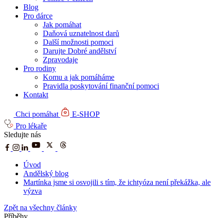
Blog
Pro dárce
Jak pomáhat
Daňová uznatelnost darů
Další možnosti pomoci
Darujte Dobré andělství
Zpravodaje
Pro rodiny
Komu a jak pomáháme
Pravidla poskytování finanční pomoci
Kontakt
Chci pomáhat
E-SHOP
Pro lékaře
Sledujte nás
Úvod
Andělský blog
Martínka jsme si osvojili s tím, že ichtyóza není překážka, ale
výzva
Zpět na všechny články
Příběhy