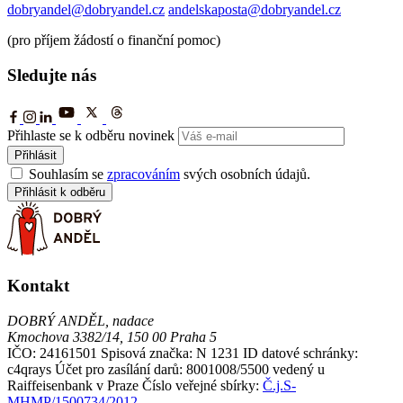
dobryandel@dobryandel.cz
andelskaposta@dobryandel.cz
(pro příjem žádostí o finanční pomoc)
Sledujte nás
Přihlaste se k odběru novinek
Přihlásit
Souhlasím se
zpracováním
svých osobních údajů.
Přihlásit k odběru
Kontakt
DOBRÝ ANDĚL, nadace
Kmochova 3382/14, 150 00 Praha 5
IČO: 24161501
Spisová značka: N 1231
ID datové schránky:
c4qrays
Účet pro zasílání darů: 8001008/5500 vedený u
Raiffeisenbank v Praze
Číslo veřejné sbírky:
Č.j.S-
MHMP/1500734/2012