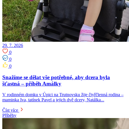
29. 7. 2026
0
0
0
Snažíme se dělat vše potřebné, aby dcera byla
šťastná – příběh Amálky
V rodinném domku v Úpici na Trutnovsku žije čtyřčlenná rodina –
maminka Iva, tatínek Pavel a jejich dvě dcery, Natálka...
Číst více
Příběhy