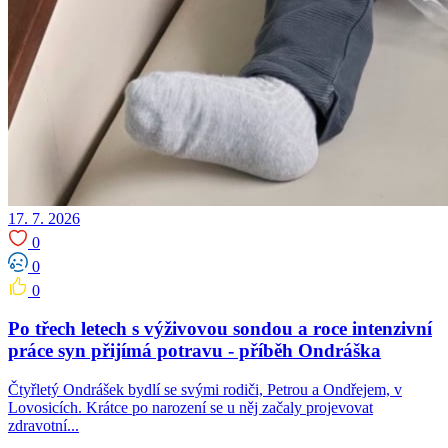
17. 7. 2026
0
0
0
Po třech letech s výživovou sondou a roce intenzivní
práce syn přijímá potravu -⁠⁠⁠⁠⁠⁠ příběh Ondráška
Čtyřletý Ondrášek bydlí se svými rodiči, Petrou a Ondřejem, v
Lovosicích. Krátce po narození se u něj začaly projevovat
zdravotní...