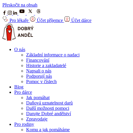
Přeskočit na obsah
Pro lékaře
Účet příjemce
Účet dárce
O nás
Základní informace o nadaci
Financování
Historie a zakladatelé
Napsali o nás
Podporují nás
Pomoc v číslech
Blog
Pro dárce
Jak pomáhat
Daňová uznatelnost darů
Další možnosti pomoci
Darujte Dobré andělství
Zpravodaje
Pro rodiny
Komu a jak pomáháme