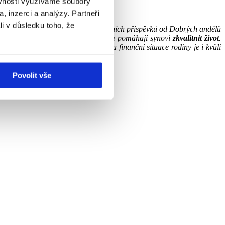
ěvnosti využíváme soubory
, inzerci a analýzy. Partneři
li v důsledku toho, že
sme za ni moc vděční. Z každoměsíčních příspěvků od Dobrých andělů
atky na léky a vitamíny. Zkrátka nám pomáhají synovi
zkvalitnit život
.
 jako řidič kamionové dopravy a finanční situace rodiny je i kvůli
cí úpravy na bezbariérové bydlení.
Povolit vše