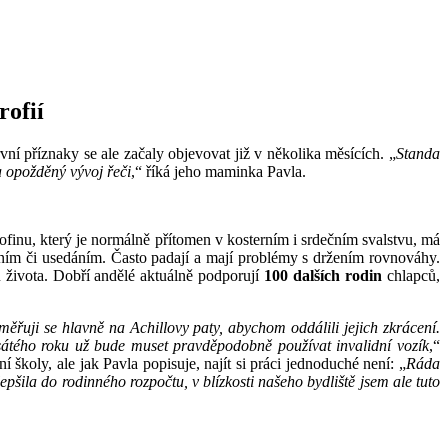
rofií
rvní příznaky se ale začaly objevovat již v několika měsících. „
Standa
a opožděný vývoj řeči
,“ říká jeho maminka Pavla.
rofinu, který je normálně přítomen v kosterním i srdečním svalstvu, má
váním či usedáním. Často padají a mají problémy s držením rovnováhy.
u života. Dobří andělé aktuálně podporují
100 dalších rodin
chlapců,
ěřuji se hlavně na Achillovy paty, abychom oddálili jejich zkrácení.
esátého roku už bude muset pravděpodobně používat invalidní vozík
,“
 školy, ale jak Pavla popisuje, najít si práci jednoduché není: „
Ráda
šila do rodinného rozpočtu, v blízkosti našeho bydliště jsem ale tuto