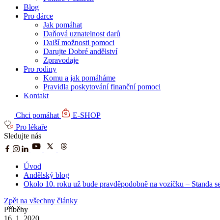
Blog
Pro dárce
Jak pomáhat
Daňová uznatelnost darů
Další možnosti pomoci
Darujte Dobré andělství
Zpravodaje
Pro rodiny
Komu a jak pomáháme
Pravidla poskytování finanční pomoci
Kontakt
Chci pomáhat
E-SHOP
Pro lékaře
Sledujte nás
Úvod
Andělský blog
Okolo 10. roku už bude pravděpodobně na vozíčku – Standa se 
Zpět na všechny články
Příběhy
16. 1. 2020