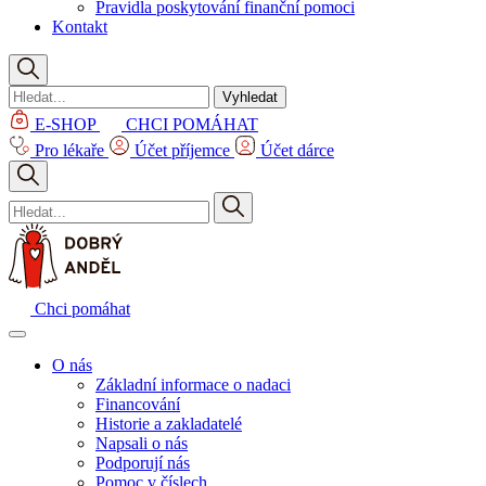
Pravidla poskytování finanční pomoci
Kontakt
Vyhledat
E-SHOP
CHCI POMÁHAT
Pro lékaře
Účet příjemce
Účet dárce
Chci pomáhat
O nás
Základní informace o nadaci
Financování
Historie a zakladatelé
Napsali o nás
Podporují nás
Pomoc v číslech