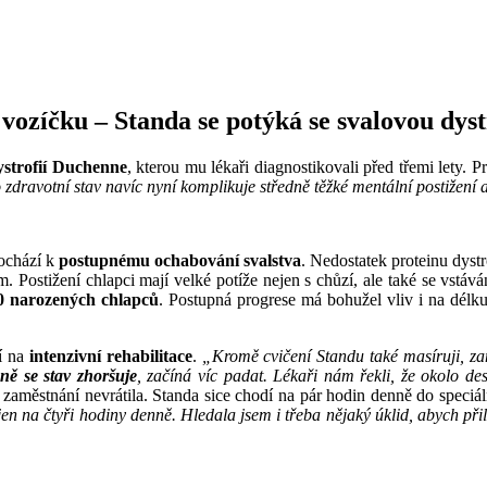
ozíčku – Standa se potýká se svalovou dyst
ystrofií Duchenne
, kterou mu lékaři diagnostikovali před třemi lety. P
o zdravotní stav navíc nyní komplikuje středně těžké mentální postižení 
dochází k
postupnému ochabování svalstva
. Nedostatek proteinu dyst
. Postižení chlapci mají velké potíže nejen s chůzí, ale také se vstá
0 narozených chlapců
. Postupná progrese má bohužel vliv i na délk
í na
intenzivní rehabilitace
.
„Kromě cvičení Standu také masíruji, zam
ně se stav zhoršuje
, začíná víc padat. Lékaři nám řekli, že okolo d
zaměstnání nevrátila. Standa sice chodí na pár hodin denně do speciální
 na čtyři hodiny denně. Hledala jsem i třeba nějaký úklid, abych přilep