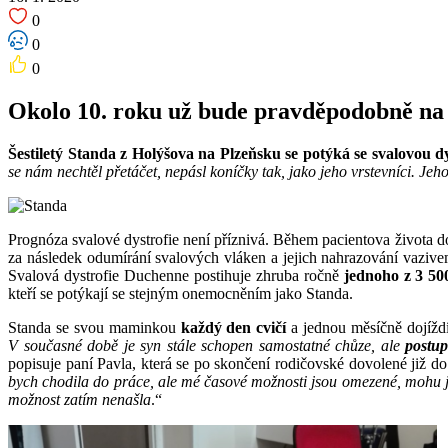
0
0
0
Okolo 10. roku už bude pravděpodobně na v
Šestiletý Standa z Holýšova na Plzeňsku se potýká se svalovou d
se nám nechtěl přetáčet, nepásl koníčky tak, jako jeho vrstevníci. Jeh
Prognóza svalové dystrofie není příznivá. Během pacientova života 
za následek odumírání svalových vláken a jejich nahrazování vazivem
Svalová dystrofie Duchenne postihuje zhruba ročně
jednoho z 3 50
kteří se potýkají se stejným onemocněním jako Standa.
Standa se svou maminkou
každý den cvičí
a jednou měsíčně dojížd
V současné době je syn stále schopen samostatné chůze, ale
postup
popisuje paní Pavla, která se po skončení rodičovské dovolené již do 
bych chodila do práce, ale mé časové možnosti jsou omezené, mohu jen
možnost zatím nenašla
.“