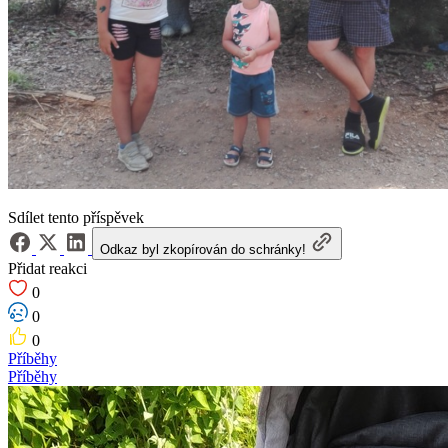
Sdílet tento příspěvek
Odkaz byl zkopírován do schránky!
Přidat reakci
0
0
0
Příběhy
Příběhy