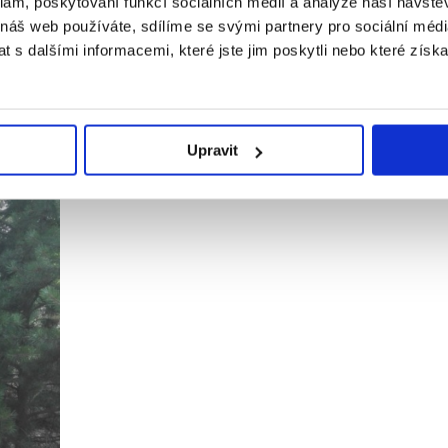
klam, poskytování funkcí sociálních médií a analýze naší návšt
 náš web používáte, sdílíme se svými partnery pro sociální média
 s dalšími informacemi, které jste jim poskytli nebo které získa
žnou finanční pomoc nás upozornili ve Fakultní nemocnici Motol a j
emoc postihuje také Standovo dýchací svalstvo. Hradíme z nich i dopl
 díky Dobrým andělům můžeme dopřát, co je potřeba. Můj muž pracuje
oucnu navíc rodinu čeká pořízení invalidního vozíku a s tím souvisejí
Upravit