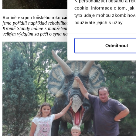
K personalizaci obsahu a re
cookie. Informace o tom, jak
tyto údaje mohou zkombinovat
Rodině v srpnu loňského roku
začali pomáhat Dobří andělé
. „
Na mo
používáte jejich služby.
jsme pořídili například rehabilitační a dechové pomůcky, protože n
Kromě Standy máme s manželem dvanáctiletou dceru Míšu, které také
velkým výdajům za péči o syna napjatá
,“ komentuje paní Pavla. V bud
Odmítnout