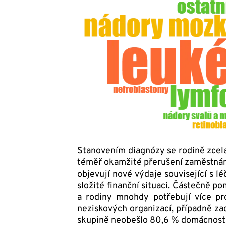
Stanovením diagnózy se rodině zcela
téměř okamžité přerušení zaměstná
objevují nové výdaje související s l
složité finanční situaci. Částečně p
a rodiny mnohdy potřebují více pr
neziskových organizací, případně zad
skupině neobešlo 80,6 % domácností 