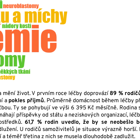
 mění život. V prvním roce léčby doprovází
89 % rodič
ní a
pokles příjmů
. Průměrně domácnost během léčby při
éčbou. Ty se pohybují ve výši 6 395 Kč měsíčně. Rodina
omáhají příspěvky od státu a neziskových organizací, léč
ostředků.
61,7 % rodin uvedlo, že by se neobešlo 
lužení. U rodičů samoživitelů je situace výrazně horší. 
a téměř třetina z nich se musela dlouhodobě zadlužit.