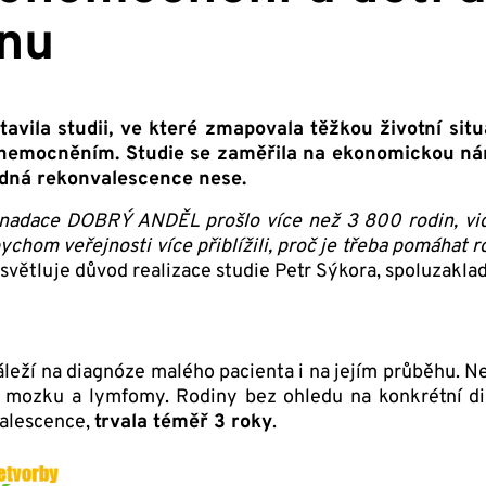
inu
ila studii, ve které zmapovala těžkou životní situa
 onemocněním. Studie se zaměřila na ekonomickou nár
ledná rekonvalescence nese.
adace DOBRÝ ANDĚL prošlo více než 3 800 rodin, vid
bychom veřejnosti více přiblížili, proč je třeba pomáhat
světluje důvod realizace studie Petr Sýkora, spoluzakla
záleží na diagnóze malého pacienta i na jejím průběhu. 
a mozku a lymfomy. Rodiny bez ohledu na konkrétní d
valescence,
trvala téměř 3 roky
.