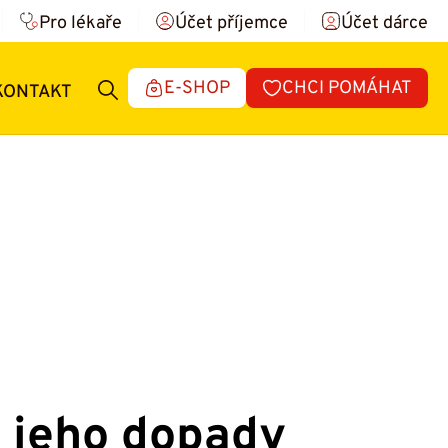
Pro lékaře
Účet příjemce
Účet dárce
E-SHOP
CHCI POMÁHAT
KONTAKT
 jeho dopady