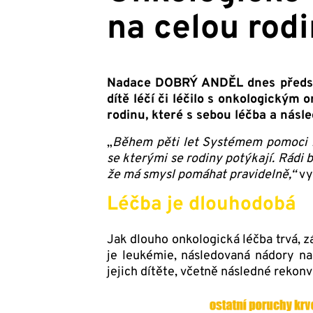
na celou rod
Nadace DOBRÝ ANDĚL dnes představ
dítě léčí či léčilo s onkologickým
rodinu, které s sebou léčba a nás
„
Během pěti let Systémem pomoci n
se kterými se rodiny potýkají. Rádi 
že má smysl pomáhat pravidelně,“
vy
Léčba je dlouhodobá
Jak dlouho onkologická léčba trvá, 
je leukémie, následovaná nádory n
jejich dítěte, včetně následné rekon