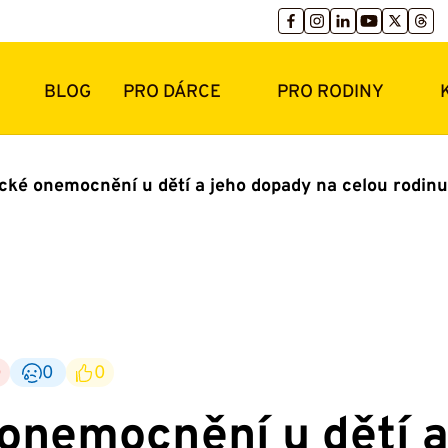
BLOG
PRO DÁRCE
PRO RODINY
cké onemocnění u dětí a jeho dopady na celou rodinu
0
0
0
onemocnění u dětí a