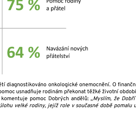
ětí diagnostikováno onkologické onemocnění. O finanč
 pomoc usnadňuje rodinám překonat těžké životní období
a komentuje pomoc Dobrých andělů: „
Myslím, že Dobří
 úlohu velké rodiny, jejíž role v současné době pomalu 