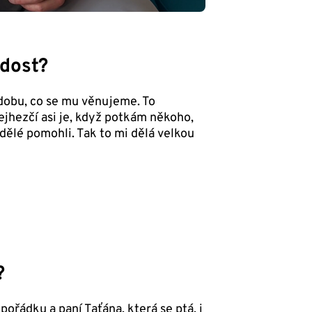
adost?
u dobu, co se mu věnujeme. To
jhezčí asi je, když potkám někoho,
dělé pomohli. Tak to mi dělá velkou
?
ořádku a paní Taťána, která se ptá, i