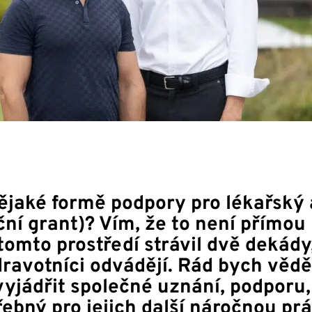
jaké formě podpory pro lékařský 
ní grant)? Vím, že to není přímou
 tomto prostředí strávil dvě dekády
ravotníci odvádějí. Rád bych věděl
 vyjádřit společné uznání, podporu
ebný pro jejich další náročnou prá