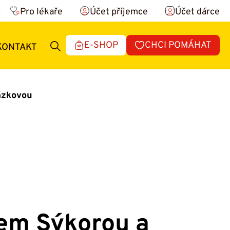
Pro lékaře
Účet příjemce
Účet dárce
E-SHOP
CHCI POMÁHAT
KONTAKT
ázkovou
rem Sýkorou a