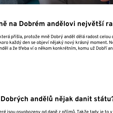
lně na Dobrém andělovi největší r
, která přišla, protože mně Dobrý anděl dělá radost celo
skoro každý den se objeví nějaký nový krásný moment. Ne
anděl a že třeba ví o někom konkrétním, komu už Dobří an
 Dobrých andělů nějak danit státu
ré jsou osvobozeny od daně z příjmů. Takže tady je to v p