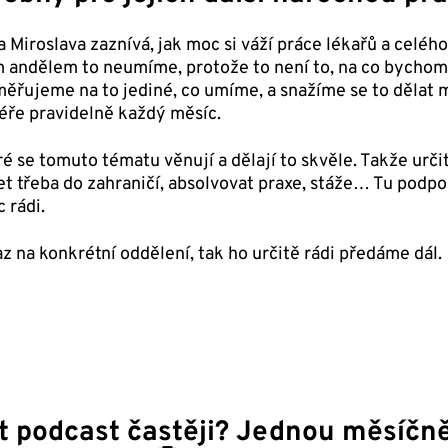
 Miroslava zaznívá, jak moc si váží práce lékařů a celéh
m andělem to neumíme, protože to není to, na co bychom
směřujeme na to jediné, co umíme, a snažíme se to dělat
éře pravidelně každý měsíc.
ré se tomuto tématu věnují a dělají to skvěle. Takže urči
t třeba do zahraničí, absolvovat praxe, stáže… Tu podpo
 rádi.
z na konkrétní oddělení, tak ho určitě rádi předáme dál.
t podcast častěji? Jednou měsíčně