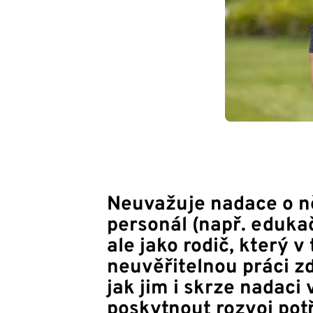
Neuvažuje nadace o ně
personál (např. edukač
ale jako rodič, který v
neuvěřitelnou práci zd
jak jim i skrze nadaci
poskytnout rozvoj potř