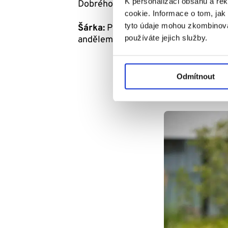
K personalizaci obsahu a re
Dobrého anděla zavřeli. Ale to si mysl
cookie. Informace o tom, jak
tyto údaje mohou zkombinovat
Šárka:
Paradoxně je to naše největší 
používáte jejich služby.
andělem určitě budeme.
Odmítnout