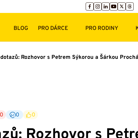
BLOG
PRO DÁRCE
PRO RODINY
 dotazů: Rozhovor s Petrem Sýkorou a Šárkou Proch
0
0
0
azů: Rozhovor s Pet