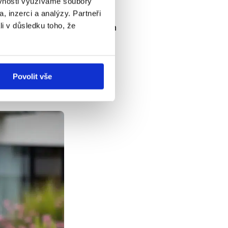
ěvnosti využíváme soubory
, inzerci a analýzy. Partneři
li v důsledku toho, že
ě nějakou chvíli tady s Dobrým
Povolit vše