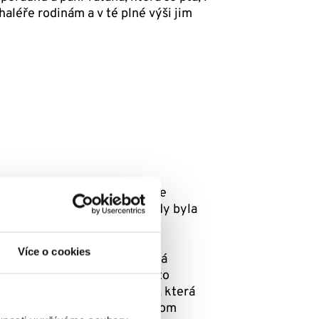
aléře rodinám a v té plné výši jim
bě. Na druhou stranu, když se
 tady nejsou. Římská říše tady byla
ořád.
Více o cookies
a Dobří andělé také, tak se dá
bude tady do té doby, dokud to
e změní společenská situace, která
řeba a v takovém případě bychom