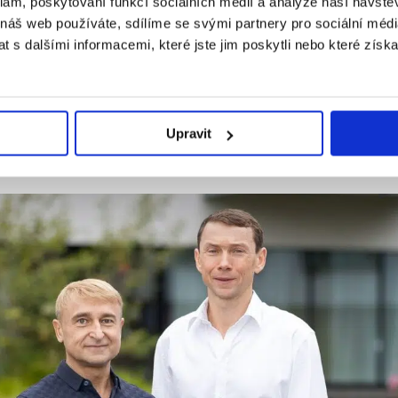
klam, poskytování funkcí sociálních médií a analýze naší návšt
ím, že je ještě daleko.
 náš web používáte, sdílíme se svými partnery pro sociální média
 s dalšími informacemi, které jste jim poskytli nebo které získa
přání tady nebýt a nebýt potřeba. Ale jak říká Petr, ješt
Upravit