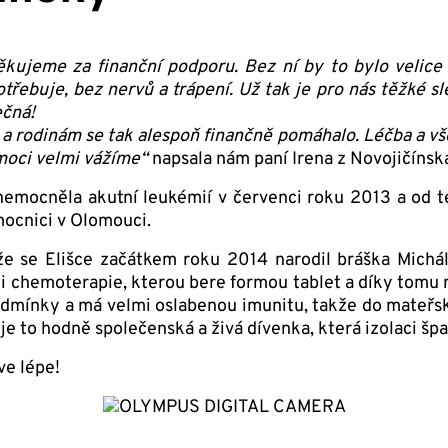
ujeme za finanční podporu. Bez ní by to bylo velice 
třebuje, bez nervů a trápení. Už tak je pro nás těžké sl
ečná!
a rodinám se tak alespoň finančně pomáhalo. Léčba a vš
omoci velmi vážíme“
napsala nám paní Irena z Novojičínsk
onemocněla akutní leukémií v červenci roku 2013 a od 
mocnici v Olomouci.
, že se Elišce začátkem roku 2014 narodil bráška Michá
fázi chemoterapie, kterou bere formou tablet a díky tomu
odmínky a má velmi oslabenou imunitu, takže do mateřsk
je to hodně společenská a živá dívenka, která izolaci šp
ve lépe!