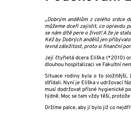
„Dobrým andělům z celého srdce děk
můžeme dceři zajistit, co opravdu po
se nám dítě pere o život! A že je stat
Kéž by Dobrých andělů jen přibývalo 
levná záležitost, proto si finanční p
Její čtyřletá dcera Eliška (*2010) 
dlouhou hospitalizaci ve Fakultní ne
Situace rodiny byla o to složitější
střídali. Nyní je Eliška v udržovací 
musí dodržovat přísné hygienické p
týdně. Moc se tam vždy těší, protože 
Držíme palce, aby jí bylo již co nejdří