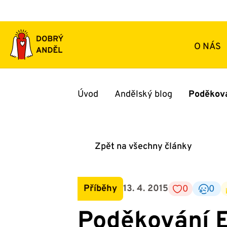
Přeskočit
na
obsah
O NÁS
Úvod
Andělský blog
Poděková
Zpět na všechny články
Příběhy
13. 4. 2015
0
0
Poděkování E