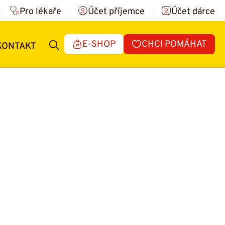
Pro lékaře
Účet příjemce
Účet dárce
E-SHOP
CHCI POMÁHAT
KONTAKT