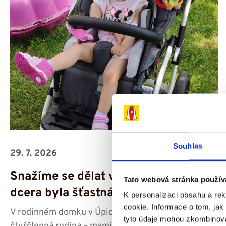
Souhlas
29. 7. 2026
Snažíme se dělat vše potřebné, aby
Tato webová stránka použív
dcera byla šťastná – příběh Amálky
K personalizaci obsahu a re
cookie. Informace o tom, jak
V rodinném domku v Úpici na Trutnovsku žije
tyto údaje mohou zkombinovat