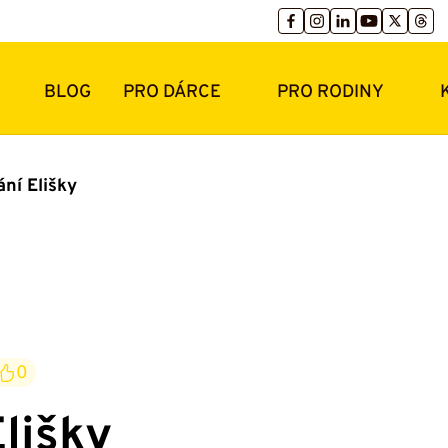
BLOG
PRO DÁRCE
PRO RODINY
ní Elišky
0
lišky