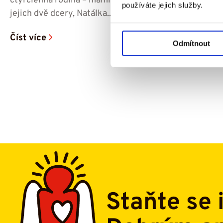
čtyřčlenná rodina – maminka Iva, tatínek Pavel a
používáte jejich služby.
jejich dvě dcery, Natálka...
Číst více
Odmítnout
Staňte se 