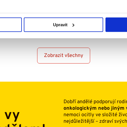
Číst více
Upravit
Zobrazit všechny
Dobří andělé podporují rodi
onkologickým nebo jiný
i vy
nemoci ocitly ve složité živ
nejdůležitější – zdraví svých