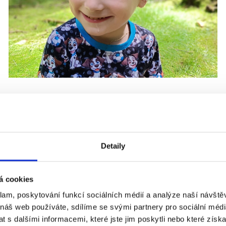
23. 7. 2026
Čím je syn starší, tím víc mi dochází,
jak to bude do budoucna náročné –
Detaily
příběh Ríši
Sedmiletý Ríša, který žije společně se svou
á cookies
maminkou Monikou v Mostě, se od narození potýká
klam, poskytování funkcí sociálních médií a analýze naší návšt
s dětskou mozkovou obrnou. Lékaři...
 náš web používáte, sdílíme se svými partnery pro sociální média
 s dalšími informacemi, které jste jim poskytli nebo které získa