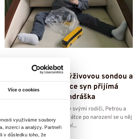
17. 7. 2026
Po třech letech s výživovou sondou a
roce intenzivní práce syn přijímá
Více o cookies
potravu -⁠⁠⁠⁠⁠⁠ příběh Ondráška
Čtyřletý Ondrášek bydlí se svými rodiči, Petrou a
Ondřejem, v Lovosicích. Krátce po narození se u něj
ěvnosti využíváme soubory
začaly projevovat zdravotní...
, inzerci a analýzy. Partneři
li v důsledku toho, že