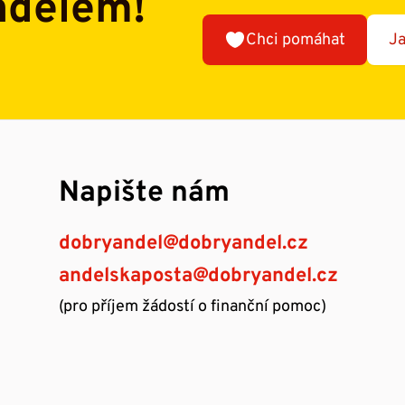
ndělem!
Chci pomáhat
Ja
Napište nám
dobryandel@dobryandel.cz
andelskaposta@dobryandel.cz
(pro příjem žádostí o finanční pomoc)