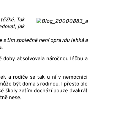
těžké. Tak
edovat, jak
e s tím společné není opravdu lehká a
a.
té doby absolvovala náročnou léčbu a
lek a rodiče se tak u ní v nemocnici
 může být doma s rodinou. I přesto ale
é školy zatím dochází pouze dvakrát
atně nese.