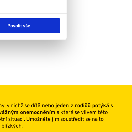
Číst více
Povolit vše
ny, v nichž se
dítě nebo jeden z rodičů potýká s
m vážným onemocněním
a které se vlivem této
otní situaci. Umožněte jim soustředit se na to
 blízkých.