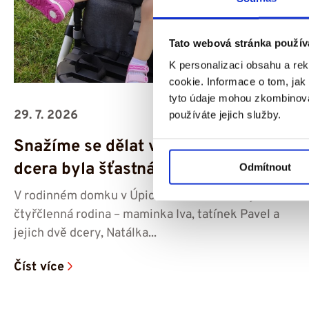
Tato webová stránka použív
K personalizaci obsahu a re
cookie. Informace o tom, jak
tyto údaje mohou zkombinovat
29. 7. 2026
používáte jejich služby.
Snažíme se dělat vše potřebné, aby
dcera byla šťastná – příběh Amálky
Odmítnout
V rodinném domku v Úpici na Trutnovsku žije
čtyřčlenná rodina – maminka Iva, tatínek Pavel a
jejich dvě dcery, Natálka...
Číst více