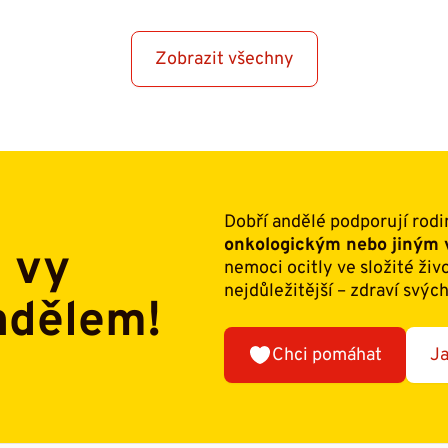
Zobrazit všechny
Dobří andělé podporují rodi
onkologickým nebo jiný
i vy
nemoci ocitly ve složité živ
nejdůležitější – zdraví svých
ndělem!
Chci pomáhat
Ja