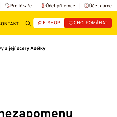
Pro lékaře
Účet příjemce
Účet dárce
E-SHOP
CHCI POMÁHAT
KONTAKT
 a její dcery Adélky
 nezapomenu