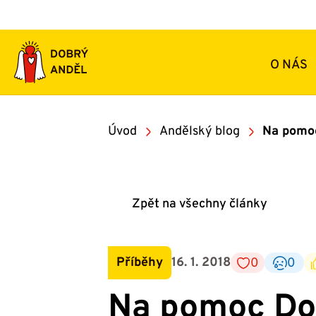
Přeskočit
na
obsah
O NÁS
Úvod
Andělský blog
Na pomoc
Zpět na všechny články
Příběhy
16. 1. 2018
0
0
Na pomoc Do