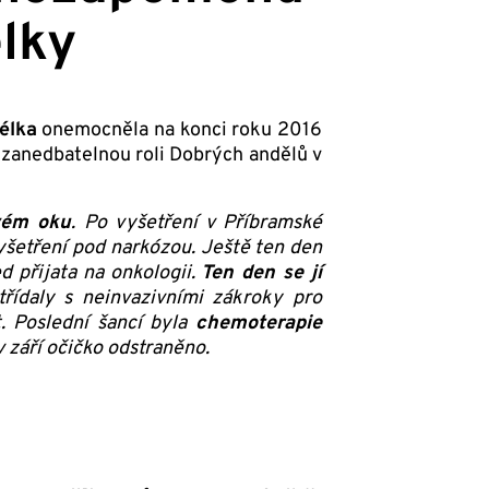
élky
élka
onemocněla na konci roku 2016
nezanedbatelnou roli Dobrých andělů v
vém oku
. Po vyšetření v Příbramské
yšetření pod narkózou. Ještě ten den
d přijata na onkologii.
Ten den se jí
řídaly s neinvazivními zákroky pro
. Poslední šancí byla
chemoterapie
v září očičko odstraněno.