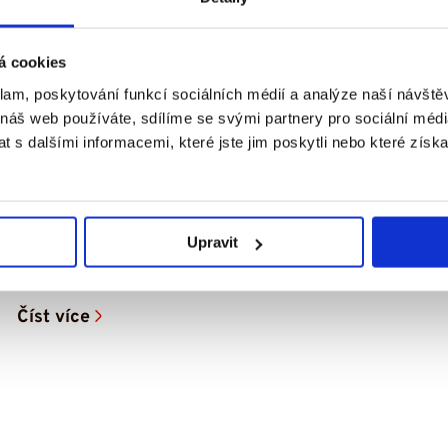
23. 7. 2026
á cookies
klam, poskytování funkcí sociálních médií a analýze naší návšt
Čím je syn starší, tím víc mi dochází,
 náš web používáte, sdílíme se svými partnery pro sociální média
jak to bude do budoucna náročné –
 s dalšími informacemi, které jste jim poskytli nebo které získa
příběh Ríši
Sedmiletý Ríša, který žije společně se svou
maminkou Monikou v Mostě, se od narození potýká
Upravit
s dětskou mozkovou obrnou. Lékaři...
Číst více