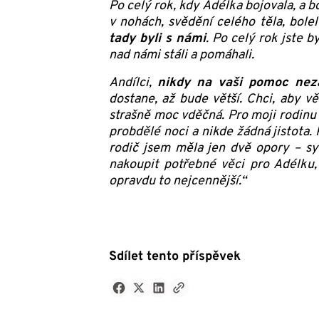
Po celý rok, kdy Adélka bojovala, a b
v nohách, svědění celého těla, bole
tady byli s námi
. Po celý rok jste b
nad námi stáli a pomáhali.
Andílci,
nikdy na vaši pomoc ne
dostane,
až bude větší. Chci, aby vě
strašně moc vděčná. Pro moji rodinu
probdělé noci a nikde žádná jistota. 
rodič jsem měla jen dvě opory – sy
nakoupit potřebné věci pro Adélku,
opravdu to nejcennější.“
Sdílet tento příspěvek