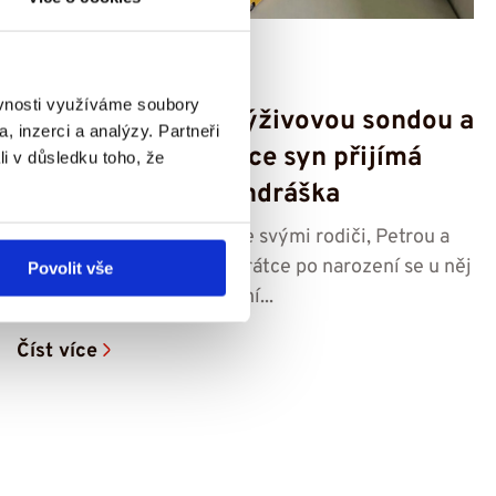
17. 7. 2026
ěvnosti využíváme soubory
Po třech letech s výživovou sondou a
, inzerci a analýzy. Partneři
roce intenzivní práce syn přijímá
li v důsledku toho, že
potravu -⁠⁠⁠⁠⁠⁠ příběh Ondráška
Čtyřletý Ondrášek bydlí se svými rodiči, Petrou a
Ondřejem, v Lovosicích. Krátce po narození se u něj
Povolit vše
začaly projevovat zdravotní...
Číst více