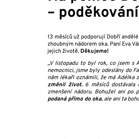
– poděkování 
13 měsíců už podporují Dobří anděl
zhoubným nádorem oka. Paní Eva V
jejich životě.
Děkujeme!
„V listopadu to byl rok, co jsem s 
nemocnici, jsme byly odeslány do Fa
nám lékaři oznámili, že má Adélka 
změnil život.
6 měsíců dostávala d
zmenšení nádoru. Bohužel ani po p
podaná přímo do oka
, ale ani ta bo