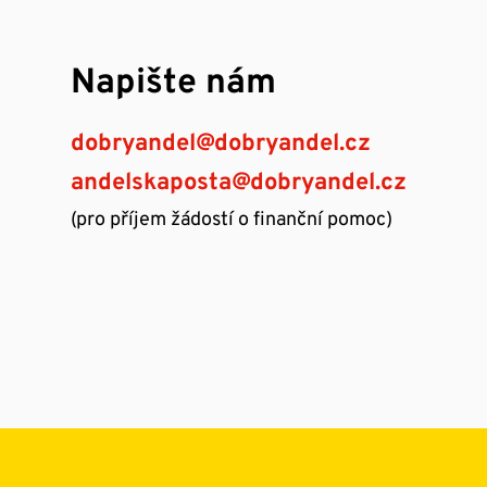
Napište nám
dobryandel@dobryandel.cz
andelskaposta@dobryandel.cz
(pro příjem žádostí o finanční pomoc)