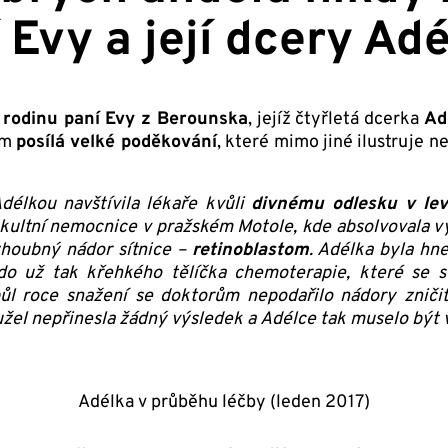
Evy a její dcery Ad
é
rodinu paní Evy z Berounska
, jejíž čtyřletá dcerka
Ad
ám
posílá velké poděkování
, které mimo jiné ilustruje 
Adélkou navštívila lékaře kvůli
divnému odlesku v le
kultní nemocnice v pražském Motole, kde absolvovala v
zhoubný nádor sítnice –
retinoblastom
. Adélka byla hne
o už tak křehkého tělíčka chemoterapie, které se st
ůl roce snažení se doktorům nepodařilo nádory zničit
hužel nepřinesla žádný výsledek a Adélce tak muselo být 
Adélka v průběhu léčby (leden 2017)