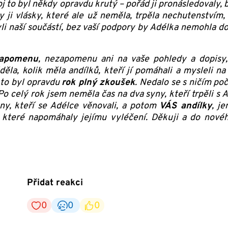
oj to byl někdy opravdu krutý – pořád ji pronásledovaly, b
ly ji vlásky, které ale už neměla, trpěla nechutenstvím
yli naší součástí, bez vaší podpory by Adélka nemohla do
zapomenu
, nezapomenu ani na vaše pohledy a dopisy
děla, kolik měla andílků, kteří jí pomáhali a mysleli n
 to byl opravdu
rok plný zkoušek
. Nedalo se s ničím poč
Po celý rok jsem neměla čas na dva syny, kteří trpěli s Ad
ny, kteří se Adélce věnovali, a potom
VÁS andílky
, j
 které napomáhaly jejímu vyléčení. Děkuji a do novéh
Přidat reakci
0
0
0