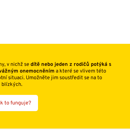
ny, v nichž se
dítě nebo jeden z rodičů potýká s
m vážným onemocněním
a které se vlivem této
otní situaci. Umožněte jim soustředit se na to
 blízkých.
k to funguje?