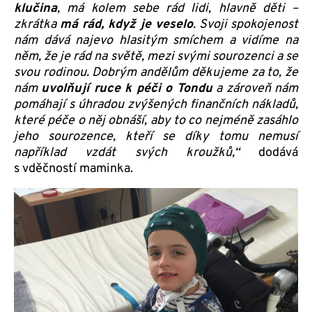
klučina
, má kolem sebe rád lidi, hlavně děti –
zkrátka
má rád, když je veselo
. Svoji spokojenost
nám dává najevo hlasitým smíchem a vidíme na
něm, že je rád na světě, mezi svými sourozenci a se
svou rodinou. Dobrým andělům děkujeme za to, že
nám
uvolňují ruce k péči o Tondu
a zároveň nám
pomáhají s úhradou zvýšených finančních nákladů,
které péče o něj obnáší, aby to co nejméně zasáhlo
jeho sourozence, kteří se díky tomu nemusí
například vzdát svých kroužků,“
dodává
s vděčností maminka.