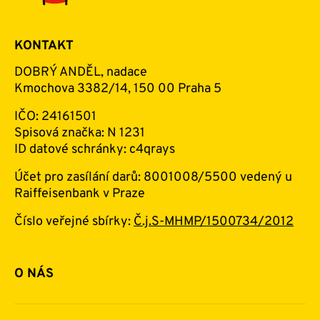
KONTAKT
DOBRÝ ANDĚL, nadace
Kmochova 3382/14, 150 00 Praha 5
IČO: 24161501
Spisová značka: N 1231
ID datové schránky: c4qrays
Účet pro zasílání darů: 8001008/5500 vedený u
Raiffeisenbank v Praze
Číslo veřejné sbírky:
Č.j.S-MHMP/1500734/2012
O NÁS
Základní informace o nadaci