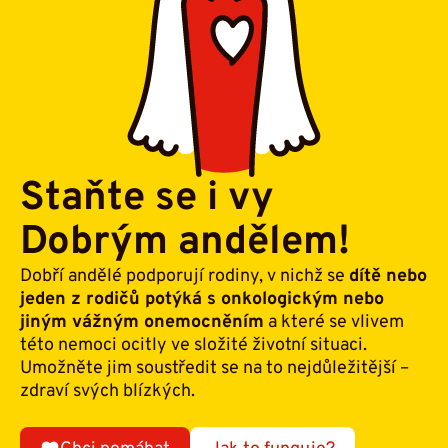
Staňte se i vy
Dobrým andělem!
Dobří andělé podporují rodiny, v nichž se
dítě nebo
jeden z rodičů potýká s onkologickým nebo
jiným vážným onemocněním
a které se vlivem
této nemoci ocitly ve složité životní situaci.
Umožněte jim soustředit se na to nejdůležitější –
zdraví svých blízkých.