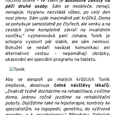
ročního dítěte – ve všem je
absolutně závislý na
péči druhé osoby
. Sám se neobleče, nenají,
nenapije. Hygienu nezvládá vůbec, po celý den
nosí pleny. Sám ujde maximálně pár krůčků. Doma
se pohybuje samostatně po čtyřech, ale venku a na
cestách jsme kompletně závislí na invalidním
vozíčku,“
vyjmenovává paní Johana. Toník je
schopný vyslovit pár slabik, ale sám nemluví.
Bohužel se nedaří navázat komunikaci ani
alternativní cestou – nepomáhají obrázky,
ukazování ani speciální programy na tabletu.
Aby se alespoň po malých krůčcích Toník
zlepšoval, absolvuje
četné návštěvy lékařů
:
„Dvakrát týdně docházíme na rehabilitace, cvičíme
doma, jednou ročně jezdíme na rehabilitační
pobyty. Dojíždíme také na hipoterapie, kontroly ke
specialistům, na logopedii, genetiku, do výživové