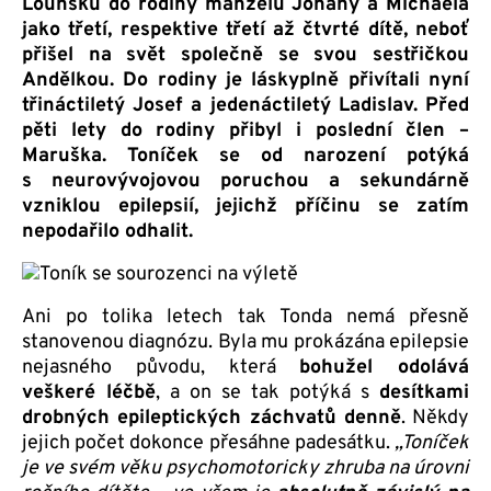
Lounsku do rodiny manželů Johany a Michaela
jako třetí, respektive třetí až čtvrté dítě, neboť
přišel na svět společně se svou sestřičkou
Andělkou. Do rodiny je láskyplně přivítali nyní
třináctiletý Josef a jedenáctiletý Ladislav. Před
pěti lety do rodiny přibyl i poslední člen –
Maruška. Toníček se od narození potýká
s neurovývojovou poruchou a sekundárně
vzniklou epilepsií, jejichž příčinu se zatím
nepodařilo odhalit.
Ani po tolika letech tak Tonda nemá přesně
stanovenou diagnózu. Byla mu prokázána epilepsie
nejasného původu, která
bohužel odolává
veškeré léčbě
, a on se tak potýká s
desítkami
drobných epileptických záchvatů denně
. Někdy
jejich počet dokonce přesáhne padesátku.
„Toníček
je ve svém věku psychomotoricky zhruba na úrovni