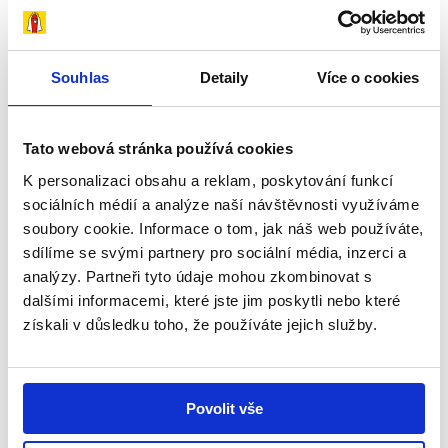
29. 7. 2026
Souhlas
Detaily
Více o cookies
Snažíme se dělat vše potřebné, aby dcera
byla šťastná – příběh Amálky
Tato webová stránka používá cookies
V rodinném domku v Úpici na Trutnovsku žije
K personalizaci obsahu a reklam, poskytování funkcí
čtyřčlenná rodina – maminka Iva, tatínek Pavel a
sociálních médií a analýze naší návštěvnosti využíváme
jejich dvě dcery, Natálka...
soubory cookie. Informace o tom, jak náš web používáte,
sdílíme se svými partnery pro sociální média, inzerci a
Číst více
analýzy. Partneři tyto údaje mohou zkombinovat s
dalšími informacemi, které jste jim poskytli nebo které
získali v důsledku toho, že používáte jejich služby.
Příběhy
Povolit vše