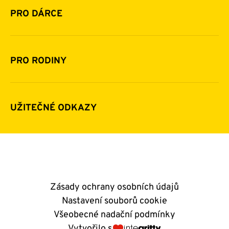
Historie a zakladatelé
PRO DÁRCE
Financování
Jak pomáhat
Pomoc v číslech
Daňová uznatelnost darů
PRO RODINY
Podporují nás
Další možnosti pomoci
Komu a jak pomáháme
Napsali o nás
Zpravodaje
Pravidla poskytování finanční pomoci
UŽITEČNÉ ODKAZY
Kontakty
E-shop
Andělský blog
Zásady ochrany osobních údajů
Nastavení souborů cookie
Všeobecné nadační podmínky
Vytvořilo s