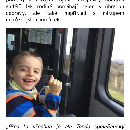
poradny a k psychologovi.“
Příspěvky Dobrých
andělů tak rodině pomáhají nejen s úhradou
dopravy, ale také například s nákupem
nejrůznějších pomůcek.
„Přes to všechno je ale Tonda
společenský