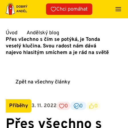
Přeskočit
Chci pomáhat
na
obsah
Úvod
Andělský blog
Přes všechno s čím se potýká, je Tonda
veselý klučina. Svou radost nám dává
najevo hlasitým smíchem a je rád na světě
Zpět na všechny články
Příběhy
3. 11. 2022
0
0
0
Přes všechno s