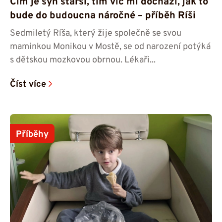
Čím je syn starší, tím víc mi dochází, jak to
bude do budoucna náročné – příběh Ríši
Sedmiletý Ríša, který žije společně se svou
maminkou Monikou v Mostě, se od narození potýká
s dětskou mozkovou obrnou. Lékaři...
Číst více
Příběhy