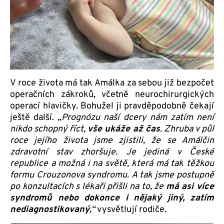
V roce života má tak Amálka za sebou již bezpočet
operačních zákroků, včetně neurochirurgických
operací hlavičky. Bohužel ji pravděpodobně čekají
ještě další.
„Prognózu naší dcery nám zatím není
nikdo schopný říct,
vše ukáže až čas
. Zhruba v půl
roce jejího života jsme zjistili, že se Amálčin
zdravotní stav zhoršuje. Je jediná v České
republice a možná i na světě, která má tak těžkou
formu Crouzonova syndromu. A tak jsme postupně
po konzultacích s lékaři přišli na to, že
má asi více
syndromů nebo dokonce i nějaký jiný, zatím
nediagnostikovaný
,“
vysvětlují rodiče.