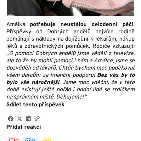
Amálka
potřebuje neustálou celodenní péči
.
Příspěvky od Dobrých andělů nejvíce rodině
pomáhají s náklady na dojíždění k lékařům, nákup
léků a zdravotnických pomůcek. Rodiče vzkazují:
„O pomoci Dobrých andělů jsme věděli z televize,
ale to že by mohli pomoci i nám a Amálce, jsme se
dozvěděli od lékařů.
Chtěli bychom moc poděkovat
všem dárcům za finanční podporu!
Bez vás by to
bylo vše náročnější
. Jsme moc vděční, že v této
době existují ještě pořád i hodní lidé se srdíčkem
na správném místě. Děkujeme!“
Sdílet tento příspěvek
Přidat reakci