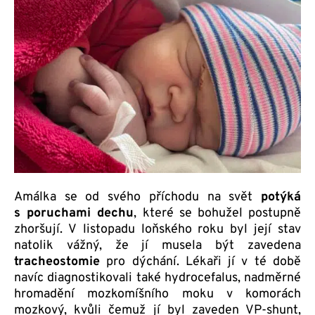
Amálka se od svého příchodu na svět
potýká
s poruchami dechu
, které se bohužel postupně
zhoršují. V listopadu loňského roku byl její stav
natolik vážný, že jí musela být zavedena
tracheostomie
pro dýchání. Lékaři jí v té době
navíc diagnostikovali také hydrocefalus, nadměrné
hromadění mozkomíšního moku v komorách
mozkový, kvůli čemuž jí byl zaveden VP-shunt,