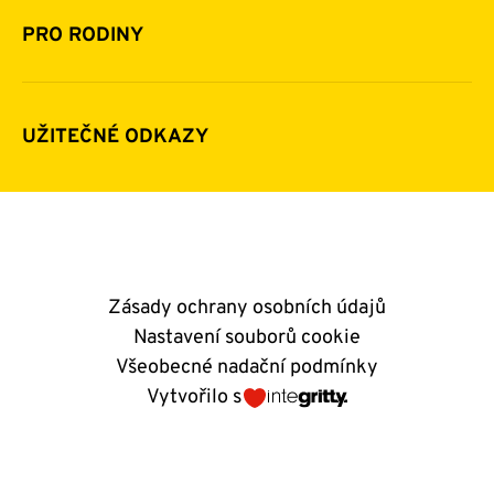
Pomoc v číslech
Daňová uznatelnost darů
PRO RODINY
Podporují nás
Další možnosti pomoci
Komu a jak pomáháme
Napsali o nás
Zpravodaje
Pravidla poskytování finanční pomoci
UŽITEČNÉ ODKAZY
Kontakty
E-shop
Andělský blog
Zásady ochrany osobních údajů
Nastavení souborů cookie
Všeobecné nadační podmínky
Vytvořilo s