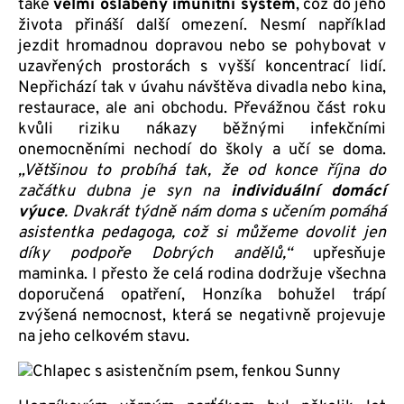
také
velmi oslabený imunitní systém
, což do jeho
života přináší další omezení. Nesmí například
jezdit hromadnou dopravou nebo se pohybovat v
uzavřených prostorách s vyšší koncentrací lidí.
Nepřichází tak v úvahu návštěva divadla nebo kina,
restaurace, ale ani obchodu. Převážnou část roku
kvůli riziku nákazy běžnými infekčními
onemocněními nechodí do školy a učí se doma.
„Většinou to probíhá tak, že od konce října do
začátku dubna je syn na
individuální domácí
výuce
. Dvakrát týdně nám doma s učením pomáhá
asistentka pedagoga, což si můžeme dovolit jen
díky podpoře Dobrých andělů,“
upřesňuje
maminka. I přesto že celá rodina dodržuje všechna
doporučená opatření, Honzíka bohužel trápí
zvýšená nemocnost, která se negativně projevuje
na jeho celkovém stavu.