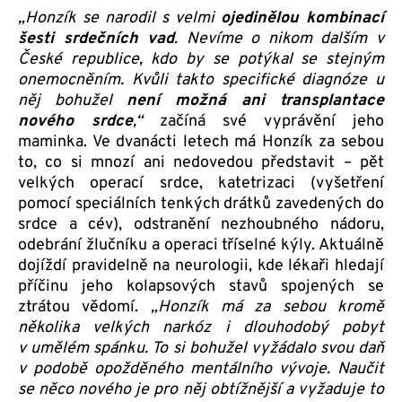
„Honzík se narodil s velmi
ojedinělou kombinací
šesti srdečních vad
. Nevíme o nikom dalším v
České republice, kdo by se potýkal se stejným
onemocněním. Kvůli takto specifické diagnóze u
něj bohužel
není možná ani transplantace
nového srdce
,“
začíná své vyprávění jeho
maminka. Ve dvanácti letech má Honzík za sebou
to, co si mnozí ani nedovedou představit – pět
velkých operací srdce, katetrizaci (vyšetření
pomocí speciálních tenkých drátků zavedených do
srdce a cév), odstranění nezhoubného nádoru,
odebrání žlučníku a operaci tříselné kýly. Aktuálně
dojíždí pravidelně na neurologii, kde lékaři hledají
příčinu jeho kolapsových stavů spojených se
ztrátou vědomí.
„Honzík má za sebou kromě
několika velkých narkóz i dlouhodobý pobyt
v umělém spánku. To si bohužel vyžádalo svou daň
v podobě opožděného mentálního vývoje. Naučit
se něco nového je pro něj obtížnější a vyžaduje to