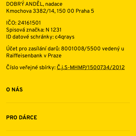
DOBRÝ ANDĚL, nadace
Kmochova 3382/14, 150 00 Praha 5
IČO: 24161501
Spisová značka: N 1231
ID datové schránky: c4qrays
Účet pro zasílání darů: 8001008/5500 vedený u
Raiffeisenbank v Praze
Číslo veřejné sbírky:
Č.j.S-MHMP/1500734/2012
O NÁS
Základní informace o nadaci
Historie a zakladatelé
PRO DÁRCE
Financování
Jak pomáhat