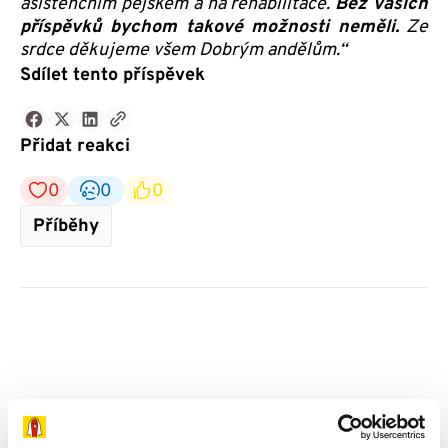
asistenčním pejskem a na rehabilitace.
Bez vašich
příspěvků bychom takové možnosti neměli.
Ze
srdce děkujeme všem Dobrým andělům.“
Sdílet tento příspěvek
Přidat reakci
0
0
0
Příběhy