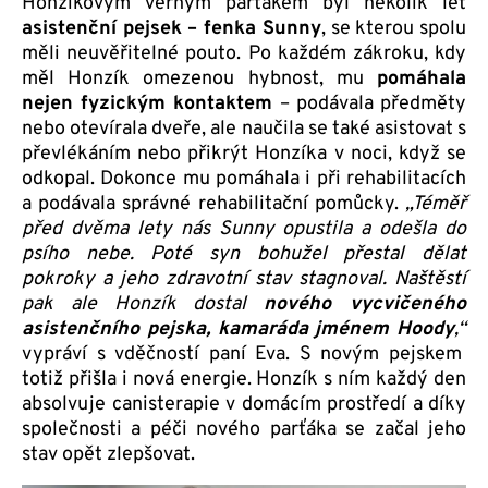
Honzíkovým věrným parťákem byl několik let
asistenční pejsek – fenka Sunny
, se kterou spolu
měli neuvěřitelné pouto. Po každém zákroku, kdy
měl Honzík omezenou hybnost, mu
pomáhala
nejen fyzickým kontaktem
– podávala předměty
nebo otevírala dveře, ale naučila se také asistovat s
převlékáním nebo přikrýt Honzíka v noci, když se
odkopal. Dokonce mu pomáhala i při rehabilitacích
a podávala správné rehabilitační pomůcky.
„Téměř
před dvěma lety nás Sunny opustila a odešla do
psího nebe. Poté syn bohužel přestal dělat
pokroky a jeho zdravotní stav stagnoval. Naštěstí
pak ale Honzík dostal
nového vycvičeného
asistenčního pejska, kamaráda jménem Hoody
,
“
vypráví s vděčností paní Eva. S novým pejskem
totiž přišla i nová energie. Honzík s ním každý den
absolvuje canisterapie v domácím prostředí a díky
společnosti a péči nového parťáka se začal jeho
stav opět zlepšovat.