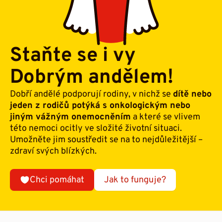
Staňte se i vy
Dobrým andělem!
Dobří andělé podporují rodiny, v nichž se
dítě nebo
jeden z rodičů potýká s onkologickým nebo
jiným vážným onemocněním
a které se vlivem
této nemoci ocitly ve složité životní situaci.
Umožněte jim soustředit se na to nejdůležitější –
zdraví svých blízkých.
Chci pomáhat
Jak to funguje?