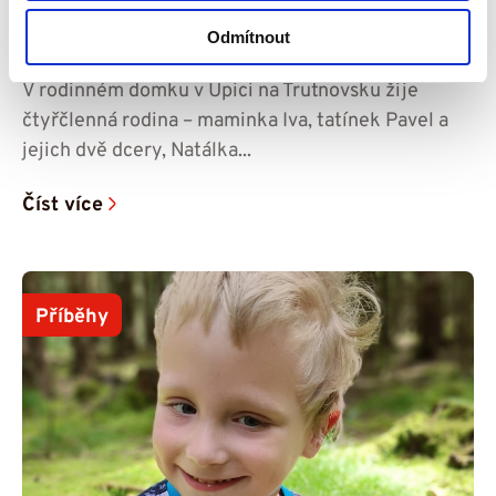
Snažíme se dělat vše potřebné, aby dcera
Odmítnout
byla šťastná – příběh Amálky
V rodinném domku v Úpici na Trutnovsku žije
čtyřčlenná rodina – maminka Iva, tatínek Pavel a
jejich dvě dcery, Natálka...
Číst více
Příběhy