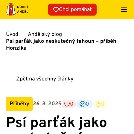
Přeskočit
Chci pomáhat
na
obsah
Úvod
Andělský blog
Psí parťák jako neskutečný tahoun – příběh
Honzíka
Zpět na všechny články
Příběhy
26. 8. 2025
0
0
0
Psí parťák jako