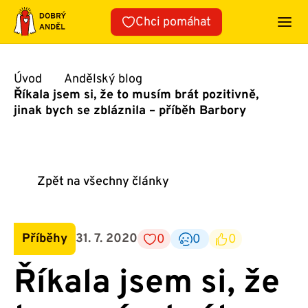
Přeskočit
Chci pomáhat
na
obsah
Úvod
Andělský blog
Říkala jsem si, že to musím brát pozitivně,
jinak bych se zbláznila – příběh Barbory
Zpět na všechny články
Příběhy
31. 7. 2020
0
0
0
Říkala jsem si, že