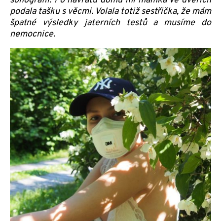
sonografii. Po návratu domů mi mamka ve dveřích
podala tašku s věcmi. Volala totiž sestřička, že mám
špatné výsledky jaterních testů a musíme do
nemocnice.