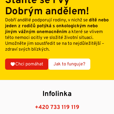
Staňte se i vy
Dobrým andělem!
Dobří andělé podporují rodiny, v nichž se
dítě nebo
jeden z rodičů potýká s onkologickým nebo
jiným vážným onemocněním
a které se vlivem
této nemoci ocitly ve složité životní situaci.
Umožněte jim soustředit se na to nejdůležitější –
zdraví svých blízkých.
Chci pomáhat
Jak to funguje?
Infolinka
+420 733 119 119