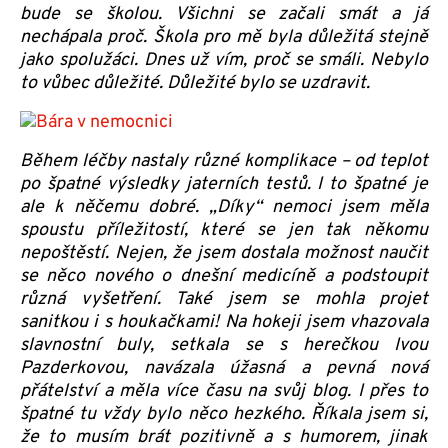
bude se školou. Všichni se začali smát a já
nechápala proč. Škola pro mě byla důležitá stejně
jako spolužáci. Dnes už vím, proč se smáli. Nebylo
to vůbec důležité. Důležité bylo se uzdravit.
Během léčby nastaly různé komplikace – od teplot
po špatné výsledky jaterních testů. I to špatné je
ale k něčemu dobré. „Díky“ nemoci jsem měla
spoustu příležitostí, které se jen tak někomu
nepoštěstí. Nejen, že jsem dostala možnost naučit
se něco nového o dnešní medicíně a podstoupit
různá vyšetření. Také jsem se mohla projet
sanitkou i s houkačkami! Na hokeji jsem vhazovala
slavnostní buly, setkala se s herečkou Ivou
Pazderkovou, navázala úžasná a pevná nová
přátelství a měla více času na svůj blog. I přes to
špatné tu vždy bylo něco hezkého. Říkala jsem si,
že to musím brát pozitivně a s humorem, jinak