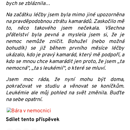
bych se zbláznila…
Na začátku léčby jsem byla mimo jiné upozorněna
na pravděpodobnou ztrátu kamarádů. Zaskočilo mě
to, něco takového jsem nečekala. Všechna
přátelství byla pevná a myslela jsem si, že je
nemoc nemůže zničit. Bohužel (nebo možná
bohudík) se již během prvního měsíce léčby
ukázalo, kdo je pravý kamarád, který mě podpoří, a
kdo se mnou chce kamarádit jen proto, že jsem „ta
nemocná“, „ta s leukémií“, o které se mluví.
Jsem moc ráda, že nyní mohu být doma,
pokračovat ve studiu a věnovat se koníčkům.
Leukémie ale můj pohled na svět změnila. Buďte
na sebe opatrní.
Sdílet tento příspěvek