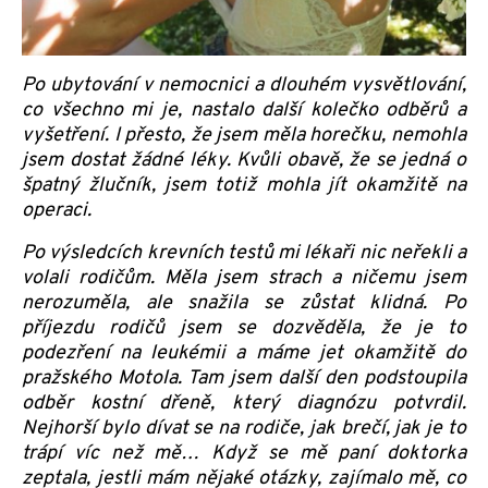
Po ubytování v nemocnici a dlouhém vysvětlování,
co všechno mi je, nastalo další kolečko odběrů a
vyšetření. I přesto, že jsem měla horečku, nemohla
jsem dostat žádné léky. Kvůli obavě, že se jedná o
špatný žlučník, jsem totiž mohla jít okamžitě na
operaci.
Po výsledcích krevních testů mi lékaři nic neřekli a
volali rodičům. Měla jsem strach a ničemu jsem
nerozuměla, ale snažila se zůstat klidná. Po
příjezdu rodičů jsem se dozvěděla, že je to
podezření na leukémii a máme jet okamžitě do
pražského Motola. Tam jsem další den podstoupila
odběr kostní dřeně, který diagnózu potvrdil.
Nejhorší bylo dívat se na rodiče, jak brečí, jak je to
trápí víc než mě… Když se mě paní doktorka
zeptala, jestli mám nějaké otázky, zajímalo mě, co