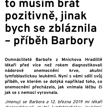
to musím brát
pozitivně, jinak
bych se zbláznila
– příběh Barbory
Osmnáctileté Barboře z Mnichova Hradiště
lékaři před více než rokem diagnostikovali
nádorové onemocnění krve, akutní
lymfoblastickou leukémii. Nyní s vámi sdílí svůj
příběh, ve kterém se dotýká například toho, co
onemocnění přecházelo, jak vnímala léčbu či
jak se s nemocí vyrovnala.
Jmenuji se Barbora a 12. března 2019 mi lékaři