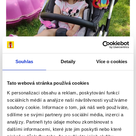
Souhlas
Detaily
Více o cookies
Tato webová stránka používá cookies
K personalizaci obsahu a reklam, poskytování funkcí
29. 7. 2026
sociálních médií a analýze naší návštěvnosti využíváme
Snažíme se dělat vše potřebné, aby dcera
soubory cookie. Informace o tom, jak náš web používáte,
sdílíme se svými partnery pro sociální média, inzerci a
byla šťastná – příběh Amálky
analýzy. Partneři tyto údaje mohou zkombinovat s
V rodinném domku v Úpici na Trutnovsku žije
dalšími informacemi, které jste jim poskytli nebo které
čtyřčlenná rodina – maminka Iva, tatínek Pavel a