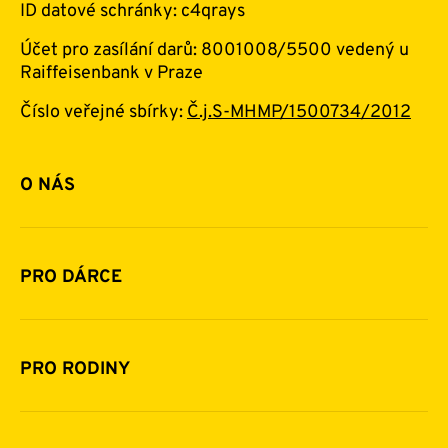
ID datové schránky: c4qrays
Účet pro zasílání darů: 8001008/5500 vedený u
Raiffeisenbank v Praze
Číslo veřejné sbírky:
Č.j.S-MHMP/1500734/2012
O NÁS
Základní informace o nadaci
Historie a zakladatelé
PRO DÁRCE
Financování
Jak pomáhat
Pomoc v číslech
Daňová uznatelnost darů
PRO RODINY
Podporují nás
Další možnosti pomoci
Komu a jak pomáháme
Napsali o nás