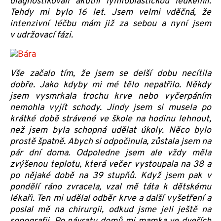
diagnostikovali akutní lymfoblastickou leukémii.
Tehdy mi bylo 16 let. Jsem velmi vděčná, že
intenzivní léčbu mám již za sebou a nyní jsem
v udržovací fázi.
Vše začalo tím, že jsem se delší dobu necítila
dobře. Jako kdyby mi mé tělo nepatřilo. Někdy
jsem vysmrkala trochu krve nebo vyčerpáním
nemohla vyjít schody. Jindy jsem si musela po
krátké době strávené ve škole na hodinu lehnout,
než jsem byla schopná udělat úkoly. Něco bylo
prostě špatně. Abych si odpočinula, zůstala jsem na
pár dní doma. Odpoledne jsem ale vždy měla
zvýšenou teplotu, která večer vystoupala na 38 a
po nějaké době na 39 stupňů. Když jsem pak v
pondělí ráno zvracela, vzal mě táta k dětskému
lékaři. Ten mi udělal odběr krve a další vyšetření a
poslal mě na chirurgii, odkud jsme jeli ještě na